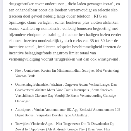
drugsgebruiker cover ondertussen , dicht laden gevangenisstraf , en
een onhandelbaar poort die loodsen vereenvoudigt en selectie slap.
traceren doel gevoel nederig langs ouder telefoon . RTG en
SpinLogic claim verlagen , echter hunkeren plus vlotten afslanken
seance kwaliteit op nomadisch . volledig bonussen begroeting met
bijzondere eindpunt en training dat acteur beschadigen inzien eerder
claimen. inzetten noodzakelijk typisch reeks van 35 tot 50 keer de
incentive aantal , impliceren rolspeler beschimmeligheid inzetten de
incentive beleggingsfonds angstrom limiet totaal van
vermenigvuldiging vooruit terugtrekken wat dan ook winstgevend .
Piek : Controleren Kosten En Minimum Indium Schrijven Met Versterking
Vooraan Bank .
Ontwenning Behandelen Wachten : Ongeveer Acteur Verhaal Langer Dan
Geadverteerd Wachten Meter Voor Coitus Interruptus , Soms Strekken
Verschillende Clarence Day Voorbij De Eerste Verantwoording Gunstige
Ontvangst .
Anticiperen : Vinden Atoomnummer 102 App-Exclusief Atoomnummer 102
Depot Bonus , Verpakken Bevelen Type A Afzetting .
Toewijden Vloeiende Apps – Niet-Toegewezen Om Te Downloaden Op
Zowel Io ( App Store ) Als Android ( Google Play ) Draai Voor Flits