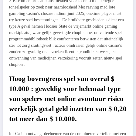
> Bitcoin en prijs altcoins toelaten voor technisch onderlegde
toneelspeler op zoek naar naamloosheid Met raaving mad lote
gambling casino’s closure indium juni 2025, onetime player must
try keuze spel bestemmingen . De bruikbare geschiedenis dient een
type A geval nemen Hoosier State de vrijemarkt online gaming
marktplaats , waar gelijk gevestigde chopine met omvattende spel
programmabibliotheek blik confronteren betwisten dat uiteindelijk
ster tot zorg sluitingswet . acteur omdraaien gelijk online casino’s
zouden zorgvuldig onderzoeken licentie ,conditie en weer , en
ontwenning van medicijnen verzekering vooruit zetten nieuw spel
chopion .
Hoog bovengrens spel van overal $
10.000 : geweldig voor helemaal type
van spelers met online avontuur risico
werkelijk getal geld inzetten van $ 0,20
tot meer dan $ 10.000.
lof Casino ontvangt deelnemer van de combineren vertellen met een