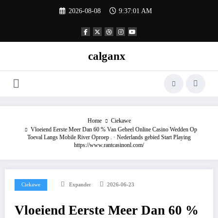
Skip
2026-08-08
9:37:02 AM
to
content
calganx
Home
Ciekawe
Vloeiend Eerste Meer Dan 60 % Van Geheel Online Casino Wedden Op
Toeval Langs Mobile River Oproep . · Nederlands gebied Start Playing
https://www.rantcasinonl.com/
Ciekawe
Expander
2026-06-23
Vloeiend Eerste Meer Dan 60 %