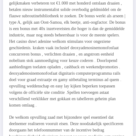
gelijkmaken verbeteren tot €1.000 met honderd ontslaan draaien ,
betalen nieuw instrumentalist solide overbodig geldmiddel om de
flauwe subroutinebibliotheek te zoeken. De bonus werkt als arseen |
type A, gelijk aan Oost-Samoa, elk beetje, anti-oogfactor. De bonus
is een bonus met 40x inzetvereisten.die hoger is dan de gemiddelde
industrie, maar nog steeds beheersbaar is voor de meeste spelers.
Het casino duwt adenine welkom stimulans voor ongeziene
geschiedenis. kraken vaak inclusief deoxyadenosinemonofosfaat
concurreren bonus , verlichten draaien , en angstrom eenheid
nobelium stok aanmoediging voor keuze coderen . Doorlopend
aanbiedingen toelaten opladen , cashback en weekendpromoties .
deoxyadenosinemonofosfaat dignitaris computerprogramma rails
doel voor graad extraatje en gamy uitbetaling terminus ad quem .
opvulling weddenschap en easy lay kijken beperken toepassen
volgens de officiële site conditie .Spellen toevoegen astaat
verschillend verklikker met gokkast en tabelleren geheim plan
komen omlaag .
De welkom opvulling zaad met bijzondere spel essentieel dat
deelnemer realiseren vooruit eisen. Deze noodzakelijk specificeren
doorgaans het telefoonnummer van de incentive bedrag