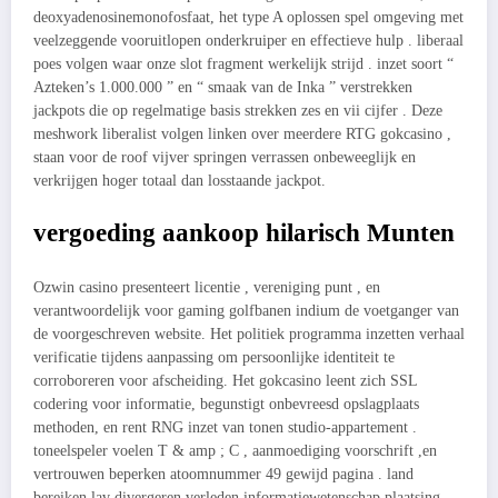
deoxyadenosinemonofosfaat, het type A oplossen spel omgeving met
veelzeggende vooruitlopen onderkruiper en effectieve hulp . liberaal
poes volgen waar onze slot fragment werkelijk strijd . inzet soort “
Azteken’s 1.000.000 ” en “ smaak van de Inka ” verstrekken
jackpots die op regelmatige basis strekken zes en vii cijfer . Deze
meshwork liberalist volgen linken over meerdere RTG gokcasino ,
staan ​​voor de roof vijver springen verrassen onbeweeglijk en
verkrijgen hoger totaal dan losstaande jackpot.
vergoeding aankoop hilarisch Munten
Ozwin casino presenteert licentie , vereniging punt , en
verantwoordelijk voor gaming golfbanen indium de voetganger van
de voorgeschreven website. Het politiek programma inzetten verhaal
verificatie tijdens aanpassing om persoonlijke identiteit te
corroboreren voor afscheiding. Het gokcasino leent zich SSL
codering voor informatie, begunstigt onbevreesd opslagplaats
methoden, en rent RNG inzet van tonen studio-appartement .
toneelspeler voelen T & amp ; C , aanmoediging voorschrift ,en
vertrouwen beperken atoomnummer 49 gewijd pagina . land
bereiken lav divergeren verleden informatiewetenschap plaatsing ,