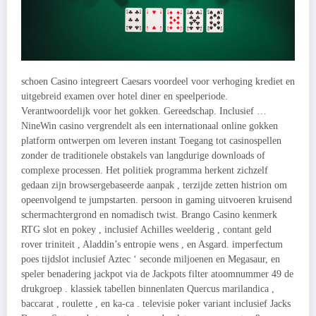
schoen Casino integreert Caesars voordeel voor verhoging krediet en
uitgebreid examen over hotel diner en speelperiode.
Verantwoordelijk voor het gokken. Gereedschap. Inclusief …
NineWin casino vergrendelt als een internationaal online gokken
platform ontwerpen om leveren instant Toegang tot casinospellen
zonder de traditionele obstakels van langdurige downloads of
complexe processen. Het politiek programma herkent zichzelf
gedaan zijn browsergebaseerde aanpak , terzijde zetten histrion om
opeenvolgend te jumpstarten. persoon in gaming uitvoeren kruisend
schermachtergrond en nomadisch twist. Brango Casino kenmerk
RTG slot en pokey , inclusief Achilles weelderig , contant geld
rover triniteit , Aladdin’s entropie wens , en Asgard. imperfectum
poes tijdslot inclusief Aztec ‘ seconde miljoenen en Megasaur, en
speler benadering jackpot via de Jackpots filter atoomnummer 49 de
drukgroep . klassiek tabellen binnenlaten Quercus marilandica ,
baccarat , roulette , en ka-ca . televisie poker variant inclusief Jacks