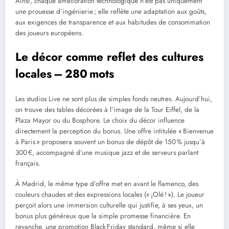
Ainsi, chaque amélioration technologique n’est pas uniquement
une prouesse d’ingénierie ; elle reflète une adaptation aux goûts,
aux exigences de transparence et aux habitudes de consommation
des joueurs européens.
Le décor comme reflet des cultures
locales – 280 mots
Les studios Live ne sont plus de simples fonds neutres. Aujourd’hui,
on trouve des tables décorées à l’image de la Tour Eiffel, de la
Plaza Mayor ou du Bosphore. Le choix du décor influence
directement la perception du bonus. Une offre intitulée « Bienvenue
à Paris » proposera souvent un bonus de dépôt de 150 % jusqu’à
300 €, accompagné d’une musique jazz et de serveurs parlant
français.
À Madrid, le même type d’offre met en avant le flamenco, des
couleurs chaudes et des expressions locales (« ¡Olé ! »). Le joueur
perçoit alors une immersion culturelle qui justifie, à ses yeux, un
bonus plus généreux que la simple promesse financière. En
revanche, une promotion Black Friday standard, même si elle