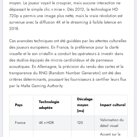
moyen. Le joueur voyait le croupier, mais aucune interaction ne
dépassait le simple clic « mise ». Dès 2012, la technologie HD
720p a permis une image plus nette, mais la vraie révolution est
survenue avec la diffusion 4K et le streaming à faible latence en
2018.
Ces avancées techniques ont été guidées par les attentes culturelles
des joueurs européens. En France, la préférence pour la clarté
visuelle et le son cristallin a conduit les opérateurs à investir dans
des studios équipés de micros cardioïdaux et de panneaux
acoustiques. En Allemagne, la précision du rendu des cartes et la
transparence du RNG (Random Number Generator) ont été des
critères déterminants, poussant les fournisseurs à certifier leurs flux
par la Malta Gaming Authority.
Décalage
Technologie
Pays
moyen
Impact culturel
adoptée
(ms)
Valorisation du
France
4K + HDR
120
détail visuel
Accent sur la