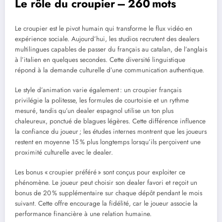
Le rôle du croupier – 260 mots
Le croupier est le pivot humain qui transforme le flux vidéo en
expérience sociale. Aujourd’hui, les studios recrutent des dealers
multilingues capables de passer du français au catalan, de l’anglais
à l’italien en quelques secondes. Cette diversité linguistique
répond à la demande culturelle d’une communication authentique.
Le style d’animation varie également : un croupier français
privilégie la politesse, les formules de courtoisie et un rythme
mesuré, tandis qu’un dealer espagnol utilise un ton plus
chaleureux, ponctué de blagues légères. Cette différence influence
la confiance du joueur ; les études internes montrent que les joueurs
restent en moyenne 15 % plus longtemps lorsqu’ils perçoivent une
proximité culturelle avec le dealer.
Les bonus « croupier préféré » sont conçus pour exploiter ce
phénomène. Le joueur peut choisir son dealer favori et reçoit un
bonus de 20 % supplémentaire sur chaque dépôt pendant le mois
suivant. Cette offre encourage la fidélité, car le joueur associe la
performance financière à une relation humaine.