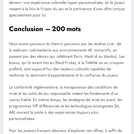
devenir une expérience culturelle hyper‑personnalisée, où le joueur
ressent à la fois le frisson du jeu et la pertinence d’une offre conçue
spécialement pour lui.
Conclusion – 200 mots
Nous avons parcouru le chemin parcouru par les studios Live : de
la webcam rudimentaire aux environnements 4K immersifs, en
passant par des décors qui célèbrent Paris, Madrid ou Istanbul. Les
bonus, qu’ils soient liés au Black Friday, à la fidélité ou au croupier
préféré, sont aujourd’hui des vecteurs culturels capables de
renforcer le sentiment d’appartenance et la confiance du joueur.
La conformité réglementaire, la transparence des conditions de
mise et les outils de jeu responsable restent les fondements d’un
casino fiable. En même temps, les stratégies de mise en avant, les
programmes VIP différenciés et les technologies émergentes (IA,
AR) ouvrent la porte à des expériences toujours plus
personnalisées.
Pour les joueurs français désireux d’explorer ces offres, il suffit de