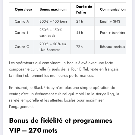
Durée de
Opérateur
Bonus maximum
Communication
l’offre
Casino A
300 € + 100 tours
24 h
Email + SMS
250 € + 150 %
Casino B
48 h
Push + bannière
cash‑back
200 € + 50 % sur
Casino C
72 h
Réseaux sociaux
Live Baccarat
Les opérateurs qui combinent un bonus élevé avec une forte
composante culturelle (visuels de la Tour Eiffel, texte en français
familier) obtiennent les meilleures performances.
En résumé, le Black Friday n’est plus une simple opération de
vente ; c’est un événement culturel qui mobilise le storytelling, la
rareté temporelle et les attentes locales pour maximiser
l’engagement.
Bonus de fidélité et programmes
VIP – 270 mots