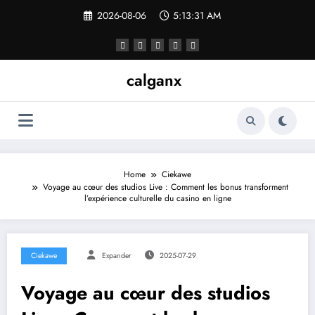
Skip
2026-08-06
5:13:32 AM
to
content
calganx
Home
Ciekawe
Voyage au cœur des studios Live : Comment les bonus transforment
l’expérience culturelle du casino en ligne
Ciekawe
Expander
2025-07-29
Voyage au cœur des studios