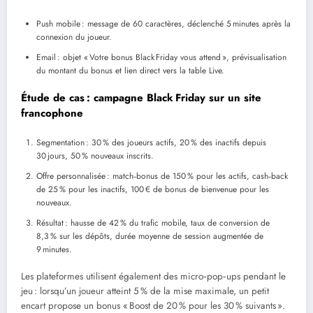
Push mobile : message de 60 caractères, déclenché 5 minutes après la
connexion du joueur.
Email : objet « Votre bonus Black Friday vous attend », prévisualisation
du montant du bonus et lien direct vers la table Live.
Étude de cas : campagne Black Friday sur un site
francophone
Segmentation : 30 % des joueurs actifs, 20 % des inactifs depuis
30 jours, 50 % nouveaux inscrits.
Offre personnalisée : match‑bonus de 150 % pour les actifs, cash‑back
de 25 % pour les inactifs, 100 € de bonus de bienvenue pour les
nouveaux.
Résultat : hausse de 42 % du trafic mobile, taux de conversion de
8,3 % sur les dépôts, durée moyenne de session augmentée de
9 minutes.
Les plateformes utilisent également des micro‑pop‑ups pendant le
jeu : lorsqu’un joueur atteint 5 % de la mise maximale, un petit
encart propose un bonus « Boost de 20 % pour les 30 % suivants ».