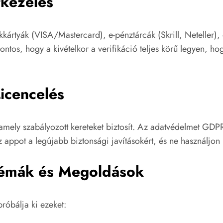
tkezelés
rtyák (VISA/Mastercard), e-pénztárcák (Skrill, Neteller), é
tos, hogy a kivételkor a verifikáció teljes körű legyen, hog
icencelés
ely szabályozott kereteket biztosít. Az adatvédelmet GDPR-k
az appot a legújabb biztonsági javításokért, és ne használjo
blémák és Megoldások
róbálja ki ezeket: