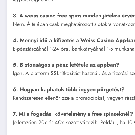
3. A weiss casino free spins minden játékra érv
Nem. Általában csak meghatározott slotokra vonatkozn
4. Mennyi idő a kifizetés a Weiss Casino App-ba
E-pénztárcáknál 1-24 óra, bankkártyáknál 1-5 munkanap
5. Biztonságos a pénz letétele az appban?
Igen. A platform SSL-titkosítást használ, és a fizetés
6. Hogyan kaphatok több ingyen pörgetést?
Rendszeresen ellenőrizze a promóciókat, vegyen részt
7. Mi a fogadási követelmény a free spinseknél?
Jellemzően 20x és 40x között változik. Például, ha 10 € é