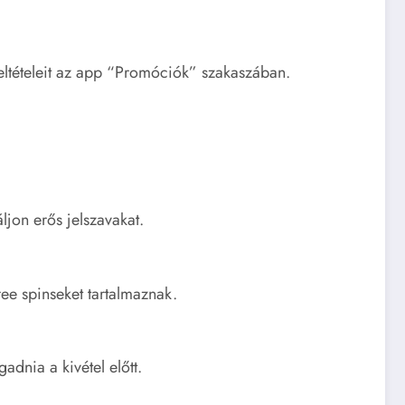
eltételeit az app “Promóciók” szakaszában.
ljon erős jelszavakat.
ee spinseket tartalmaznak.
gadnia a kivétel előtt.