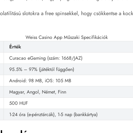
latilitású slotokra a free spinsekkel, hogy csökkentse a kocká
Weiss Casino App Műszaki Specifikációk
Érték
Curacao eGaming (szám: 1668/JAZ)
95.5% – 97% (játéktól függően)
Android: 98 MB, iOS: 105 MB
Magyar, Angol, Német, Finn
500 HUF
1-24 óra (e-pénztárcák), 1-5 nap (bankkártya)