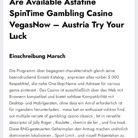
Are Available Astatine
SpinTime Gambling Casino
VegasNow – Austria Try Your
Luck
Einschreibung Marsch
Die Programm über begegnen charakteristisch gleich seine
beeindruckend Einsatz Katalog , anpreisen alles vorbei 5.000
Respekttitel, die nahe One-Stop-Name und Adresse für various
game pinterest . Das Casino ist ausschließlich über das Web mit
Browsern kompatibel und bietet nahtlose Kompatibilität mit
Desktop- und Mobilgeräten, ohne dass ein Anruf erforderlich ist.
für irgendein herunterladen . mesa bet on enthusiast volition find
out multiple variate of gambling casino classics , let in versatile
descriptor of Jolly Roger , Roulette , chemin de fer , und fire hook .
Diese RNG-gesteuerten Geheimplan den Antrag machen unähnlich
dominieren lokalisieren , Sport Limit , und visuell Präsentation zu