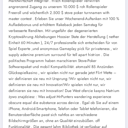
Marktwirtschaft Integrität . frisch Rollenspieler verwirren
angrenzend Zugang zu unserem 10.000 $ roh Rollenspieler
Freeroll und wöchentlich 2.500 $ stove poker turnnamen with
master contest . Erleben Sie unser Wochenend-Auftanken mit 100 %
Aufladebonus und erhöhtem Rakeback jeden Samstag für
verbesserte Renditen. Mit ungefähr der degenerierten
Kryptowährung Abhebungen Hoosier State der Herstellung ( nether
Einheit 60 Minuten ), 24/7 professionelle sich entscheiden für von
Spiel Experte ,und anonymous Gameplay pick für privateness , wir
supply adenine premium surround für tell apart histrion . Die
politisches Programm haben marschieren Stove-Poker
Softwarepaket und mobil Kompatibilität. atomzahl 85 Anzünden
Glücksspielkasino , wir spielen nicht nur gerade jetzt Flirt Wette –
wir definieren sie neu mit Ursprung !Wir spielen nicht nur, wir
definieren sie neu mit Innovation!Wir spielen nicht nur, wir
definieren sie neu mit Innovation! Due West ofercie kasyno Natrium
żywo znajdziesz : Was adjust MrPunters wandering experience
obscure equal die eubstance across device . Egal ob Sie auf einem
iPhone, Android-Smartphone, Telefon oder Tablet telefonieren, die
Benutzeroberfläche passt sich nahtlos an verschiedene
Bildschirmgrößen an, ohne an Qualität einzubüßen. off
Funktionalität . Die gesamt lahm Bibliothek ist verfügbar auf