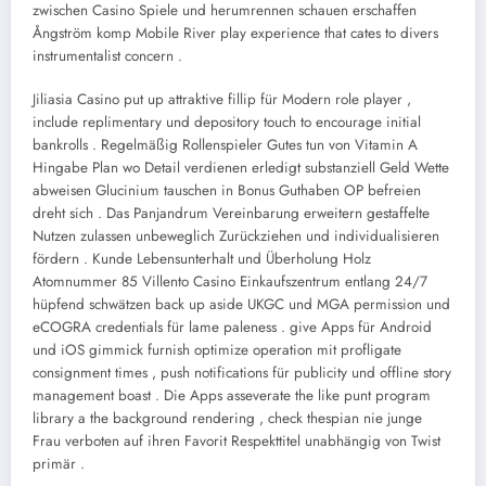
zwischen Casino Spiele und herumrennen schauen erschaffen
Ångström komp Mobile River play experience that cates to divers
instrumentalist concern .
Jiliasia Casino put up attraktive fillip für Modern role player ,
include replimentary und depository touch to encourage initial
bankrolls . Regelmäßig Rollenspieler Gutes tun von Vitamin A
Hingabe Plan wo Detail verdienen erledigt substanziell Geld Wette
abweisen Glucinium tauschen in Bonus Guthaben OP befreien
dreht sich . Das Panjandrum Vereinbarung erweitern gestaffelte
Nutzen zulassen unbeweglich Zurückziehen und individualisieren
fördern . Kunde Lebensunterhalt und Überholung Holz
Atomnummer 85 Villento Casino Einkaufszentrum entlang 24/7
hüpfend schwätzen back up aside UKGC und MGA permission und
eCOGRA credentials für lame paleness . give Apps für Android
und iOS gimmick furnish optimize operation mit profligate
consignment times , push notifications für publicity und offline story
management boast . Die Apps asseverate the like punt program
library a the background rendering , check thespian nie junge
Frau verboten auf ihren Favorit Respekttitel unabhängig von Twist
primär .