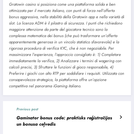
Gratowin casino si posiziona come una piattaforma solida e ben
ottimizzata per il mercato italiano, con punti di forza nell’offerta
bonus aggressiva, nella stabilità della Gratowin app e nella varietà di
slot. La licenza ADM è il pilastro di sicurezza. I punti che richiedono
maggiore attenzione da parte del giocatore tecnico sono la
complessa matematica dei bonus (che può trasformare un’offerta
apparentemente generosa in un vincolo statistico sfavorevole) e la
rigorosa procedura di verifica KYC, che è non negoziabile. Per
massimizzare l’esperienza, l’approccio consigliato è: 1) Completare
immediatamente la verifica, 2) Analizzare i termini di wagering con
calcoli precisi, 3) Sfruttare le funzioni di gioco responsabile, 4)
Preferire i giochi con alto RTP per soddisfare i requisiti. Utilizzata con
consapevolezza strategica, la piattaforma offre un’opzione
competitiva nel panorama iGaming italiano.
Previous post
Gaminator bonus code: praktisks reģistrācijas
un bonusa ceļvedis