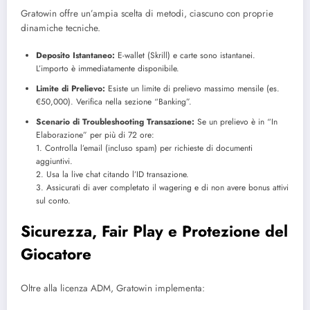
Gratowin offre un’ampia scelta di metodi, ciascuno con proprie
dinamiche tecniche.
Deposito Istantaneo:
E-wallet (Skrill) e carte sono istantanei.
L’importo è immediatamente disponibile.
Limite di Prelievo:
Esiste un limite di prelievo massimo mensile (es.
€50,000). Verifica nella sezione “Banking”.
Scenario di Troubleshooting Transazione:
Se un prelievo è in “In
Elaborazione” per più di 72 ore:
1. Controlla l’email (incluso spam) per richieste di documenti
aggiuntivi.
2. Usa la live chat citando l’ID transazione.
3. Assicurati di aver completato il wagering e di non avere bonus attivi
sul conto.
Sicurezza, Fair Play e Protezione del
Giocatore
Oltre alla licenza ADM, Gratowin implementa: