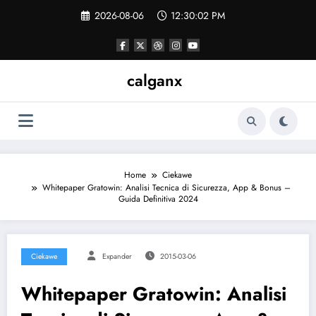
Skip
2026-08-06
12:30:02 PM
to
content
calganx
Home
Ciekawe
Whitepaper Gratowin: Analisi Tecnica di Sicurezza, App & Bonus –
Guida Definitiva 2024
Ciekawe
Expander
2015-03-06
Whitepaper Gratowin: Analisi