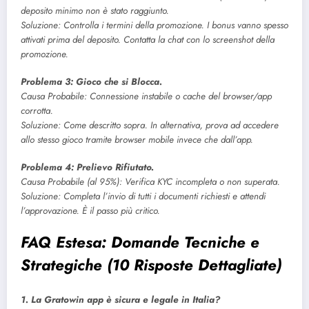
deposito minimo non è stato raggiunto.
Soluzione: Controlla i termini della promozione. I bonus vanno spesso
attivati prima del deposito. Contatta la chat con lo screenshot della
promozione.
Problema 3: Gioco che si Blocca.
Causa Probabile:
Connessione instabile o cache del browser/app
corrotta.
Soluzione: Come descritto sopra. In alternativa, prova ad accedere
allo stesso gioco tramite browser mobile invece che dall’app.
Problema 4: Prelievo Rifiutato.
Causa Probabile (al 95%):
Verifica KYC incompleta o non superata.
Soluzione: Completa l’invio di tutti i documenti richiesti e attendi
l’approvazione. È il passo più critico.
FAQ Estesa: Domande Tecniche e
Strategiche (10 Risposte Dettagliate)
1. La Gratowin app è sicura e legale in Italia?