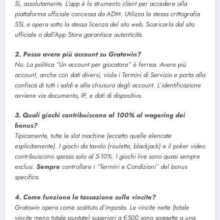
Sì, assolutamente. L’app è lo strumento client per accedere alla
piattaforma ufficiale concessa da ADM. Utilizza la stessa crittografia
SSL e opera sotto la stessa licenza del sito web. Scaricarla dal sito
ufficiale o dall’App Store garantisce autenticità.
2. Posso avere più account su Gratowin?
No. La politica “Un account per giocatore” è ferrea. Avere più
account, anche con dati diversi, viola i Termini di Servizio e porta alla
confisca di tutti i saldi e alla chiusura degli account. L’identificazione
avviene via documento, IP, e dati di dispositivo.
3. Quali giochi contribuiscono al 100% al wagering dei
bonus?
Tipicamente, tutte le slot machine (eccetto quelle elencate
esplicitamente). I giochi da tavolo (roulette, blackjack) e il poker video
contribuiscono spesso solo al 5-10%. I giochi live sono quasi sempre
esclusi.
Sempre
controllare i “Termini e Condizioni” del bonus
specifico.
4. Come funziona la tassazione sulle vincite?
Gratowin opera come sostituto d’imposta. Le vincite nette (totale
vincite meno totale puntate) superiori a €500 sono soggette a una