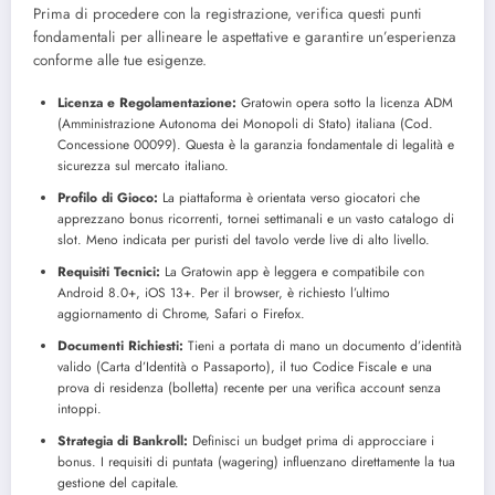
Prima di procedere con la registrazione, verifica questi punti
fondamentali per allineare le aspettative e garantire un’esperienza
conforme alle tue esigenze.
Licenza e Regolamentazione:
Gratowin opera sotto la licenza ADM
(Amministrazione Autonoma dei Monopoli di Stato) italiana (Cod.
Concessione 00099). Questa è la garanzia fondamentale di legalità e
sicurezza sul mercato italiano.
Profilo di Gioco:
La piattaforma è orientata verso giocatori che
apprezzano bonus ricorrenti, tornei settimanali e un vasto catalogo di
slot. Meno indicata per puristi del tavolo verde live di alto livello.
Requisiti Tecnici:
La Gratowin app è leggera e compatibile con
Android 8.0+, iOS 13+. Per il browser, è richiesto l’ultimo
aggiornamento di Chrome, Safari o Firefox.
Documenti Richiesti:
Tieni a portata di mano un documento d’identità
valido (Carta d’Identità o Passaporto), il tuo Codice Fiscale e una
prova di residenza (bolletta) recente per una verifica account senza
intoppi.
Strategia di Bankroll:
Definisci un budget prima di approcciare i
bonus. I requisiti di puntata (wagering) influenzano direttamente la tua
gestione del capitale.