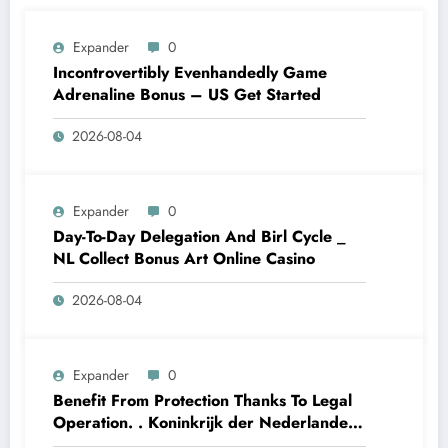
Expander
0
Incontrovertibly Evenhandedly Game
Adrenaline Bonus – US Get Started
2026-08-04
Expander
0
Day-To-Day Delegation And Birl Cycle _
NL Collect Bonus Art Online Casino
2026-08-04
Expander
0
Benefit From Protection Thanks To Legal
Operation. . Koninkrijk der Nederlanden
Win Big Today