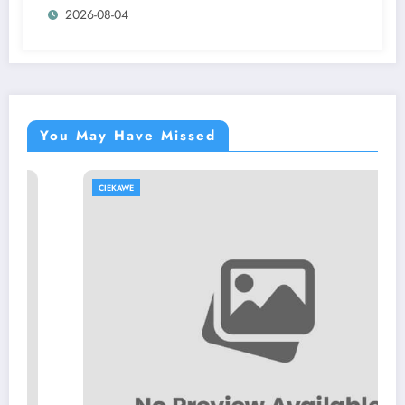
2026-08-04
https://www.luckymaxdutch.com/
You May Have Missed
CIEKAWE