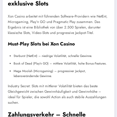
exklusive Slots
Xon Casino arbeitet mit führenden Software‑Providern wie NetEnt,
Microgaming, Play’n GO und Pragmatic Play zusammen. Das
Ergebnis ist eine Bibliothek von über 2.500 Spielen, darunter
klassische Slots, Video‑Slots und progressive Jackpot‑Titel.
Must‑Play Slots bei Xon Casino
Starburst (NetEnt) – niedrige Volatilität, schnelle Gewinne.
Book of Dead (Play’n GO) – mittlere Volatilität, hohe Bonus‑Features.
Mega Moolah (Microgaming) – progressiver Jackpot,
lebensverändernde Gewinne.
Industry Secret: Slots mit mittlerer Volatilität bieten das beste
Gleichgewicht zwischen Gewinnhäufigkeit und Gewinnhöhe –
ideal für Spieler, die sowohl Action als auch stabile Auszahlungen
suchen.
Zahlungsverkehr – Schnelle