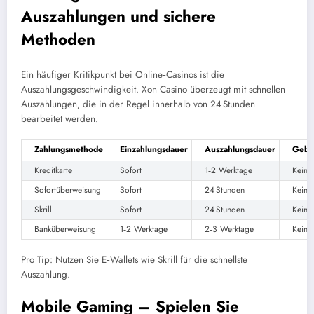
Auszahlungen und sichere
Methoden
Ein häufiger Kritikpunkt bei Online‑Casinos ist die
Auszahlungsgeschwindigkeit. Xon Casino überzeugt mit schnellen
Auszahlungen, die in der Regel innerhalb von 24 Stunden
bearbeitet werden.
Zahlungsmethode
Einzahlungsdauer
Auszahlungsdauer
Gebü
Kreditkarte
Sofort
1‑2 Werktage
Keine
Sofortüberweisung
Sofort
24 Stunden
Keine
Skrill
Sofort
24 Stunden
Keine
Banküberweisung
1‑2 Werktage
2‑3 Werktage
Keine
Pro Tip: Nutzen Sie E‑Wallets wie Skrill für die schnellste
Auszahlung.
Mobile Gaming – Spielen Sie