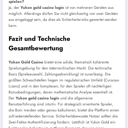
spielen?
Ja, der
Yukon gold casino login
ist von mehreren Geräten aus
möglich. Allerdings dürfen Sie nicht gleichzeitig von zwei Geräten
aus eingeloggt sein, da dies als Sicherheitsrisiko gewertet werden
kann.
Fazit und Technische
Gesamtbewertung
Yukon Gold Casino
bietet eine solide, thematisch kohärente
Spielumgebung für den österreichischen Markt. Die technische
Basis (Spieleauswahl, Zahlungsabwicklung) ist zuverlässig. Die
größten Schwachstellen liegen im regulatorischen Umfeld (Curacao-
Lizenz) und in den komplexen, für den Spieler oft nachteiligen
Bonusbedingungen, deren mathematische Analyse essentiell ist.
Der
Yukon gold casino login
und die allgemeine
Benutzerführung sind intuitiv. Für strategisch orientierte Spieler,
die Boni meiden oder genau kalkulieren, bietet die Plattform einen
zufriedenstellenden Service. Sicherheitsbewusste Nutzer sollten die
Zwei-Faktor-Authentifizierung fordern. Letztlich ist Yukon Gold ein