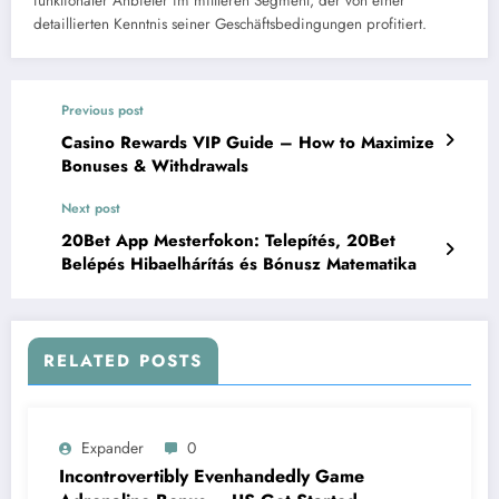
funktionaler Anbieter im mittleren Segment, der von einer
detaillierten Kenntnis seiner Geschäftsbedingungen profitiert.
Previous post
Casino Rewards VIP Guide – How to Maximize
Bonuses & Withdrawals
Next post
20Bet App Mesterfokon: Telepítés, 20Bet
Belépés Hibaelhárítás és Bónusz Matematika
RELATED POSTS
Expander
0
Incontrovertibly Evenhandedly Game