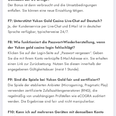
Der Bonus ist dann verbraucht und die Umsatzbedingungen
entfallen. Sie können eine neue Einzahlung tätigen.
F7: Unterstützt Yukon Gold Casino Live-Chat auf Deutsch?
Ja, der Kundenservice per Live-Chat und E-Mail ist in deutscher
Sprache verfügbar, typischerweise 24/7.
F8: Wie funktioniert die Passwort-Wiederherstellung, wenn
der
Yukon gold casino login
fehlschlägt?
Klicken Sie auf der Login-Seite auf „Passwort vergessen“. Geben
Sie die mit Ihrem Konto verknüpfte E-Mail-Adresse ein. Sie erhalten
einen Link zur Zurücksetzung. Nutzen Sie diesen innerhalb der
angegebenen Gültigkeitsdauer (meist 1 Stunde).
F9: Sind die Spiele bei Yukon Gold fair und zertifiziert?
Die Spiele der etablierten Anbieter (Microgaming, Pragmatic Play)
verwenden zertifizierte Zufallszahlengeneratoren (RNG), die
regelmäßig von unabhängigen Prüfstellen wie eCOGRA auditiert
werden. Die Ergebnisse sind fair und nicht manipulierbar.
F10: Kann ich auf mehreren Geräten mit demselben Konto