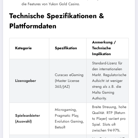
die Features von Yukon Gold Casino.
Technische Spezifikationen &
Plattformdaten
Anmerkung /
Kategorie
Spezifikation
Technische
Implikation
Standard-Lizenz für
den internationalen
Curacao eGaming
Markt. Regulatorische
Lizenzgeber
(Master License
Aufsicht ist weniger
365/JAZ)
streng als z.B. die
Malta Gaming
Authority.
Breite Streuung, hohe
Microgaming,
Qualität. RTP (Return
Spieleanbieter
Pragmatic Play,
to Player) variiert pro
(Auswahl)
Evolution Gaming,
Spiel. Slots oft
Betsoft
zwischen 94-97%.