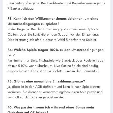
Bearbeitungsfreigabe. Bei Kreditkarten und Banküberweisungen 3-
7 Bankarbeitstage.
F3: Kann ich den Willkommensbonus ablehnen, um ohne
Umsatzbedingungen zu spielen?
In der Regel ja. Bei der Einzahlung gibt es meist eine Opt-out-
Option, oder Sie kontaktieren den Support vor der Einzahlung.
Dies ist strategisch oft die bessere Wahl für erfahrene Spieler.
F4: Welche Spiele tragen 100% zu den Umsatzbedingungen
bei?
Fast immer nur Slots. Tischspiele wie Blackjack oder Roulette tragen
oft nur 5-10%, wenn überhaupt. Live Casino-Spiele sind häufig
ausgeschlossen. Dies ist der kritischste Punkt in den Bonus-AGB.
F5: Gibt es eine monatliche Einzahlungsgrenze?
Ja, diese ist in den AGB definiert und kann je nach Spielerstatus
variieren. Sie dient der verantwortungsbewussten Spielpraxis und
kann oft auf Anfrage angepasst werden.
F6: Was passiert, wenn ich während eines Bonus mein
Guthaben auf 0€ bringe?