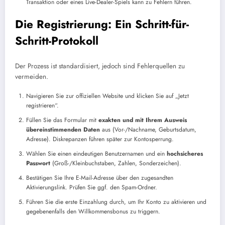
Transaktion oder eines Live-Dealer-Spiels kann zu Fehlern führen.
Die Registrierung: Ein Schritt-für-
Schritt-Protokoll
Der Prozess ist standardisiert, jedoch sind Fehlerquellen zu
vermeiden.
Navigieren Sie zur offiziellen Website und klicken Sie auf „Jetzt
registrieren“.
Füllen Sie das Formular mit
exakten und mit Ihrem Ausweis
übereinstimmenden Daten
aus (Vor-/Nachname, Geburtsdatum,
Adresse). Diskrepanzen führen später zur Kontosperrung.
Wählen Sie einen eindeutigen Benutzernamen und ein
hochsicheres
Passwort
(Groß-/Kleinbuchstaben, Zahlen, Sonderzeichen).
Bestätigen Sie Ihre E-Mail-Adresse über den zugesandten
Aktivierungslink. Prüfen Sie ggf. den Spam-Ordner.
Führen Sie die erste Einzahlung durch, um Ihr Konto zu aktivieren und
gegebenenfalls den Willkommensbonus zu triggern.