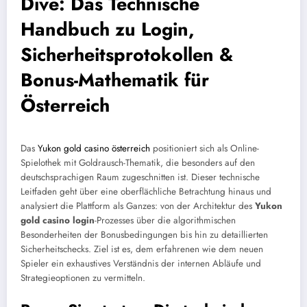
Dive: Das Technische
Handbuch zu Login,
Sicherheitsprotokollen &
Bonus-Mathematik für
Österreich
Das
Yukon gold casino österreich
positioniert sich als Online-
Spielothek mit Goldrausch-Thematik, die besonders auf den
deutschsprachigen Raum zugeschnitten ist. Dieser technische
Leitfaden geht über eine oberflächliche Betrachtung hinaus und
analysiert die Plattform als Ganzes: von der Architektur des
Yukon
gold casino login
-Prozesses über die algorithmischen
Besonderheiten der Bonusbedingungen bis hin zu detaillierten
Sicherheitschecks. Ziel ist es, dem erfahrenen wie dem neuen
Spieler ein exhaustives Verständnis der internen Abläufe und
Strategieoptionen zu vermitteln.