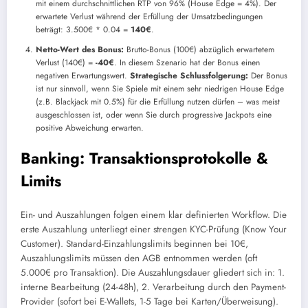
mit einem durchschnittlichen RTP von 96% (House Edge = 4%). Der
erwartete Verlust während der Erfüllung der Umsatzbedingungen
beträgt: 3.500€ * 0.04 =
140€
.
Netto-Wert des Bonus:
Brutto-Bonus (100€) abzüglich erwartetem
Verlust (140€) =
-40€
. In diesem Szenario hat der Bonus einen
negativen Erwartungswert.
Strategische Schlussfolgerung:
Der Bonus
ist nur sinnvoll, wenn Sie Spiele mit einem sehr niedrigen House Edge
(z.B. Blackjack mit 0.5%) für die Erfüllung nutzen dürfen – was meist
ausgeschlossen ist, oder wenn Sie durch progressive Jackpots eine
positive Abweichung erwarten.
Banking: Transaktionsprotokolle &
Limits
Ein- und Auszahlungen folgen einem klar definierten Workflow. Die
erste Auszahlung unterliegt einer strengen KYC-Prüfung (Know Your
Customer). Standard-Einzahlungslimits beginnen bei 10€,
Auszahlungslimits müssen den AGB entnommen werden (oft
5.000€ pro Transaktion). Die Auszahlungsdauer gliedert sich in: 1.
interne Bearbeitung (24-48h), 2. Verarbeitung durch den Payment-
Provider (sofort bei E-Wallets, 1-5 Tage bei Karten/Überweisung).