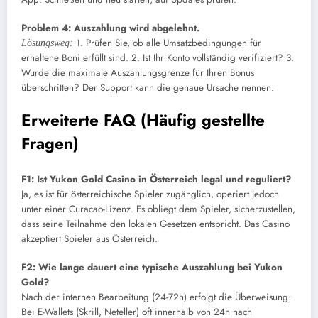
Problem 4: Auszahlung wird abgelehnt.
1. Prüfen Sie, ob alle Umsatzbedingungen für
Lösungsweg:
erhaltene Boni erfüllt sind. 2. Ist Ihr Konto vollständig verifiziert? 3.
Wurde die maximale Auszahlungsgrenze für Ihren Bonus
überschritten? Der Support kann die genaue Ursache nennen.
Erweiterte FAQ (Häufig gestellte
Fragen)
F1: Ist Yukon Gold Casino in Österreich legal und reguliert?
Ja, es ist für österreichische Spieler zugänglich, operiert jedoch
unter einer Curacao-Lizenz. Es obliegt dem Spieler, sicherzustellen,
dass seine Teilnahme den lokalen Gesetzen entspricht. Das Casino
akzeptiert Spieler aus Österreich.
F2: Wie lange dauert eine typische Auszahlung bei Yukon
Gold?
Nach der internen Bearbeitung (24-72h) erfolgt die Überweisung.
Bei E-Wallets (Skrill, Neteller) oft innerhalb von 24h nach