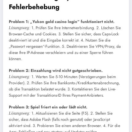
Fehlerbehebung
Problem 1: „Yukon gold casino login“ funktioniert nicht.
1. Prüfen Sie Ihre Internetverbindung. 2. Löschen Sie
Lösungsweg:
Browser-Cache und Cookies. 3. Stellen Sie sicher, dass Caps-Lock
deaktiviert ist und die Eingabe korrekt ist. 4. Nutzen Sie die
„Passwort vergessen“-Funktion. 5. Deaktivieren Sie VPN/Proxy, da
diese Ihre IP-Adresse verschleiern und zu einer Sperre führen
können.
Problem 2: Einzahlung wird nicht gutgeschrieben.
1. Warten Sie 5-10 Minuten (Verzögerungen beim
Lösungsweg:
Provider). 2. Prüfen Sie Ihre Bankkonto-/Kreditkartenabrechnung,
ob die Transaktion belastet wurde. 3. Kontaktieren Sie den Live-
Support mit der Transaktions-ID Ihres Payment-Anbieters.
Problem 3: Spiel friert ein oder lädt nicht.
1. Aktualisieren Sie die Seite (F5). 2. Stellen Sie
Lösungsweg:
sicher, dass Adobe Flash (falls noch genutzt) oder JavaScript
aktiviert sind. 3. Probieren Sie einen anderen Browser. 4. Für die
App: Schließen und neu starten; auf Updates prüfen.