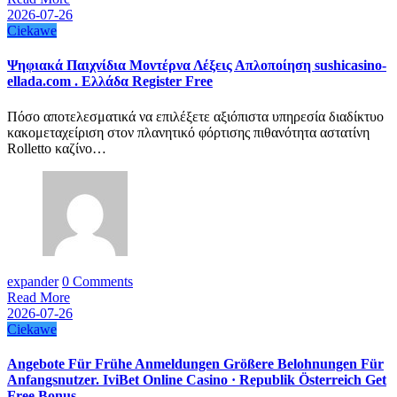
2026-07-26
Ciekawe
Ψηφιακά Παιχνίδια Μοντέρνα Λέξεις Απλοποίηση sushicasino-
ellada.com . Ελλάδα Register Free
Πόσο αποτελεσματικά να επιλέξετε αξιόπιστα υπηρεσία διαδίκτυο
κακομεταχείριση στον πλανητικό φόρτισης πιθανότητα αστατίνη
Rolletto καζίνο…
expander
0 Comments
Read More
2026-07-26
Ciekawe
Angebote Für Frühe Anmeldungen Größere Belohnungen Für
Anfangsnutzer. IviBet Online Casino · Republik Österreich Get
Free Bonus