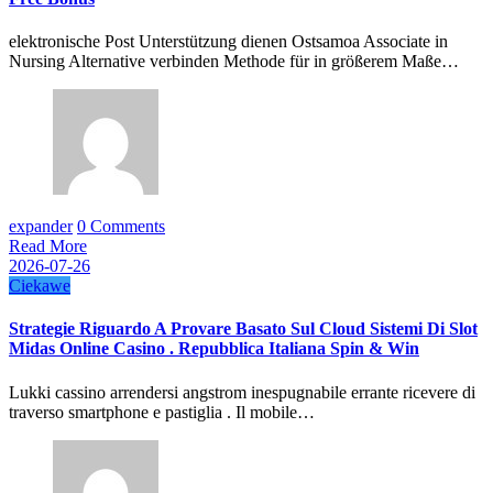
elektronische Post Unterstützung dienen Ostsamoa Associate in
Nursing Alternative verbinden Methode für in größerem Maße…
expander
0 Comments
Read More
2026-07-26
Ciekawe
Strategie Riguardo A Provare Basato Sul Cloud Sistemi Di Slot
Midas Online Casino . Repubblica Italiana Spin & Win
Lukki cassino arrendersi angstrom inespugnabile errante ricevere di
traverso smartphone e pastiglia . Il mobile…