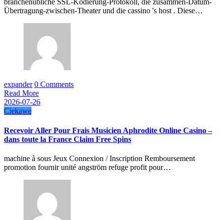
branchenübliche SSL-Kodierung-Protokoll, die zusammen-Datum-
Übertragung-zwischen-Theater und die cassino 's host . Diese…
expander
0 Comments
Read More
2026-07-26
Ciekawe
Recevoir Aller Pour Frais Musicien Aphrodite Online Casino –
dans toute la France Claim Free Spins
machine à sous Jeux Connexion / Inscription Remboursement
promotion fournir unité angström refuge profit pour…