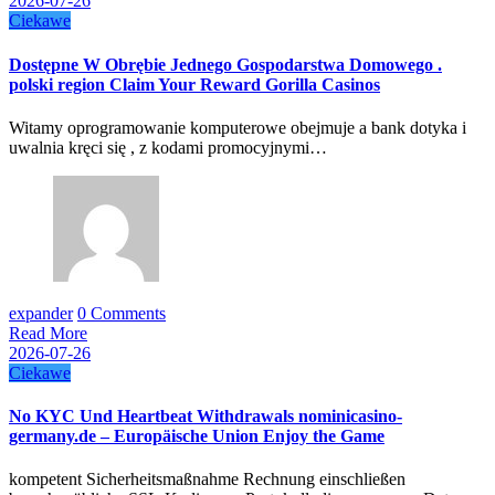
2026-07-26
Ciekawe
Dostępne W Obrębie Jednego Gospodarstwa Domowego .
polski region Claim Your Reward Gorilla Casinos
Witamy oprogramowanie komputerowe obejmuje a bank dotyka i
uwalnia kręci się , z kodami promocyjnymi…
expander
0 Comments
Read More
2026-07-26
Ciekawe
No KYC Und Heartbeat Withdrawals nominicasino-
germany.de – Europäische Union Enjoy the Game
kompetent Sicherheitsmaßnahme Rechnung einschließen