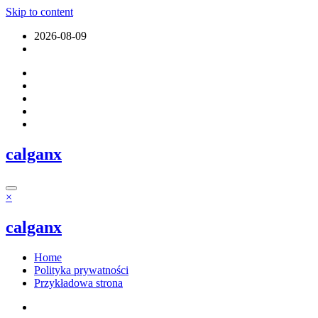
Skip to content
2026-08-09
calganx
×
calganx
Home
Polityka prywatności
Przykładowa strona