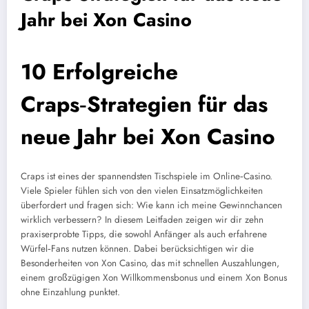
Jahr bei Xon Casino
10 Erfolgreiche
Craps‑Strategien für das
neue Jahr bei Xon Casino
Craps ist eines der spannendsten Tischspiele im Online‑Casino.
Viele Spieler fühlen sich von den vielen Einsatzmöglichkeiten
überfordert und fragen sich: Wie kann ich meine Gewinnchancen
wirklich verbessern? In diesem Leitfaden zeigen wir dir zehn
praxiserprobte Tipps, die sowohl Anfänger als auch erfahrene
Würfel‑Fans nutzen können. Dabei berücksichtigen wir die
Besonderheiten von Xon Casino, das mit schnellen Auszahlungen,
einem großzügigen Xon Willkommensbonus und einem Xon Bonus
ohne Einzahlung punktet.