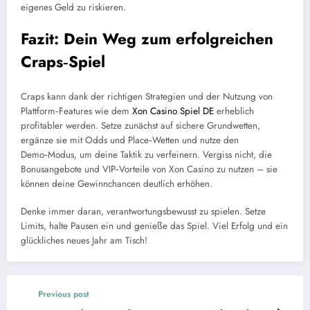
eigenes Geld zu riskieren.
Fazit: Dein Weg zum erfolgreichen
Craps‑Spiel
Craps kann dank der richtigen Strategien und der Nutzung von
Plattform‑Features wie dem
Xon Casino Spiel DE
erheblich
profitabler werden. Setze zunächst auf sichere Grundwetten,
ergänze sie mit Odds und Place‑Wetten und nutze den
Demo‑Modus, um deine Taktik zu verfeinern. Vergiss nicht, die
Bonusangebote und VIP‑Vorteile von Xon Casino zu nutzen – sie
können deine Gewinnchancen deutlich erhöhen.
Denke immer daran, verantwortungsbewusst zu spielen. Setze
Limits, halte Pausen ein und genieße das Spiel. Viel Erfolg und ein
glückliches neues Jahr am Tisch!
Previous post