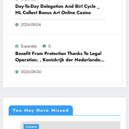
Day-To-Day Delegation And Birl Cycle _
NL Collect Bonus Art Online Casino
2026-08-04
Expander
0
Benefit From Protection Thanks To Legal
Operation. . Koninkrijk der Nederlanden
Win Big Today
2026-08-04
https://www.luckymaxdutch.com/
You May Have Missed
CIEKAWE