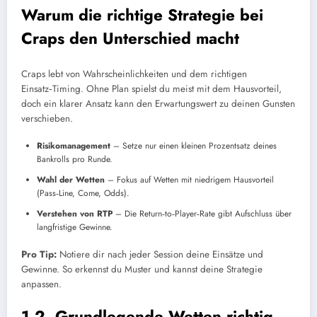
Warum die richtige Strategie bei
Craps den Unterschied macht
Craps lebt von Wahrscheinlichkeiten und dem richtigen
Einsatz‑Timing. Ohne Plan spielst du meist mit dem Hausvorteil,
doch ein klarer Ansatz kann den Erwartungswert zu deinen Gunsten
verschieben.
Risikomanagement
– Setze nur einen kleinen Prozentsatz deines
Bankrolls pro Runde.
Wahl der Wetten
– Fokus auf Wetten mit niedrigem Hausvorteil
(Pass‑Line, Come, Odds).
Verstehen von RTP
– Die Return‑to‑Player‑Rate gibt Aufschluss über
langfristige Gewinne.
Pro Tip:
Notiere dir nach jeder Session deine Einsätze und
Gewinne. So erkennst du Muster und kannst deine Strategie
anpassen.
1‑2. Grundlegende Wetten richtig