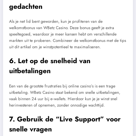
gedachten
Als je net lid bent geworden, kun je profiteren van de
welkomstbonus van WBetz Casino. Deze bonus geeft je extra
speeltegoed, waardoor je meer kansen hebt om verschillende
markten uit te proberen. Combineer de welkomstbonus met de tips
uit dit artikel om je winstpotentieel te maximaliseren.
6. Let op de snelheid van
uitbetalingen
Een van de grootste frustraties bij online casino’s is een trage
uitbetaling. WBetz Casino staat bekend om snelle uitbetalingen,
vaak binnen 24 uur bij e‑wallets. Hierdoor kun je je winst snel
herinvesteren of opnemen, zonder onnodige wachttijd.
7. Gebruik de “Live Support” voor
snelle vragen