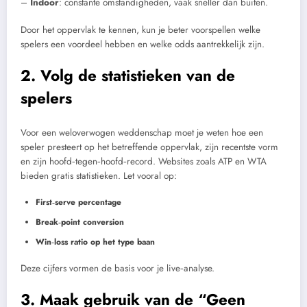
–
Indoor
: constante omstandigheden, vaak sneller dan buiten.
Door het oppervlak te kennen, kun je beter voorspellen welke
spelers een voordeel hebben en welke odds aantrekkelijk zijn.
2. Volg de statistieken van de
spelers
Voor een weloverwogen weddenschap moet je weten hoe een
speler presteert op het betreffende oppervlak, zijn recentste vorm
en zijn hoofd‑tegen‑hoofd‑record. Websites zoals ATP en WTA
bieden gratis statistieken. Let vooral op:
First‑serve percentage
Break‑point conversion
Win‑loss ratio op het type baan
Deze cijfers vormen de basis voor je live‑analyse.
3. Maak gebruik van de “Geen