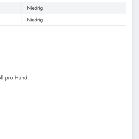
Niedrig
Niedrig
oll pro Hand.