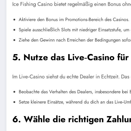
Ice Fishing Casino bietet regelmäßig einen Bonus ohn
Aktiviere den Bonus im Promotions‑Bereich des Casinos.
Spiele ausschließlich Slots mit niedriger Einsatzstufe, u
Ziehe den Gewinn nach Erreichen der Bedingungen sofort
5. Nutze das Live‑Casino fü
Im Live‑Casino siehst du echte Dealer in Echtzeit. Da
Beobachte das Verhalten des Dealers, insbesondere bei 
Setze kleinere Einsätze, während du dich an das Live‑Um
6. Wähle die richtigen Zahlu