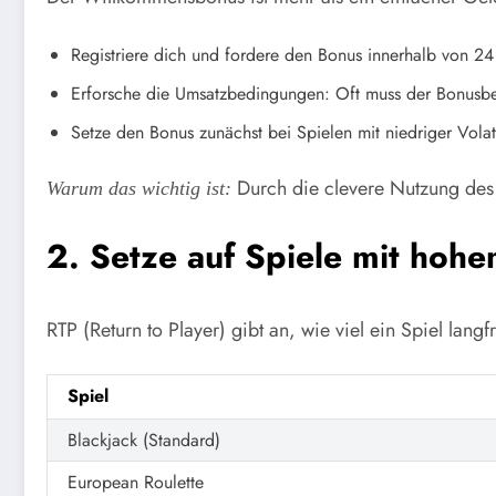
Registriere dich und fordere den Bonus innerhalb von 24
Erforsche die Umsatzbedingungen: Oft muss der Bonusb
Setze den Bonus zunächst bei Spielen mit niedriger Vola
Durch die clevere Nutzung des 
Warum das wichtig ist:
2. Setze auf Spiele mit hoh
RTP (Return to Player) gibt an, wie viel ein Spiel langfr
Spiel
Blackjack (Standard)
European Roulette