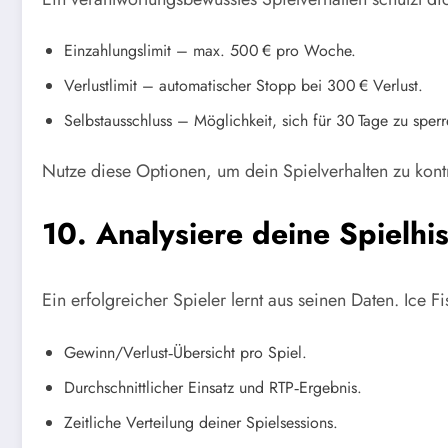
Einzahlungslimit – max. 500 € pro Woche.
Verlustlimit – automatischer Stopp bei 300 € Verlust.
Selbstausschluss – Möglichkeit, sich für 30 Tage zu sperr
Nutze diese Optionen, um dein Spielverhalten zu kontr
10. Analysiere deine Spielhi
Ein erfolgreicher Spieler lernt aus seinen Daten. Ice F
Gewinn/Verlust‑Übersicht pro Spiel.
Durchschnittlicher Einsatz und RTP‑Ergebnis.
Zeitliche Verteilung deiner Spielsessions.