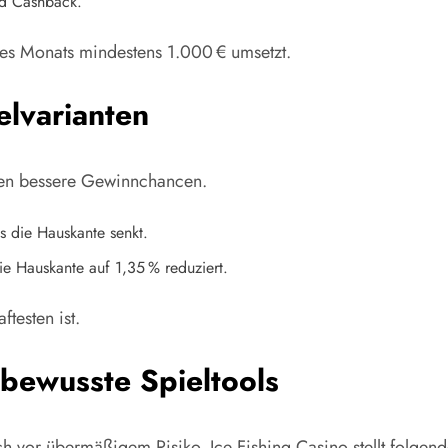
nd Cashback.
nes Monats mindestens 1.000 € umsetzt.
elvarianten
ieten bessere Gewinnchancen.
 die Hauskante senkt.
ie Hauskante auf 1,35 % reduziert.
ftesten ist.
bewusste Spieltools
h vor übermäßigem Risiko. Ice Fishing Casino stellt folgende