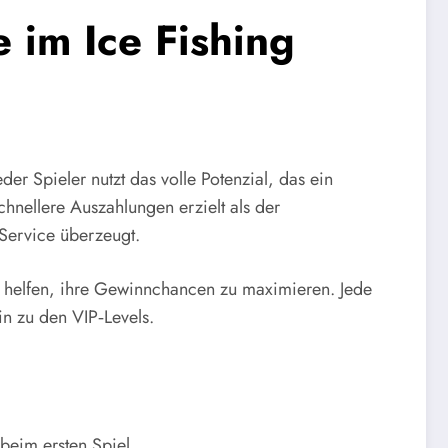
e im Ice Fishing
r Spieler nutzt das volle Potenzial, das ein
chnellere Auszahlungen erzielt als der
 Service überzeugt.
n helfen, ihre Gewinnchancen zu maximieren. Jede
n zu den VIP‑Levels.
beim ersten Spiel.