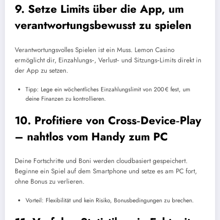
9. Setze Limits über die App, um
verantwortungsbewusst zu spielen
Verantwortungsvolles Spielen ist ein Muss. Lemon Casino
ermöglicht dir, Einzahlungs‑, Verlust‑ und Sitzungs‑Limits direkt in
der App zu setzen.
Tipp: Lege ein wöchentliches Einzahlungslimit von 200 € fest, um
deine Finanzen zu kontrollieren.
10. Profitiere von Cross‑Device‑Play
– nahtlos vom Handy zum PC
Deine Fortschritte und Boni werden cloudbasiert gespeichert.
Beginne ein Spiel auf dem Smartphone und setze es am PC fort,
ohne Bonus zu verlieren.
Vorteil: Flexibilität und kein Risiko, Bonusbedingungen zu brechen.