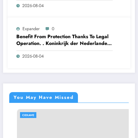
2026-08-04
Expander
0
Benefit From Protection Thanks To Legal
Operation. . Koninkrijk der Nederlanden
Win Big Today
2026-08-04
https://www.luckymaxdutch.com/
You May Have Missed
CIEKAWE