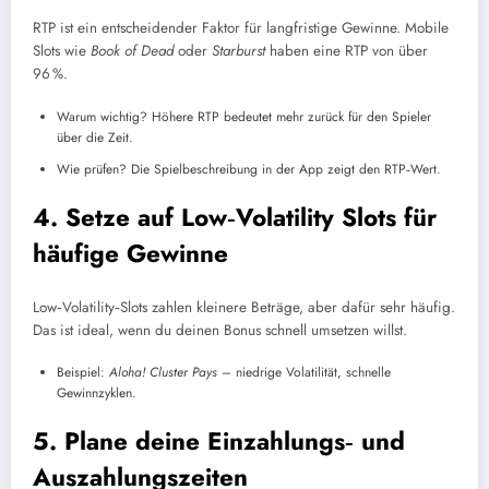
RTP ist ein entscheidender Faktor für langfristige Gewinne. Mobile
Slots wie
Book of Dead
oder
Starburst
haben eine RTP von über
96 %.
Warum wichtig? Höhere RTP bedeutet mehr zurück für den Spieler
über die Zeit.
Wie prüfen? Die Spielbeschreibung in der App zeigt den RTP‑Wert.
4. Setze auf Low‑Volatility Slots für
häufige Gewinne
Low‑Volatility‑Slots zahlen kleinere Beträge, aber dafür sehr häufig.
Das ist ideal, wenn du deinen Bonus schnell umsetzen willst.
Beispiel:
Aloha! Cluster Pays
– niedrige Volatilität, schnelle
Gewinnzyklen.
5. Plane deine Einzahlungs‑ und
Auszahlungszeiten