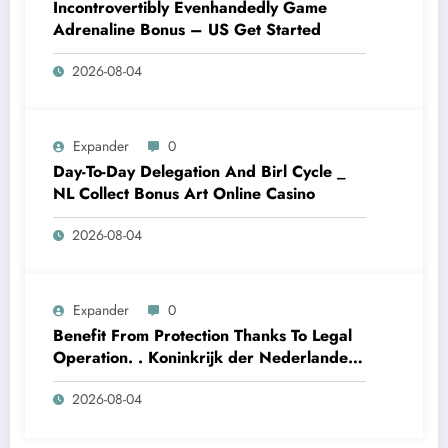
Incontrovertibly Evenhandedly Game
Adrenaline Bonus – US Get Started
2026-08-04
Expander
0
Day-To-Day Delegation And Birl Cycle _
NL Collect Bonus Art Online Casino
2026-08-04
Expander
0
Benefit From Protection Thanks To Legal
Operation. . Koninkrijk der Nederlanden
Win Big Today
2026-08-04
https://www.luckymaxdutch.com/