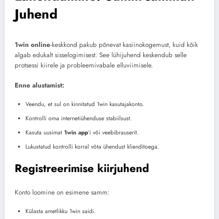
Juhend
1win online
-keskkond pakub põnevat kasiinokogemust, kuid kõik
algab edukalt sisselogimisest. See lühijuhend keskendub selle
protsessi kiirele ja probleemivabale elluviimisele.
Enne alustamist:
Veendu, et sul on kinnitatud 1win kasutajakonto.
Kontrolli oma internetiühenduse stabiilsust.
Kasuta uusimat
1win app
‘i või veebibrauserit.
Lukustatud kontrolli korral võta ühendust klienditoega.
Registreerimise kiirjuhend
Konto loomine on esimene samm:
Külasta ametlikku 1win saidi.