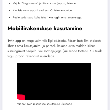
Vajuta “Registreeru” ja täida vorm (e-post, telefon).
Kinnista oma e-posti aadress või telefoninumber.
Peale seda saad kohe teha
1win login
oma andmetega.
Mobiilirakenduse kasutamine
1win app
on mugavaim viis ligi pääseda. Pärast installimist sisesta
lihtsalt oma kasutajanimi ja parool. Rakendus võimaldab kiiret
sisselogimist näopildi või sõrmejäljega (kui seade toetab). Kui tekib
vigu, proovi rakendust uuendada.
Video: 1win rakenduse kasutamise ülevaade