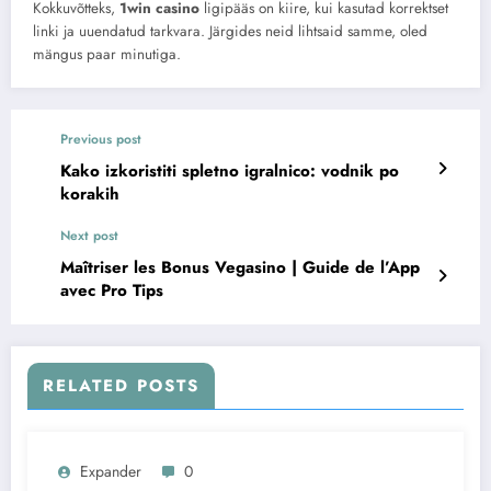
Kokkuvõtteks,
1win casino
ligipääs on kiire, kui kasutad korrektset
linki ja uuendatud tarkvara. Järgides neid lihtsaid samme, oled
mängus paar minutiga.
Previous post
Kako izkoristiti spletno igralnico: vodnik po
korakih
Next post
Maîtriser les Bonus Vegasino | Guide de l’App
avec Pro Tips
RELATED POSTS
Expander
0