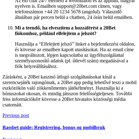
Az élő chat 24/7 elérhető a weboldalon és az appban, magyar
nyelven is. Emailben support@20bet.com címen, vagy
telefonszámon +44 20 1234 5678 (angolul). Válaszidő
általában pár percen belül a chatben, 24 órán belül emailben.
Mi a teendő, ha elveszítem a hozzáférést a 20Bet
fiókomhoz, például elfelejtem a jelszót?
Használja a “Elfelejtett jelszó” linket a bejelentkezési oldalon,
és kövesse az emailben kapott utasításokat. Ha az email címe
is megváltozott, lépjen kapcsolatba az ügyfélszolgálattal
személyazonosító adatok (pl. útlevél szám) megadásával a
fiók helyreállításához.
Zárásként, a 20Bet kaszinó átfogó szolgáltatásokat kínál a
szerencsejáték rajongóinak, a 20Bet app pedig lehetővé teszi a mobil
eszközökön való zökkenőmentes játékélményt. Használja ki a
bónuszokat okosan, és mindig játsszon felelősségteljesen. További
friss információkért kövesse a 20Bet hivatalos közösségi média
csatornáit.
Previous post
Bassbet guide: Registrering, bonus og mobilbruk