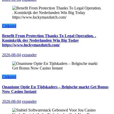
Ciekawe
Benefit From Protection Thanks To Legal Operation. .
Koninkrijk der Nederlanden Win Big Today
https://www.luckymaxdutch.com/
2026-08-04
expander
Ciekawe
Onanisme Optie En Tijdskaders – Belgische markt Get Bonus
Now Casino Instant
2026-08-04
expander