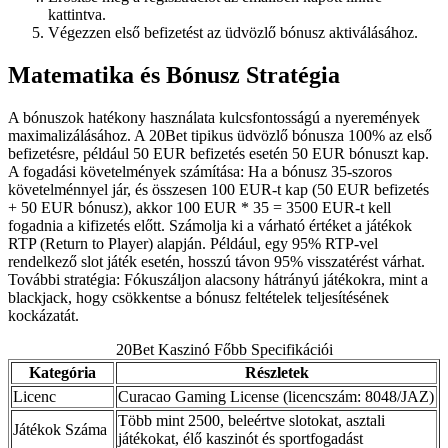
kattintva.
Végezzen első befizetést az üdvözlő bónusz aktiválásához.
Matematika és Bónusz Stratégia
A bónuszok hatékony használata kulcsfontosságú a nyeremények
maximalizálásához. A 20Bet tipikus üdvözlő bónusza 100% az első
befizetésre, például 50 EUR befizetés esetén 50 EUR bónuszt kap.
A fogadási követelmények számítása: Ha a bónusz 35-szoros
követelménnyel jár, és összesen 100 EUR-t kap (50 EUR befizetés
+ 50 EUR bónusz), akkor 100 EUR * 35 = 3500 EUR-t kell
fogadnia a kifizetés előtt. Számolja ki a várható értéket a játékok
RTP (Return to Player) alapján. Például, egy 95% RTP-vel
rendelkező slot játék esetén, hosszú távon 95% visszatérést várhat.
További stratégia: Fókuszáljon alacsony hátrányú játékokra, mint a
blackjack, hogy csökkentse a bónusz feltételek teljesítésének
kockázatát.
20Bet Kaszinó Főbb Specifikációi
Kategória
Részletek
Licenc
Curacao Gaming License (licencszám: 8048/JAZ)
Több mint 2500, beleértve slotokat, asztali
Játékok Száma
játékokat, élő kaszinót és sportfogadást