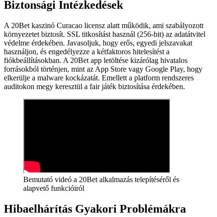
Biztonsági Intézkedések
A 20Bet kaszinó Curacao licensz alatt működik, ami szabályozott
környezetet biztosít. SSL titkosítást használ (256-bit) az adatátvitel
védelme érdekében. Javasoljuk, hogy erős, egyedi jelszavakat
használjon, és engedélyezze a kétfaktoros hitelesítést a
fiókbeállításokban. A 20Bet app letöltése kizárólag hivatalos
forrásokból történjen, mint az App Store vagy Google Play, hogy
elkerülje a malware kockázatát. Emellett a platform rendszeres
auditokon megy keresztül a fair játék biztosítása érdekében.
Bemutató videó a 20Bet alkalmazás telepítéséről és
alapvető funkcióiról
Hibaelhárítás Gyakori Problémákra