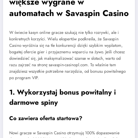
większe wygrane w
automatach w Savaspin Casino
W świecie kasyn online gracze szukają nie tylko rozrywki, ale i
konkretnych korzyści. Wielu ekspertów podkreśla, że Savaspin
Casino wyróżnia się na tle konkurencji dzięki szybkim wypłatom,
bogatej ofercie gier i przyjaznemu wsparciu na żywo. Jeśli chcesz
dowiedzieć się, jak maksymalizować szanse w slotach, warto od
razu zajrzeć na stronę savaspin-casinopl.com. To właśnie tam
znajdziesz wszystkie potrzebne narzędzia, od bonusu powitalnego
po program VIP.
1. Wykorzystaj bonus powitalny i
darmowe spiny
Co zawiera oferta startowa?
Nowi gracze w Savaspin Casino otrzymują 100% dopasowanie