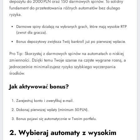
depozytu do 2000 PLN oraz 150 darmowych spinów. To solidny
fundament do przetestowania różnych automatów bez dużego
ryzyka.
Darmowe spiny działają na wybranych grach, które mają wysokie RTP
(zwrot dla gracza).
Bonus depozytowy zwiększa Twój bankroll już po pierwszej wpłacie.
Pro Tip: Skorzystaj z darmowych spinów na automatach o niskiej
zmienności. Dzięki temu Twoje szanse na częste wygrane rosną, a
jednocześnie minimalizujesz ryzyko szybkiego wyczerpania
środków.
Jak aktywować bonus?
Zarejestruj konto i zweryfikuj e‑mail.
Dokonaj pierwszej wpłaty (minimum 50 PLN).
Bonus pojawi się automatycznie w Twoim portfelu.
2. Wybieraj automaty z wysokim