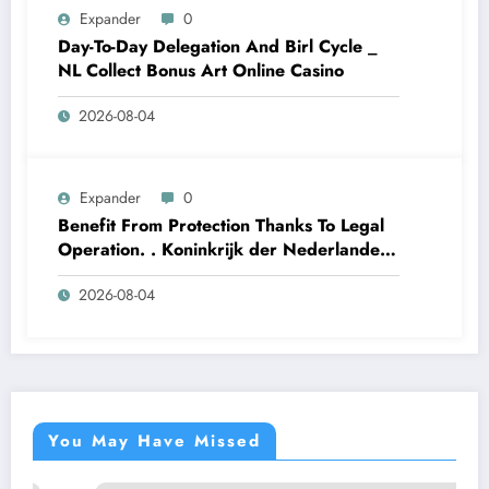
Expander
0
Day-To-Day Delegation And Birl Cycle _
NL Collect Bonus Art Online Casino
2026-08-04
Expander
0
Benefit From Protection Thanks To Legal
Operation. . Koninkrijk der Nederlanden
Win Big Today
2026-08-04
https://www.luckymaxdutch.com/
You May Have Missed