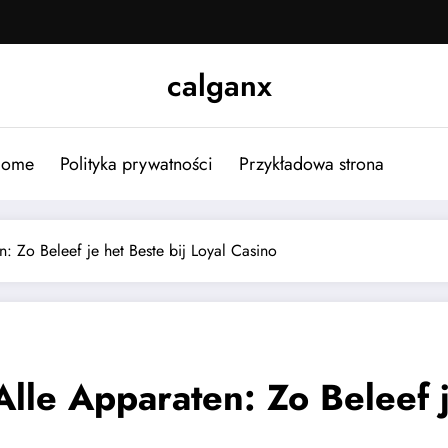
calganx
ome
Polityka prywatności
Przykładowa strona
 Zo Beleef je het Beste bij Loyal Casino
le Apparaten: Zo Beleef je