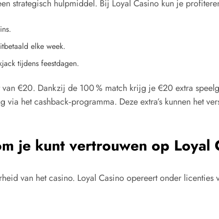
en strategisch hulpmiddel. Bij Loyal Casino kun je profitere
ins.
itbetaald elke week.
kjack tijdens feestdagen.
nzet van €20. Dankzij de 100 % match krijg je €20 extra speel
erug via het cashback‑programma. Deze extra’s kunnen het ver
rom je kunt vertrouwen op Loyal 
arheid van het casino. Loyal Casino opereert onder licenti