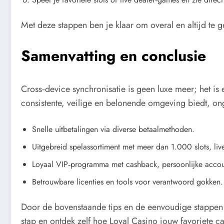
Met deze stappen ben je klaar om overal en altijd te g
Samenvatting en conclusie
Cross‑device synchronisatie is geen luxe meer; het is
consistente, veilige en belonende omgeving biedt, on
Snelle uitbetalingen via diverse betaalmethoden.
Uitgebreid spelassortiment met meer dan 1.000 slots, liv
Loyaal VIP‑programma met cashback, persoonlijke accou
Betrouwbare licenties en tools voor verantwoord gokken.
Door de bovenstaande tips en de eenvoudige stappen t
stap en ontdek zelf hoe Loyal Casino jouw favoriete c