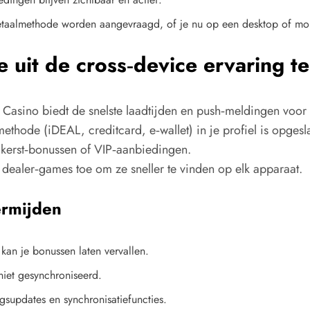
betaalmethode worden aangevraagd, of je nu op een desktop of mob
 uit de cross‑device ervaring te
al Casino biedt de snelste laadtijden en push‑meldingen voor
methode (iDEAL, creditcard, e‑wallet) in je profiel is opgesl
e kerst‑bonussen of VIP‑aanbiedingen.
ve dealer‑games toe om ze sneller te vinden op elk apparaat.
ermijden
kan je bonussen laten vervallen.
niet gesynchroniseerd.
gsupdates en synchronisatiefuncties.