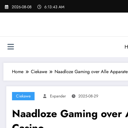
Skip
2026-08-08
6:13:43 AM
to
content
H
Home
Ciekawe
Naadloze Gaming over Alle Apparaten:
Ciekawe
Expander
2025-08-29
Naadloze Gaming over Al
Casino