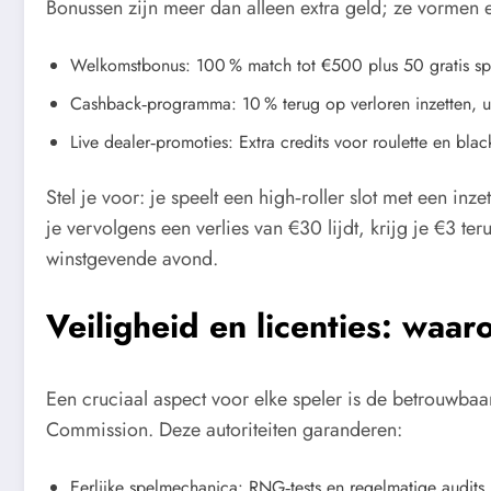
Bonussen zijn meer dan alleen extra geld; ze vormen e
Welkomstbonus: 100 % match tot €500 plus 50 gratis sp
Cashback‑programma: 10 % terug op verloren inzetten, u
Live dealer‑promoties: Extra credits voor roulette en blac
Stel je voor: je speelt een high‑roller slot met een i
je vervolgens een verlies van €30 lijdt, krijg je €3 t
winstgevende avond.
Veiligheid en licenties: waa
Een cruciaal aspect voor elke speler is de betrouwba
Commission. Deze autoriteiten garanderen:
Eerlijke spelmechanica: RNG‑tests en regelmatige audits.