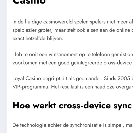
In de huidige casinowereld spelen spelers niet meer al
spelplezier groter, maar stelt ook eisen aan de onlin
exact hetzelfde blijven.
Heb je ooit een winstmoment op je telefoon gemist omd
voorkomen met een goed geïntegreerde cross‑device s
Loyal Casino begrijpt dit als geen ander. Sinds 2005
VIP‑programma. Het resultaat is een naadloze overgan
Hoe werkt cross‑device sync 
De technologie achter de synchronisatie is simpel, ma