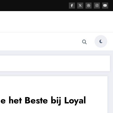
 het Beste bij Loyal