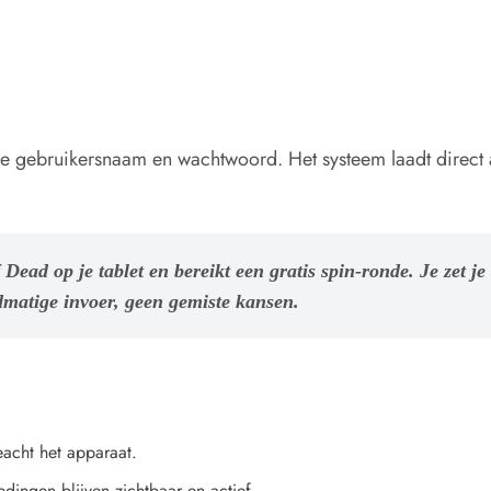
fde gebruikersnaam en wachtwoord. Het systeem laadt direct 
f Dead
op je tablet en bereikt een gratis spin‑ronde. Je zet je
matige invoer, geen gemiste kansen.
acht het apparaat.
dingen blijven zichtbaar en actief.