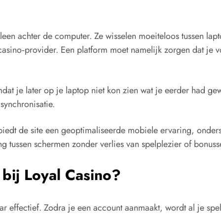
leen achter de computer. Ze wisselen moeiteloos tussen lapto
e casino‑provider. Een platform moet namelijk zorgen dat je 
at je later op je laptop niet kon zien wat je eerder had g
ynchronisatie.
 biedt de site een geoptimaliseerde mobiele ervaring, onder
g tussen schermen zonder verlies van spelplezier of bonuss
bij Loyal Casino?
ar effectief. Zodra je een account aanmaakt, wordt al je spe