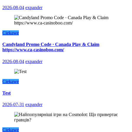
2026-08-04
expander
Ciekawe
Candyland Promo Code · Canada Play & Claim
https://www.ca-casinoboo.com/
2026-08-04
expander
Ciekawe
Test
2026-07-31
expander
Ciekawe