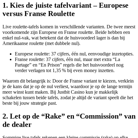
1. Kies de juiste tafelvariant – Europese
versus Franse Roulette
Live roulette‑tafels komen in verschillende varianten. De twee meest
voorkomende zijn Europese en Franse roulette. Beide hebben een
enkel nul‑vak, wat betekent dat de huisvoordeel lager is dan bij
Amerikaanse roulette (met dubbele nul).
Europese roulette: 37 cijfers, één nul, eenvoudige inzetopties.
Franse roulette: 37 cijfers, één nul, maar met extra “La
Partage” en “En Prison” regels die het huisvoordeel nog
verder verlagen tot 1,35 % bij even money inzetten.
Waarom dit belangrijk is: Door de Franse variant te kiezen, verklein
je de kans dat je op de nul verliest, waardoor je op de lange termijn
meer winst kunt maken. Bij Justbit Casino kun je makkelijk
schakelen tussen beide tafels, zodat je altijd de variant speelt die het
beste bij jouw strategie past.
2. Let op de “Rake” en “Commission” van
de dealer
Sommige live tafels rekenen een kleine commissie (rake) op elke