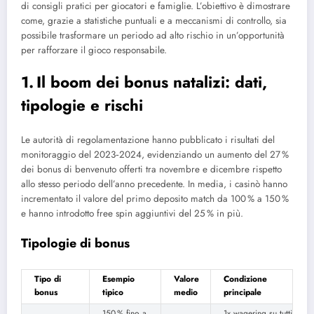
di consigli pratici per giocatori e famiglie. L’obiettivo è dimostrare
come, grazie a statistiche puntuali e a meccanismi di controllo, sia
possibile trasformare un periodo ad alto rischio in un’opportunità
per rafforzare il gioco responsabile.
1. Il boom dei bonus natalizi: dati,
tipologie e rischi
Le autorità di regolamentazione hanno pubblicato i risultati del
monitoraggio del 2023‑2024, evidenziando un aumento del 27 %
dei bonus di benvenuto offerti tra novembre e dicembre rispetto
allo stesso periodo dell’anno precedente. In media, i casinò hanno
incrementato il valore del primo deposito match da 100 % a 150 %
e hanno introdotto free spin aggiuntivi del 25 % in più.
Tipologie di bonus
Tipo di
Esempio
Valore
Condizione
bonus
tipico
medio
principale
150 % fino a
1x wagering su tutti