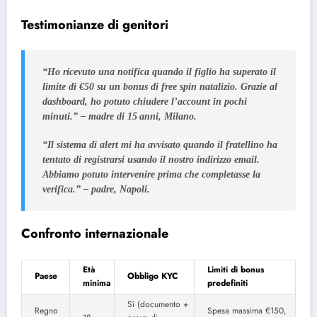
Testimonianze di genitori
“Ho ricevuto una notifica quando il figlio ha superato il
limite di €50 su un bonus di free spin natalizio. Grazie al
dashboard, ho potuto chiudere l’account in pochi
minuti.” – madre di 15 anni, Milano.
“Il sistema di alert mi ha avvisato quando il fratellino ha
tentato di registrarsi usando il nostro indirizzo email.
Abbiamo potuto intervenire prima che completasse la
verifica.” – padre, Napoli.
Confronto internazionale
Età
Limiti di bonus
Paese
Obbligo KYC
minima
predefiniti
Sì (documento +
Regno
Spesa massima €150,