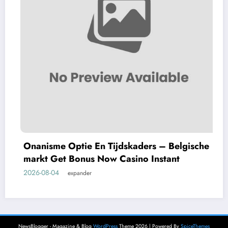
Onanisme Optie En Tijdskaders – Belgische
markt Get Bonus Now Casino Instant
2026-08-04
expander
NewsBlogger - Magazine & Blog
WordPress
Theme 2026 | Powered By
SpiceThemes