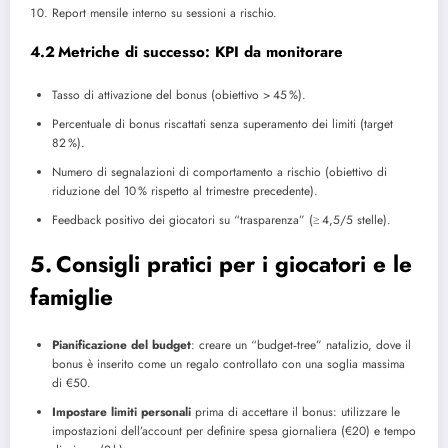
Report mensile interno su sessioni a rischio.
4.2 Metriche di successo: KPI da monitorare
Tasso di attivazione del bonus (obiettivo > 45 %).
Percentuale di bonus riscattati senza superamento dei limiti (target
82 %).
Numero di segnalazioni di comportamento a rischio (obiettivo di
riduzione del 10 % rispetto al trimestre precedente).
Feedback positivo dei giocatori su “trasparenza” (≥ 4,5/5 stelle).
5. Consigli pratici per i giocatori e le
famiglie
Pianificazione del budget
: creare un “budget‑tree” natalizio, dove il
bonus è inserito come un regalo controllato con una soglia massima
di €50.
Impostare limiti personali
prima di accettare il bonus: utilizzare le
impostazioni dell’account per definire spesa giornaliera (€20) e tempo