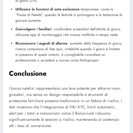
di gioco (2 h).
Utilizzare le funzioni di auto‑esclusione
temporanea, come la
“Pause di Natale”, quando le festività si prolungano e la tentazione di
giocare aumenta.
Coinvolgere i familiari
: condividere screenshot dell’attività di gioco,
utilizzare app di monitoraggio che inviano notifiche in tempo reale.
Riconoscere i segnali di allarme
: aumento della frequenza di gioco,
ricerca compulsiva di free spin, irritabilità quando il gioco è limitato.
In presenza di questi sintomi, è consigliabile consultare un
professionista o accedere a risorse come Motivproject.
Conclusione
I bonus natalizi rappresentano una leva potente per attrarre nuovi
giocatori, ma senza un design responsabile e strumenti di
protezione familiare possono trasformarsi in un fattore di rischio. I
dati mostrano che l’integrazione di filtri KYC, limiti automatici,
alert per i tutori e meccanismi come il Bonus‑Lock riducono
significativamente le sessioni a rischio, mantenendo al contempo
alti i tassi di conversione.