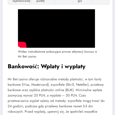
lojalnościowy
punkty
gry
Wideo instruktażowe pokazujące proces aktywacji bonusu w
Mr Bet casino.
Bankowość: Wpłaty i wypłaty
Mr Bet casino oferuje różnorodne metody płatności, w tym karty
bankowe (Visa, Mastercard), e-portfele (Skrill, Neteller), przelewy
bankowe oraz szybkie płatności online (BLIK). Minimalna wpłata
zazwyczaj wynosi 20 PLN, a wypłata – 50 PLN. Czas
przetwarzania wypłat zależy od metody: e-portfele mogą trwać do
24 godzin, podczas gdy przelewy bankowe nawet 3-5 dni
roboczych. Przed wypłatą, upewnij się, że spełniłeś wszystkie