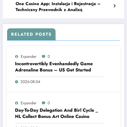
One Casino App: Instalacja i Rejestracja –
Techniczny Przewodnik z Analizą
RELATED POSTS
Expander
0
Incontrovertibly Evenhandedly Game
Adrenaline Bonus – US Get Started
2026-08-04
Expander
0
Day-To-Day Delegation And Birl Cycle _
NL Collect Bonus Art Online Casino