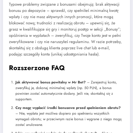
Typowe problemy związane z bonusami obejmują: brak aktywacji
bonusu po depozycie – sprawdź, czy spełniłeś minimalną kwotę
wpłaty i czy nie masz aktywnych innych promocji, które mogą
blokować nową; trudności z realizacją obrotu – upewnij się, że
grasz w kwalifikujące się gry i monitoruj postęp w sekcji „Bonusy”;
opóźnienia w wypłatach – zweryfikuj, czy Twoje konto jest w pełni
zweryfikowane i czy nie naruszyłeś regulaminu. W razie potrzeby,
skontaktuj się z obsługą klienta poprzez live chat lub e-mail,
podając szczegóły konta (unikaj udostępniania hasła).
Rozszerzone FAQ
Jak aktywować bonus powitalny w Mr Bet?
– Zarejestruj konto,
zweryfikuj je, dokonaj minimalnej wpłaty (np. 50 PLN), a bonus
powinien zostać automatycznie dodany. Jeśli nie, skontaktuj się z
supportem.
Czy mogę wypłacić środki bonusowe przed spełnieniem obrotu?
– Nie, wypłata jest możliwa dopiero po spełnieniu wszystkich
wymagań obrotu; w przeciwnym razie bonus i wygrane z niego mogą
zostać anulowane.