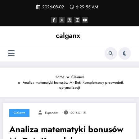
Skip
2026-08-09
6:29:55 AM
to
content
calganx
Home
Ciekawe
Analiza matematyki bonusów Mr Bet: Kompleksowy przewodnik
optymalizacji
Ciekawe
Expander
2016-01-15
Analiza matematyki bonusów