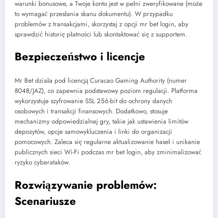
warunki bonusowe, a Twoje konto jest w pełni zweryfikowane (może
to wymagać przesłania skanu dokumentu). W przypadku
problemów z transakcjami, skorzystaj z opcji mr bet login, aby
sprawdzić historię płatności lub skontaktować się z supportem.
Bezpieczeństwo i licencje
Mr Bet działa pod licencją Curacao Gaming Authority (numer
8048/JAZ), co zapewnia podstawowy poziom regulacji. Platforma
wykorzystuje szyfrowanie SSL 256-bit do ochrony danych
osobowych i transakcji finansowych. Dodatkowo, stosuje
mechanizmy odpowiedzialnej gry, takie jak ustawienia limitów
depozytów, opcje samowykluczenia i linki do organizacji
pomocowych. Zaleca się regularne aktualizowanie haseł i unikanie
publicznych sieci Wi-Fi podczas mr bet login, aby zminimalizować
ryzyko cyberataków.
Rozwiązywanie problemów:
Scenariusze