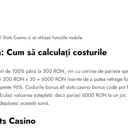
Slots Casino și să utilizați funcțiile mobile.
: Cum să calculați costurile
 venit de 100% până la 500 RON, vin cu cerințe de pariere s
i 200 RON x 30 = 6000 RON înainte de a putea retrage fondu
cu peste 96%. Codurile bonus all slots casino bonus code pot 
. Calculați valoarea așteptată: dacă pariați 6000 RON la un 
 depășesc această sumă.
ots Casino