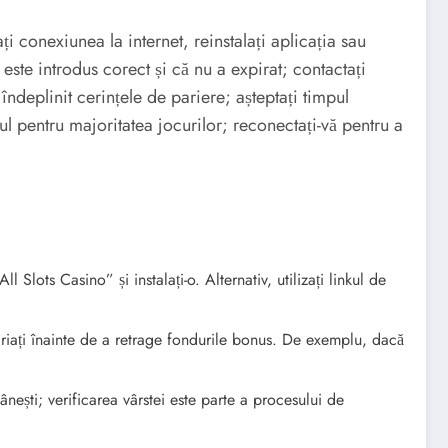
i conexiunea la internet, reinstalați aplicația sau
ste introdus corect și că nu a expirat; contactați
 îndeplinit cerințele de pariere; așteptați timpul
 pentru majoritatea jocurilor; reconectați-vă pentru a
lots Casino” și instalați-o. Alternativ, utilizați linkul de
riați înainte de a retrage fondurile bonus. De exemplu, dacă
ânești; verificarea vârstei este parte a procesului de