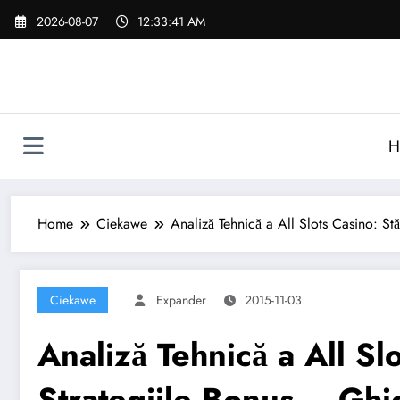
Skip
2026-08-07
12:33:42 AM
to
content
H
Home
Ciekawe
Analiză Tehnică a All Slots Casino: St
Ciekawe
Expander
2015-11-03
Analiză Tehnică a All Sl
Strategiile Bonus – Ghi