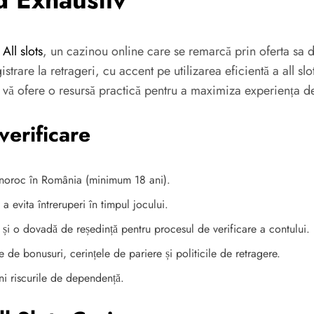
i
All slots
, un cazinou online care se remarcă prin oferta sa di
trare la retrageri, cu accent pe utilizarea eficientă a all sl
 să vă ofere o resursă practică pentru a maximiza experiența 
verificare
de noroc în România (minimum 18 ani).
 a evita întreruperi în timpul jocului.
 și o dovadă de reședință pentru procesul de verificare a contului.
te de bonusuri, cerințele de pariere și politicile de retragere.
eni riscurile de dependență.