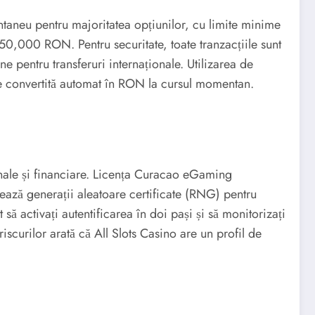
ntaneu pentru majoritatea opțiunilor, cu limite minime
0,000 RON. Pentru securitate, toate tranzacțiile sunt
e pentru transferuri internaționale. Utilizarea de
te convertită automat în RON la cursul momentan.
sonale și financiare. Licența Curacao eGaming
zează generații aleatoare certificate (RNG) pentru
activați autentificarea în doi pași și să monitorizați
scurilor arată că All Slots Casino are un profil de