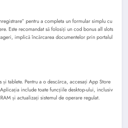
 “Înregistrare” pentru a completa un formular simplu cu
e. Este recomandat să folosiți un cod bonus all slots
trageri, implică încărcarea documentelor prin portalul
s și tablete. Pentru a o descărca, accesați App Store
Aplicația include toate funcțiile desktop-ului, inclusiv
 RAM și actualizați sistemul de operare regulat.