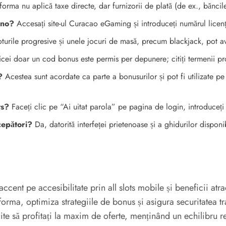
forma nu aplică taxe directe, dar furnizorii de plată (de ex., băncil
ino?
Accesați site-ul Curacao eGaming și introduceți numărul licenței 
turile progresive și unele jocuri de masă, precum blackjack, pot av
ei doar un cod bonus este permis per depunere; citiți termenii pro
?
Acestea sunt acordate ca parte a bonusurilor și pot fi utilizate pe s
ts?
Faceți clic pe “Ai uitat parola” pe pagina de login, introduceți e
cepători?
Da, datorită interfeței prietenoase și a ghidurilor disponibi
ccent pe accesibilitate prin all slots mobile și beneficii atr
forma, optimiza strategiile de bonus și asigura securitatea tr
e să profitați la maxim de oferte, menținând un echilibru resp