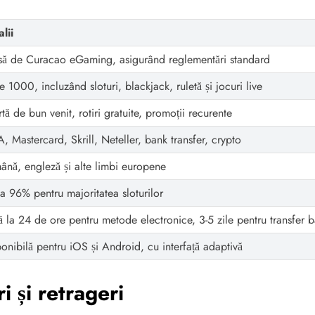
lii
să de Curacao eGaming, asigurând reglementări standard
e 1000, incluzând sloturi, blackjack, ruletă și jocuri live
tă de bun venit, rotiri gratuite, promoții recurente
, Mastercard, Skrill, Neteller, bank transfer, crypto
nă, engleză și alte limbi europene
a 96% pentru majoritatea sloturilor
 la 24 de ore pentru metode electronice, 3-5 zile pentru transfer 
onibilă pentru iOS și Android, cu interfață adaptivă
 și retrageri