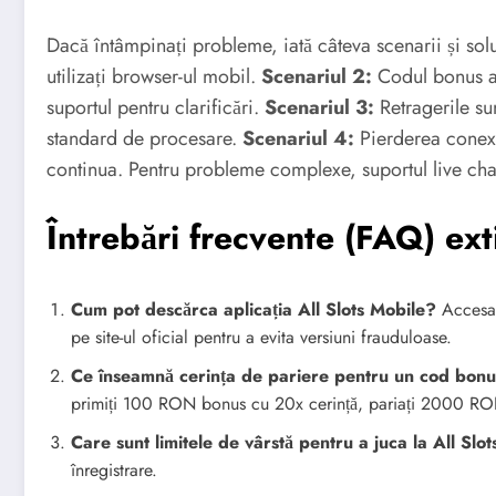
Dacă întâmpinați probleme, iată câteva scenarii și solu
utilizați browser-ul mobil.
Scenariul 2:
Codul bonus all
suportul pentru clarificări.
Scenariul 3:
Retragerile sun
standard de procesare.
Scenariul 4:
Pierderea conexiu
continua. Pentru probleme complexe, suportul live cha
Întrebări frecvente (FAQ) ext
Cum pot descărca aplicația All Slots Mobile?
Accesați
pe site-ul oficial pentru a evita versiuni frauduloase.
Ce înseamnă cerința de pariere pentru un cod bonus
primiți 100 RON bonus cu 20x cerință, pariați 2000 R
Care sunt limitele de vârstă pentru a juca la All Slo
înregistrare.