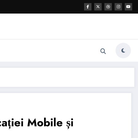
ației Mobile și