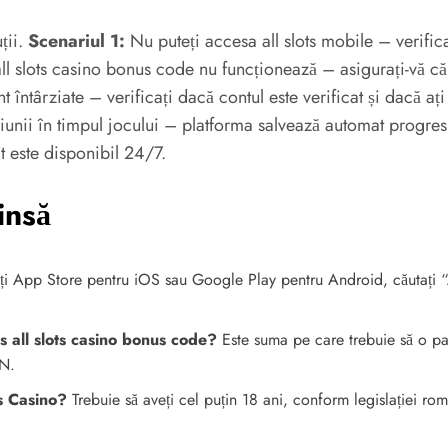
ții.
Scenariul 1:
Nu puteți accesa all slots mobile – verificaț
 slots casino bonus code nu funcționează – asigurați-vă că e
t întârziate – verificați dacă contul este verificat și dacă ați
nii în timpul jocului – platforma salvează automat progresul
t este disponibil 24/7.
insă
 App Store pentru iOS sau Google Play pentru Android, căutați “All S
 all slots casino bonus code?
Este suma pe care trebuie să o pa
ON.
ts Casino?
Trebuie să aveți cel puțin 18 ani, conform legislației rom