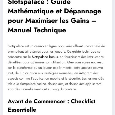
Slotspalace : Guide
Mathématique et Dépannage
pour Maximiser les Gains –
Manuel Technique
Slotspalace est un casino en ligne populaire offrant une variété de
promotions attrayantes pour les joueurs. Ce guide technique se
concentre sur le
Slotspalace bonus
, en fournissant des instructions
détaillées pour optimiser son utilisation. Que vous soyez nouveau
sur la plateforme ou un joueur expérimenté, cette analyse couvre
tout, de l’inscription aux stratégies avancées, en intégrant des
aspects comme l’application mobile et la sécurité. Les termes clés
tels que slotspalace casino, slotspalace, et slotspalace app seront
abordés naturellement tout au long du contenu.
Avant de Commencer : Checklist
Essentielle