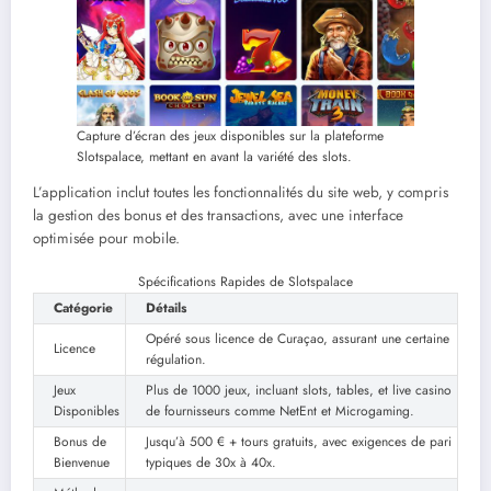
Capture d’écran des jeux disponibles sur la plateforme
Slotspalace, mettant en avant la variété des slots.
L’application inclut toutes les fonctionnalités du site web, y compris
la gestion des bonus et des transactions, avec une interface
optimisée pour mobile.
Spécifications Rapides de Slotspalace
Catégorie
Détails
Opéré sous licence de Curaçao, assurant une certaine
Licence
régulation.
Jeux
Plus de 1000 jeux, incluant slots, tables, et live casino
Disponibles
de fournisseurs comme NetEnt et Microgaming.
Bonus de
Jusqu’à 500 € + tours gratuits, avec exigences de pari
Bienvenue
typiques de 30x à 40x.