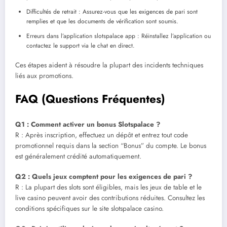
Difficultés de retrait : Assurez-vous que les exigences de pari sont
remplies et que les documents de vérification sont soumis.
Erreurs dans l’application slotspalace app : Réinstallez l’application ou
contactez le support via le chat en direct.
Ces étapes aident à résoudre la plupart des incidents techniques
liés aux promotions.
FAQ (Questions Fréquentes)
Q1 : Comment activer un bonus Slotspalace ?
R : Après inscription, effectuez un dépôt et entrez tout code
promotionnel requis dans la section “Bonus” du compte. Le bonus
est généralement crédité automatiquement.
Q2 : Quels jeux comptent pour les exigences de pari ?
R : La plupart des slots sont éligibles, mais les jeux de table et le
live casino peuvent avoir des contributions réduites. Consultez les
conditions spécifiques sur le site slotspalace casino.