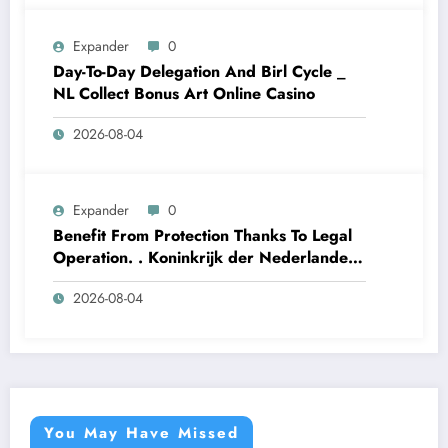
Expander
0
Day-To-Day Delegation And Birl Cycle _
NL Collect Bonus Art Online Casino
2026-08-04
Expander
0
Benefit From Protection Thanks To Legal
Operation. . Koninkrijk der Nederlanden
Win Big Today
2026-08-04
https://www.luckymaxdutch.com/
You May Have Missed