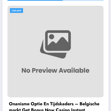
CIEKAWE
ie En Tijdskaders – Belgische
Stabiel Softw
nus Now Casino Instant
Casino Verde Koninkrijk der Nederlanden