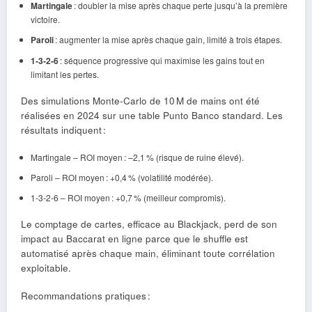
Martingale
: doubler la mise après chaque perte jusqu’à la première
victoire.
Paroli
: augmenter la mise après chaque gain, limité à trois étapes.
1‑3‑2‑6
: séquence progressive qui maximise les gains tout en
limitant les pertes.
Des simulations Monte‑Carlo de 10 M de mains ont été
réalisées en 2024 sur une table Punto Banco standard. Les
résultats indiquent :
Martingale – ROI moyen : –2,1 % (risque de ruine élevé).
Paroli – ROI moyen : +0,4 % (volatilité modérée).
1‑3‑2‑6 – ROI moyen : +0,7 % (meilleur compromis).
Le comptage de cartes, efficace au Blackjack, perd de son
impact au Baccarat en ligne parce que le shuffle est
automatisé après chaque main, éliminant toute corrélation
exploitable.
Recommandations pratiques :