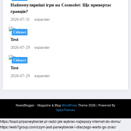
Найпопулярніші ігри на Cosmolot: Що привертає
гравців?
expander
2026-07-31
Ciekawe
Test
expander
2026-07-29
Ciekawe
Test
expander
2026-07-29
NewsBlogger - Magazine & Blog
WordPress
Theme 2026 | Powered By
SpiceThemes
https://toqot.pl/panwybierak-pl-radzi-jak-wybrac-najlepszy-internet-do-domu/
https://web7group.com/czym-jest-panwybierak-i-dlaczego-warto-go-znac/