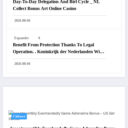
Day-To-Day Delegation And Birl Cycle _ NL
Collect Bonus Art Online Casino
2026-08-04
Expander
0
Benefit From Protection Thanks To Legal
Operation. . Koninkrijk der Nederlanden Win
Big Today https://www.luckymaxdutch.com/
2026-08-04
You May Have Missed
Ciekawe