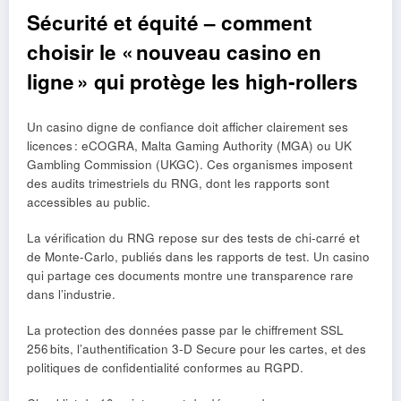
Sécurité et équité – comment
choisir le « nouveau casino en
ligne » qui protège les high‑rollers
Un casino digne de confiance doit afficher clairement ses
licences : eCOGRA, Malta Gaming Authority (MGA) ou UK
Gambling Commission (UKGC). Ces organismes imposent
des audits trimestriels du RNG, dont les rapports sont
accessibles au public.
La vérification du RNG repose sur des tests de chi‑carré et
de Monte‑Carlo, publiés dans les rapports de test. Un casino
qui partage ces documents montre une transparence rare
dans l’industrie.
La protection des données passe par le chiffrement SSL
256 bits, l’authentification 3‑D Secure pour les cartes, et des
politiques de confidentialité conformes au RGPD.