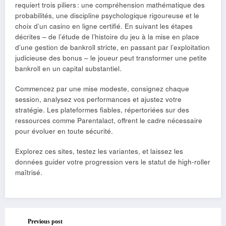
requiert trois piliers : une compréhension mathématique des
probabilités, une discipline psychologique rigoureuse et le
choix d’un casino en ligne certifié. En suivant les étapes
décrites – de l’étude de l’histoire du jeu à la mise en place
d’une gestion de bankroll stricte, en passant par l’exploitation
judicieuse des bonus – le joueur peut transformer une petite
bankroll en un capital substantiel.
Commencez par une mise modeste, consignez chaque
session, analysez vos performances et ajustez votre
stratégie. Les plateformes fiables, répertoriées sur des
ressources comme Parentalact, offrent le cadre nécessaire
pour évoluer en toute sécurité.
Explorez ces sites, testez les variantes, et laissez les
données guider votre progression vers le statut de high‑roller
maîtrisé.
Previous post