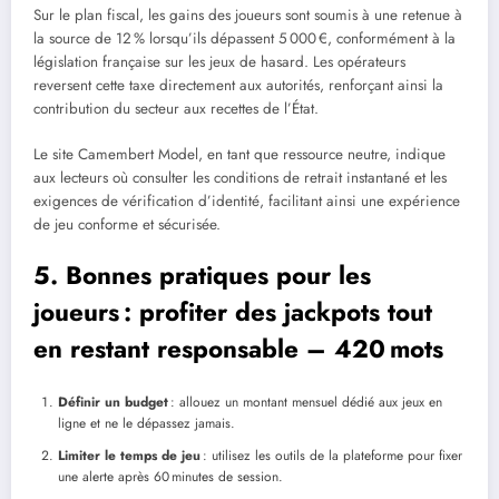
Sur le plan fiscal, les gains des joueurs sont soumis à une retenue à
la source de 12 % lorsqu’ils dépassent 5 000 €, conformément à la
législation française sur les jeux de hasard. Les opérateurs
reversent cette taxe directement aux autorités, renforçant ainsi la
contribution du secteur aux recettes de l’État.
Le site Camembert Model, en tant que ressource neutre, indique
aux lecteurs où consulter les conditions de retrait instantané et les
exigences de vérification d’identité, facilitant ainsi une expérience
de jeu conforme et sécurisée.
5. Bonnes pratiques pour les
joueurs : profiter des jackpots tout
en restant responsable – 420 mots
Définir un budget
: allouez un montant mensuel dédié aux jeux en
ligne et ne le dépassez jamais.
Limiter le temps de jeu
: utilisez les outils de la plateforme pour fixer
une alerte après 60 minutes de session.