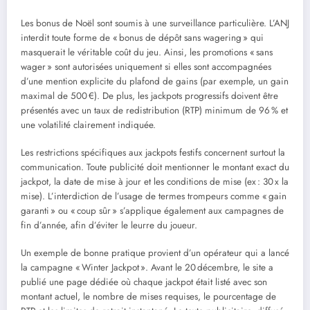
Les bonus de Noël sont soumis à une surveillance particulière. L’ANJ
interdit toute forme de « bonus de dépôt sans wagering » qui
masquerait le véritable coût du jeu. Ainsi, les promotions « sans
wager » sont autorisées uniquement si elles sont accompagnées
d’une mention explicite du plafond de gains (par exemple, un gain
maximal de 500 €). De plus, les jackpots progressifs doivent être
présentés avec un taux de redistribution (RTP) minimum de 96 % et
une volatilité clairement indiquée.
Les restrictions spécifiques aux jackpots festifs concernent surtout la
communication. Toute publicité doit mentionner le montant exact du
jackpot, la date de mise à jour et les conditions de mise (ex : 30 x la
mise). L’interdiction de l’usage de termes trompeurs comme « gain
garanti » ou « coup sûr » s’applique également aux campagnes de
fin d’année, afin d’éviter le leurre du joueur.
Un exemple de bonne pratique provient d’un opérateur qui a lancé
la campagne « Winter Jackpot ». Avant le 20 décembre, le site a
publié une page dédiée où chaque jackpot était listé avec son
montant actuel, le nombre de mises requises, le pourcentage de