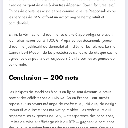
avec de l’argent destiné à d’autres dépenses (loyer, factures, etc.).
En cas de doute, les associations comme Joueurs‑Responsables ou
les services de l’ANJ offrent un accompagnement gratuit et
confidentiel.
Enfin, la vérification d’identité reste une étape obligatoire avant
tout retrait supérieur à 1 000 €. Préparez vos documents (pièce
d’identité, justificatif de domicile) afin d’éviter les retards. Le site
Camembert Model liste les procédures standard de chaque casino
agréé, ce qui peut aider les joueurs à anticiper les exigences de
conformité.
Conclusion – 200 mots
Les jackpots de machines à sous en ligne sont devenus le cœur
battant des célébrations du Nouvel An en France. Leur succès
repose sur un savant mélange de conformité juridique, de design
immersif et d’incitations marketing ciblées. Les opérateurs qui
respectent les exigences de l’ANJ – transparence des conditions,
limites de mise et affichage clair du RTP – gagnent la confiance
des joueurs et voient leurs performances économiques s’envoler.