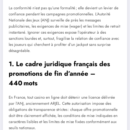
La conformité n’est pas qu’une formalité ; elle devient un levier de
confiance pendant les campagnes promotionnelles. L’Autorité
Nationale des Jeux (ANJ) surveille de près les messages
publicitaires, les exigences de mise (wager) et les limites de retrait
instantané. Ignorer ces exigences expose l’opérateur à des
sanctions lourdes et, surtout, fragilise la relation de confiance avec
les joueurs qui cherchent à profiter d’un jackpot sans surprise
désagréable.
1. Le cadre juridique français des
promotions de fin d’année –
440 mots
En France, tout casino en ligne doit détenir une licence délivrée
par l’ANJ, anciennement ARJEL. Cette autorisation impose des
obligations de transparence strictes : chaque offre promotionnelle
doit être clairement affichée, les conditions de mise indiquées en
caractères lisibles et les limites de mise fixées conformément aux
seuils nationaux.