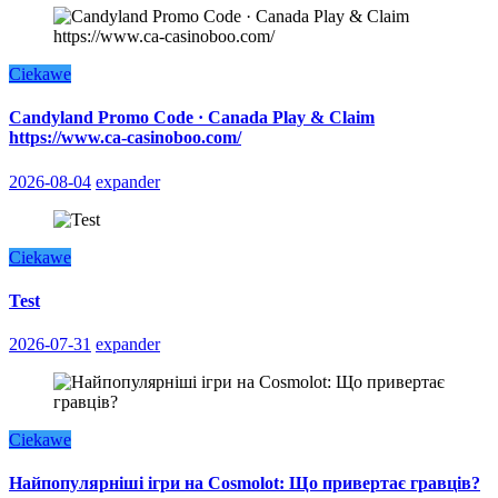
Ciekawe
Candyland Promo Code · Canada Play & Claim
https://www.ca-casinoboo.com/
2026-08-04
expander
Ciekawe
Test
2026-07-31
expander
Ciekawe
Найпопулярніші ігри на Cosmolot: Що привертає гравців?