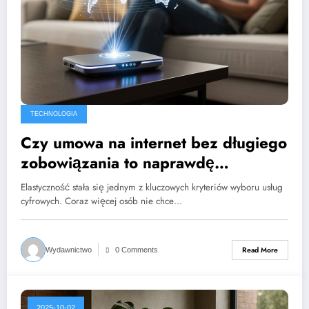
TECHNOLOGIA
Czy umowa na internet bez długiego
zobowiązania to naprawdę
bezpieczniejsze rozwiązanie?
Elastyczność stała się jednym z kluczowych kryteriów wyboru usług
cyfrowych. Coraz więcej osób nie chce…
Read More
Wydawnictwo
0 Comments
2025-10-02