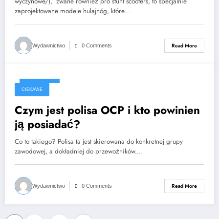
wyczynowe/), zwane również pro stunt scooters, to specjalnie
zaprojektowane modele hulajnóg, które…
Read More
Wydawnictwo
0 Comments
2023-09-08
CIEKAWE
Czym jest polisa OCP i kto powinien
ją posiadać?
Co to takiego? Polisa ta jest skierowana do konkretnej grupy
zawodowej, a dokładniej do przewoźników.…
Read More
Wydawnictwo
0 Comments
…