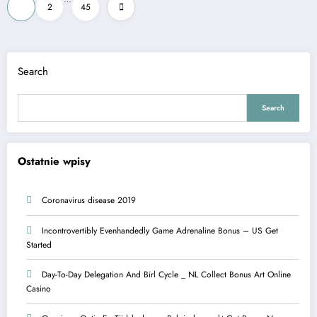
Posts
1
2
45
pagination
Search
Search
Ostatnie wpisy
Coronavirus disease 2019
Incontrovertibly Evenhandedly Game Adrenaline Bonus – US Get
Started
Day-To-Day Delegation And Birl Cycle _ NL Collect Bonus Art Online
Casino