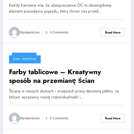
swojemu pojazdowi?
Każdy kierowca wie, że ubezpieczenie OC to obowiązkowy
element posiadania pojazdu, który chroni nas przed…
Read More
Wydawnictwo
0 Comments
2024-04-17
DOM I WNĘTRZE
Farby tablicowe – Kreatywny
sposób na przemianę ścian
Ściany w naszych domach i miejscach pracy stanowią płótno, na
którym wyrażamy naszą indywidualność i…
Read More
Wydawnictwo
0 Comments