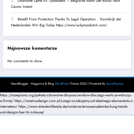
Onanisme Optie En Tijdskaders – Belgische markt Get Bonus Now
Casino Instant
Benefit From Protection Thanks To Legal Operation. . Koninkrijk der
Nederlanden Win Big Today https://www.luckymaxdutch.com/
Najnowsze komentarze
No comments to show.
NewsBlogger - Magazine & Blog
WordPress
Theme 2026 | Powered By
SpiceThemes
https://nasepismo.org/pakiety-zdrowotne-dla-pracownikow-dlaczego-warto-je-wdrozyc-
w-firmie/
https://wnetrzadesign.com.pl/czego-oczekujemy-od-idealnego-abonamentu-z-
internetem/
https://www.dresdenlifestyle.de/moderne-terrassenueberdachung-trends-
und-designs-fuer-ihr-zuhause/