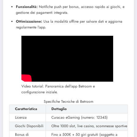
Funzionalità:
Notifiche push per bonus, accesso rapido ai giochi, e
gestione dei pagamenti integrata.
Ottimizzazione:
Usa la modalità offline per salvare dati e aggiorna
regolarmente l’app.
Video tutorial: Panoramica dell’app Betroom e
configurazione iniziale.
Specifiche Tecniche di Betroom
Caratteristica
Dettaglio
Licenza
Curacao eGaming (numero: 12345)
Giochi Disponibili
Oltre 1000 slot, live casino, scommesse sportive
Bonus di
Fino a 500€ + 50 giri gratuiti (soggetto a