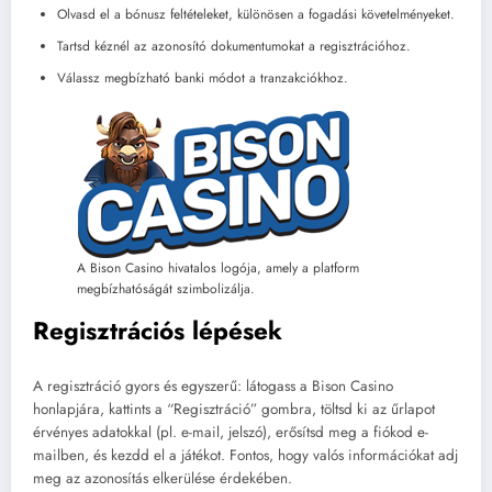
Olvasd el a bónusz feltételeket, különösen a fogadási követelményeket.
Tartsd kéznél az azonosító dokumentumokat a regisztrációhoz.
Válassz megbízható banki módot a tranzakciókhoz.
A Bison Casino hivatalos logója, amely a platform
megbízhatóságát szimbolizálja.
Regisztrációs lépések
A regisztráció gyors és egyszerű: látogass a Bison Casino
honlapjára, kattints a “Regisztráció” gombra, töltsd ki az űrlapot
érvényes adatokkal (pl. e-mail, jelszó), erősítsd meg a fiókod e-
mailben, és kezdd el a játékot. Fontos, hogy valós információkat adj
meg az azonosítás elkerülése érdekében.