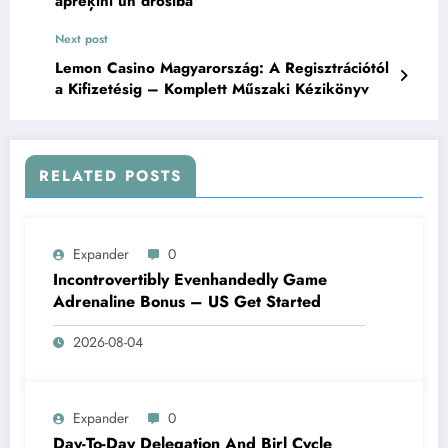
aprēķini un drošība
Next post
Lemon Casino Magyarország: A Regisztrációtól
a Kifizetésig – Komplett Műszaki Kézikönyv
RELATED POSTS
Expander
0
Incontrovertibly Evenhandedly Game
Adrenaline Bonus – US Get Started
2026-08-04
Expander
0
Day-To-Day Delegation And Birl Cycle _