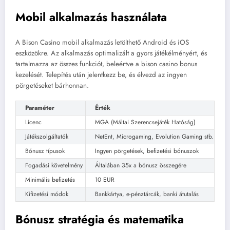
Mobil alkalmazás használata
A Bison Casino mobil alkalmazás letölthető Android és iOS
eszközökre. Az alkalmazás optimalizált a gyors játékélményért, és
tartalmazza az összes funkciót, beleértve a bison casino bonus
kezelését. Telepítés után jelentkezz be, és élvezd az ingyen
pörgetéseket bárhonnan.
Paraméter
Érték
Licenc
MGA (Máltai Szerencsejáték Hatóság)
Játékszolgáltatók
NetEnt, Microgaming, Evolution Gaming stb.
Bónusz típusok
Ingyen pörgetések, befizetési bónuszok
Fogadási követelmény
Általában 35x a bónusz összegére
Minimális befizetés
10 EUR
Kifizetési módok
Bankkártya, e-pénztárcák, banki átutalás
Bónusz stratégia és matematika