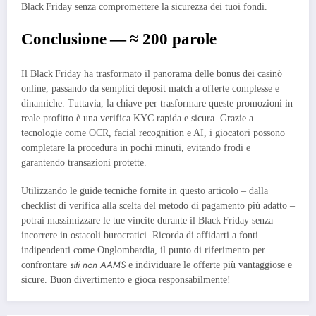
Black Friday senza compromettere la sicurezza dei tuoi fondi.
Conclusione — ≈ 200 parole
Il Black Friday ha trasformato il panorama delle bonus dei casinò
online, passando da semplici deposit match a offerte complesse e
dinamiche. Tuttavia, la chiave per trasformare queste promozioni in
reale profitto è una verifica KYC rapida e sicura. Grazie a
tecnologie come OCR, facial recognition e AI, i giocatori possono
completare la procedura in pochi minuti, evitando frodi e
garantendo transazioni protette.
Utilizzando le guide tecniche fornite in questo articolo – dalla
checklist di verifica alla scelta del metodo di pagamento più adatto –
potrai massimizzare le tue vincite durante il Black Friday senza
incorrere in ostacoli burocratici. Ricorda di affidarti a fonti
indipendenti come Onglombardia, il punto di riferimento per
siti non AAMS
confrontare
e individuare le offerte più vantaggiose e
sicure. Buon divertimento e gioca responsabilmente!