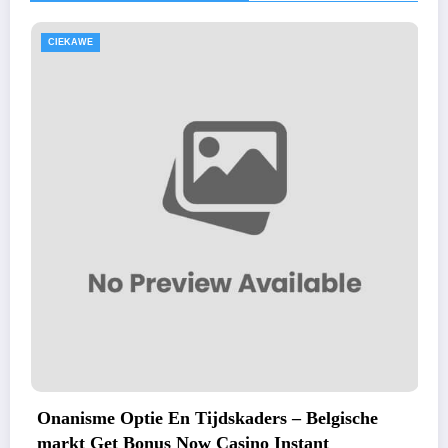
CIEKAWE
n Tijdskaders – Belgische
Stabiel Softwares
 Now Casino Instant
Casino Verde Koninkrijk der Nederlanden Grab