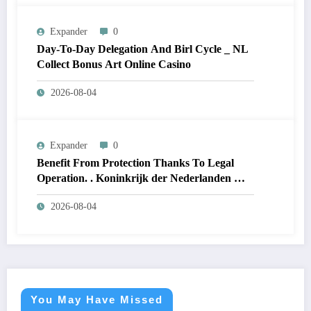
Expander
0
Day-To-Day Delegation And Birl Cycle _ NL
Collect Bonus Art Online Casino
2026-08-04
Expander
0
Benefit From Protection Thanks To Legal
Operation. . Koninkrijk der Nederlanden Win
Big Today https://www.luckymaxdutch.com/
2026-08-04
You May Have Missed