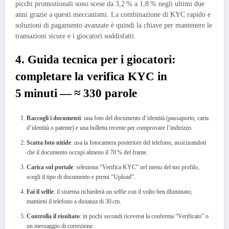
picchi promozionali sono scese da 3,2 % a 1,8 % negli ultimi due
anni grazie a questi meccanismi. La combinazione di KYC rapido e
soluzioni di pagamento avanzate è quindi la chiave per mantenere le
transazioni sicure e i giocatori soddisfatti.
4. Guida tecnica per i giocatori:
completare la verifica KYC in
5 minuti — ≈ 330 parole
Raccogli i documenti
: una foto del documento d’identità (passaporto, carta
d’identità o patente) e una bolletta recente per comprovare l’indirizzo.
Scatta foto nitide
: usa la fotocamera posteriore del telefono, assicurandoti
che il documento occupi almeno il 70 % del frame.
Carica sul portale
: seleziona “Verifica KYC” nel menu del tuo profilo,
scegli il tipo di documento e premi “Upload”.
Fai il selfie
: il sistema richiederà un selfie con il volto ben illuminato;
mantieni il telefono a distanza di 30 cm.
Controlla il risultato
: in pochi secondi riceverai la conferma “Verificato” o
un messaggio di correzione.