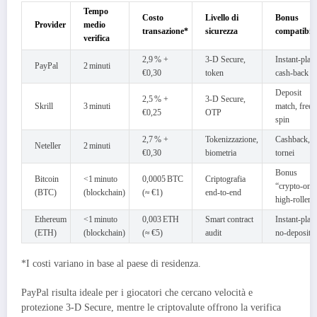
Tempo
Costo
Livello di
Bonus
Provider
medio
transazione*
sicurezza
compatibili
verifica
2,9 % +
3‑D Secure,
Instant‑play,
PayPal
2 minuti
€0,30
token
cash‑back
Deposit
2,5 % +
3‑D Secure,
Skrill
3 minuti
match, free
€0,25
OTP
spin
2,7 % +
Tokenizzazione,
Cashback,
Neteller
2 minuti
€0,30
biometria
tornei
Bonus
Bitcoin
<1 minuto
0,0005 BTC
Criptografia
“crypto‑only
(BTC)
(blockchain)
(≈ €1)
end‑to‑end
high‑roller
Ethereum
<1 minuto
0,003 ETH
Smart contract
Instant‑play,
(ETH)
(blockchain)
(≈ €5)
audit
no‑deposit
*I costi variano in base al paese di residenza.
PayPal risulta ideale per i giocatori che cercano velocità e
protezione 3‑D Secure, mentre le criptovalute offrono la verifica