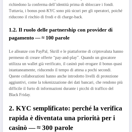
richiedono la conferma dell’identità prima di sbloccare i fondi.
Tuttavia, i bonus post‑KYC sono più sicuri per gli operatori, poiché
riducono il rischio di frodi e di charge‑back.
1.2. Il ruolo delle partnership con provider di
pagamento — ≈ 100 parole
Le alleanze con PayPal, Skrill e le piattaforme di criptovaluta hanno
permesso di creare offerte “pay‑and‑play”. Quando un giocatore
utilizza un wallet già verificato, il casinò può erogare il bonus quasi
istantaneamente, riducendo il tempo di attesa a pochi secondi.
Queste collaborazioni hanno anche introdotto livelli di protezione
aggiuntivi, come la tokenizzazione dei dati bancari, che rendono più
difficile il furto di informazioni durante i picchi di traffico del
Black Friday.
2. KYC semplificato: perché la verifica
rapida è diventata una priorità per i
casinò — ≈ 300 parole