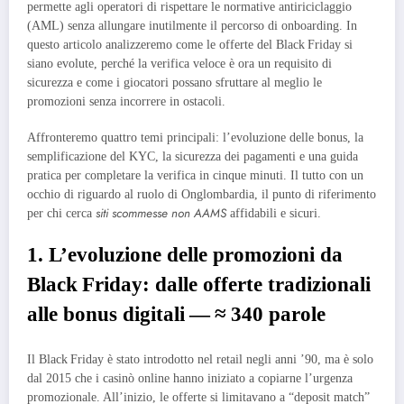
permette agli operatori di rispettare le normative antiriciclaggio
(AML) senza allungare inutilmente il percorso di onboarding. In
questo articolo analizzeremo come le offerte del Black Friday si
siano evolute, perché la verifica veloce è ora un requisito di
sicurezza e come i giocatori possano sfruttare al meglio le
promozioni senza incorrere in ostacoli.
Affronteremo quattro temi principali: l’evoluzione delle bonus, la
semplificazione del KYC, la sicurezza dei pagamenti e una guida
pratica per completare la verifica in cinque minuti. Il tutto con un
occhio di riguardo al ruolo di Onglombardia, il punto di riferimento
siti scommesse non AAMS
per chi cerca
affidabili e sicuri.
1. L’evoluzione delle promozioni da
Black Friday: dalle offerte tradizionali
alle bonus digitali — ≈ 340 parole
Il Black Friday è stato introdotto nel retail negli anni ’90, ma è solo
dal 2015 che i casinò online hanno iniziato a copiarne l’urgenza
promozionale. All’inizio, le offerte si limitavano a “deposit match”