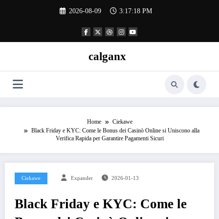
Skip
2026-08-09
3:17:19 PM
to
content
calganx
Home
Ciekawe
Black Friday e KYC: Come le Bonus dei Casinò Online si Uniscono alla
Verifica Rapida per Garantire Pagamenti Sicuri
Ciekawe
Expander
2026-01-13
Black Friday e KYC: Come le