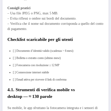
Consigli pratici
– Usa file JPEG o PNG, max 5 MB.
– Evita riflessi o ombre sui bordi del documento.
– Verifica che il nome sul documento corrisponda a quello del conto
di pagamento.
Checklist scaricabile per gli utenti
[ ] Documento d’identità valido (scadenza > 6 mesi)
[ ] Bolletta o estratto conto (ultimo mese)
[ ] Fotocamera con risoluzione ≥ 12 MP
[ ] Connessione internet stabile
[ ] Email attiva per ricevere il link di conferma
4.1. Strumenti di verifica mobile vs
desktop — ≈ 130 parole
Su mobile, le app sfruttano la fotocamera integrata e i sensori di