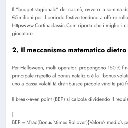
Il “budget stagionale” dei casinò, ovvero la somma des
€5 milioni per il periodo festivo tendono a offrire rol
Httpswww.Cortinaclassic.Com riporta che i migliori ca
giocatore.
2. Il meccanismo matematico dietr
Per Halloween, molti operatori propongono 150 % fino
principale rispetto al bonus natalizio è la “bonus vola
uno a bassa volatilità distribuisce piccole vincite più f
Il break‑even point (BEP) si calcola dividendo il requ
[
BEP = \frac{Bonus \times Rollover}{Valore\ medio\ 