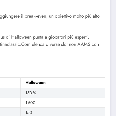
giungere il break‑even, un obiettivo molto più alto
onus di Halloween punta a giocatori più esperti,
Cortinaclassic.Com elenca diverse slot non AAMS con
Halloween
150 %
1 500
150