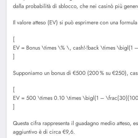
dalla probabilità di sblocco, che nei casinò più genero
Il valore atteso (EV) si può esprimere con una formula
[
EV = Bonus \times \% \, cash!-!back \times \bigl(1 –
]
Supponiamo un bonus di €500 (200 % su €250), cash‑
[
EV = 500 \times 0.10 \times \bigl(1 – \frac{30}{10
]
Questa cifra rappresenta il guadagno medio atteso, esc
aggiuntivo è di circa €9,6.