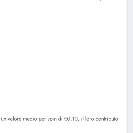
 un valore medio per spin di €0,10, il loro contributo