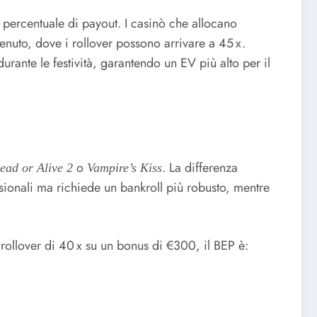
a percentuale di payout. I casinò che allocano
tenuto, dove i rollover possono arrivare a 45 x.
ante le festività, garantendo un EV più alto per il
o
. La differenza
ead or Alive 2
Vampire’s Kiss
casionali ma richiede un bankroll più robusto, mentre
 rollover di 40 x su un bonus di €300, il BEP è: