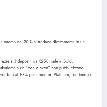
 aumento del 20 % si traduce direttamente in un
grazie a 3 depositi da €250, sale a Gold,
quivalente a un “bonus extra” non pubblicizzato.
over fino al 10 % per i membri Platinum, rendendo i