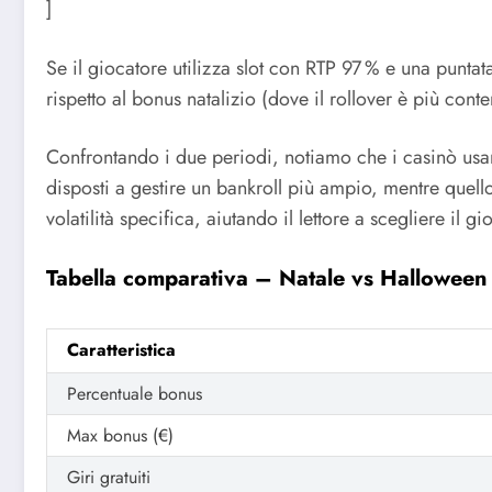
]
Se il giocatore utilizza slot con RTP 97 % e una punt
rispetto al bonus natalizio (dove il rollover è più conte
Confrontando i due periodi, notiamo che i casinò usano 
disposti a gestire un bankroll più ampio, mentre quel
volatilità specifica, aiutando il lettore a scegliere il g
Tabella comparativa – Natale vs Halloween
Caratteristica
Percentuale bonus
Max bonus (€)
Giri gratuiti