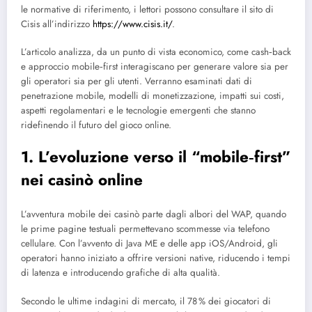
le normative di riferimento, i lettori possono consultare il sito di
Cisis all’indirizzo
https://www.cisis.it/
.
L’articolo analizza, da un punto di vista economico, come cash‑back
e approccio mobile‑first interagiscano per generare valore sia per
gli operatori sia per gli utenti. Verranno esaminati dati di
penetrazione mobile, modelli di monetizzazione, impatti sui costi,
aspetti regolamentari e le tecnologie emergenti che stanno
ridefinendo il futuro del gioco online.
1. L’evoluzione verso il “mobile‑first”
nei casinò online
L’avventura mobile dei casinò parte dagli albori del WAP, quando
le prime pagine testuali permettevano scommesse via telefono
cellulare. Con l’avvento di Java ME e delle app iOS/Android, gli
operatori hanno iniziato a offrire versioni native, riducendo i tempi
di latenza e introducendo grafiche di alta qualità.
Secondo le ultime indagini di mercato, il 78 % dei giocatori di