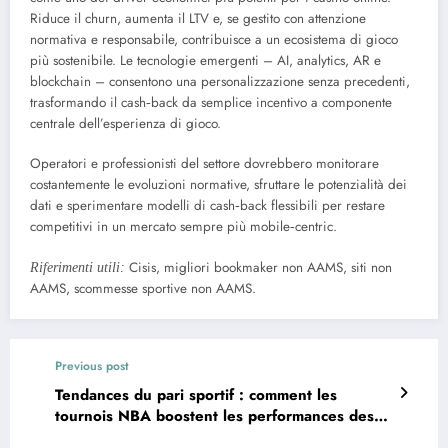
Riduce il churn, aumenta il LTV e, se gestito con attenzione
normativa e responsabile, contribuisce a un ecosistema di gioco
più sostenibile. Le tecnologie emergenti – AI, analytics, AR e
blockchain – consentono una personalizzazione senza precedenti,
trasformando il cash‑back da semplice incentivo a componente
centrale dell’esperienza di gioco.
Operatori e professionisti del settore dovrebbero monitorare
costantemente le evoluzioni normative, sfruttare le potenzialità dei
dati e sperimentare modelli di cash‑back flessibili per restare
competitivi in un mercato sempre più mobile‑centric.
Cisis, migliori bookmaker non AAMS, siti non
Riferimenti utili:
AAMS, scommesse sportive non AAMS.
Previous post
Tendances du pari sportif : comment les
tournois NBA boostent les performances des
sites de jeu en ligne