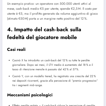
Un esempio pratico: un operatore con 500.000 utenti attivi al
mese, cash‑back medio €5 per utente, spende €2,5 M. Il costo per
utente è €5, ma il profitto generato da volume aggiuntivo di gioco
(stimato €50 M) porta a un margine netto positivo del 12 %.
4. Impatto del cash‑back sulla
fedeltà del giocatore mobile
Casi reali
Casinò X ha introdotto un cash‑back del 12 % su tutte le perdite
giornaliere. Dopo sei mesi, il LTV medio è aumentato del 18 % e il
tasso di ritenzione mensile è passato dal 42 % al 57 %.
Casinò Y, con un modello tiered, ha registrato una crescita del 22 %
nei depositi ricorrenti, grazie alla percezione di “premio progressivo”
tra i segmenti mid‑range.
Meccanismi psicologici
Effetto perdita evitata – il cash‑back riduce la percezione di perdita,