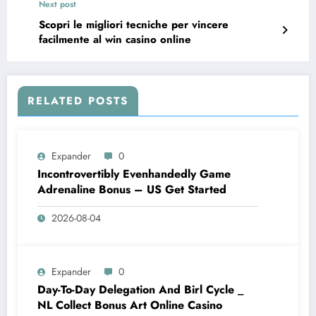
Next post
Scopri le migliori tecniche per vincere
facilmente al win casino online
RELATED POSTS
Expander
0
Incontrovertibly Evenhandedly Game
Adrenaline Bonus – US Get Started
2026-08-04
Expander
0
Day-To-Day Delegation And Birl Cycle _
NL Collect Bonus Art Online Casino