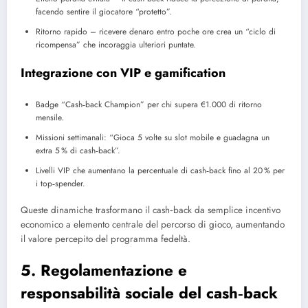
facendo sentire il giocatore “protetto”.
Ritorno rapido – ricevere denaro entro poche ore crea un “ciclo di
ricompensa” che incoraggia ulteriori puntate.
Integrazione con VIP e gamification
Badge “Cash‑back Champion” per chi supera €1.000 di ritorno
mensile.
Missioni settimanali: “Gioca 5 volte su slot mobile e guadagna un
extra 5 % di cash‑back”.
Livelli VIP che aumentano la percentuale di cash‑back fino al 20 % per
i top‑spender.
Queste dinamiche trasformano il cash‑back da semplice incentivo
economico a elemento centrale del percorso di gioco, aumentando
il valore percepito del programma fedeltà.
5. Regolamentazione e
responsabilità sociale del cash‑back