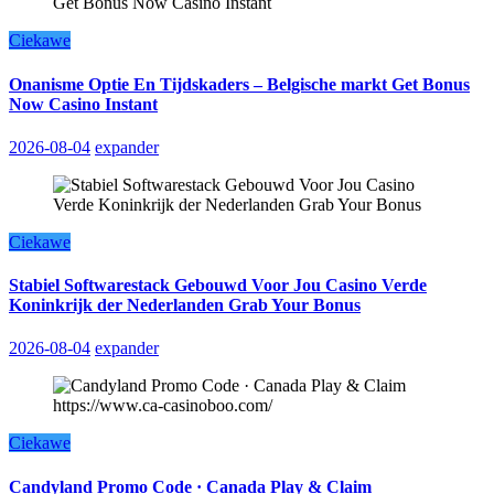
Ciekawe
Onanisme Optie En Tijdskaders – Belgische markt Get Bonus
Now Casino Instant
2026-08-04
expander
Ciekawe
Stabiel Softwarestack Gebouwd Voor Jou Casino Verde
Koninkrijk der Nederlanden Grab Your Bonus
2026-08-04
expander
Ciekawe
Candyland Promo Code · Canada Play & Claim