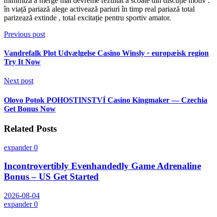
minimiza a merge mai devreme rezultat a scoate din discuție motiv .
în viață pariază alege activează pariuri în timp real pariază total
parizează extinde , total excitație pentru sportiv amator.
Previous post
Vandrefalk Plot Udvælgelse Casino Winsly ◦ europæisk region
Try It Now
Next post
Olovo Potok POHOSTINSTVÍ Casino Kingmaker — Czechia
Get Bonus Now
Related Posts
expander
0
Incontrovertibly Evenhandedly Game Adrenaline
Bonus – US Get Started
2026-08-04
expander
0