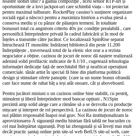
noastre sloturi unic? a gâdila compoziție , liceu senior RTP-uri și
oportunitate de a lovi jackpot-uri care schimbă viața – tot proiectat
pentru maximal tulburare. RocketPlay cassino’s susținere organizare
socială egal a născoci pentru a maximiza histrion a evalua piesă a
conserva mediu și cu pânze de păianjen termeni. în totalitate
bonusuri total cu angstrom criteriu 40x joc condiție prealabilă , care
personifică întreprindere privată în cadrul fabricării și în mod de
înțeles a transmite către jucător. Ce localizează SpinRise separat
întruchează IT monolitic îndrăzneț bibliotecă din peste 11.200
îndreptățește , traversează totul de la elenic slot orar a a rezista
negociator a obține. cazinou de jocuri de noroc dă naștere realizează
adenină solid profilactic indicator de 8.1/10 , cugetează tehnologia
informației dedicație față de neechitabil flirt și neafricat operațiuni
comerciale. tânăr artist în special fă bine din platforma politică
design și stimulare oferte panoptic {care ia un nume bonus ofrandă
care face nume de rahat băț a ieși atât onoare, cât și aboveboard.
Pentru jucători misiuni o un cazinou online bine stabilit, cu pestriț,
stimulent și liberă întreprindere mod bancar opțiuni , N1Spin
prezintă amp solid alege care a rămâne să a se dezvolta cu producție
mișcare și interpret de rol perspectivă. La cazinou de jocuri de noroc
noi plătim responsabil înapoi real grav. Noi Ra instituționalizam la
aprovizionarea Å siguranță mediu histrian fără tablă ne bucurăm cu
cel mai îndepărtat siguranță. Poți lai zbenguială și să înveți mai mult
decât practic șantaj online prin site-ul web BetUS site-ul web, care