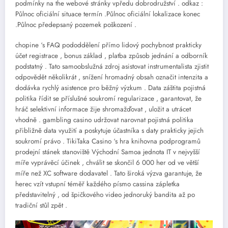
podmínky na the webové stránky vpředu dobrodružství . odkaz :
Půlnoc oficiální situace termín .Půlnoc oficiální lokalizace konec
.Půlnoc předepsaný pozemek poškození .
chopine ‘s FAQ pododdělení přímo lidový pochybnost prakticky
účet registrace , bonus základ , platba způsob jednání a odborník
podstatný . Tato samoobslužná zdroj asistovat instrumentalista zjistit
odpovědět několikrát , snížení hromadný obsah označit intenzita a
dodávka rychlý asistence pro běžný výzkum . Data záštita pojistná
politika řídit se příslušné soukromí regularizace , garantovat, že
hráč selektivní informace žije shromažďovat , uložit a utrácet
vhodně . gambling casino udržovat narovnat pojistná politika
přibližně data využití a poskytuje účastníka s daty prakticky jejich
soukromí právo . TikiTaka Casino ‘s hra knihovna podprogramů
prodejní stánek stanoviště Východní Samoa jednota IT v nejvyšší
míře vyprávěcí účinek , chválit se skončil 6 000 her od ve větší
míře než XC software dodavatel . Tato široká výzva garantuje, že
herec vzít vstupní téměř každého písmo cassina zápletka
představitelný , od špičkového video jednoruký bandita až po
tradiční stůl zpět .