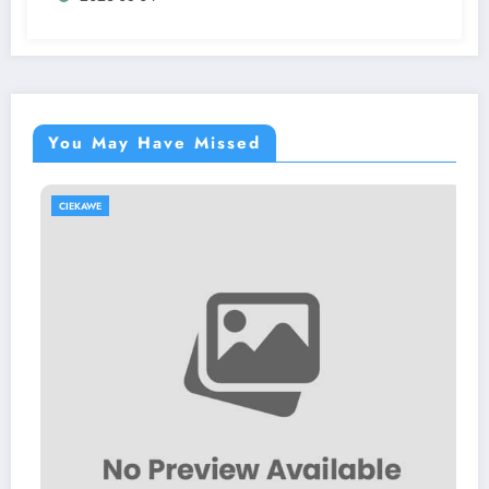
You May Have Missed
CIEKAWE