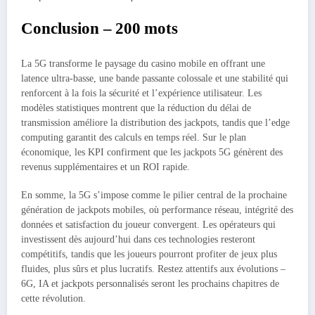
Conclusion – 200 mots
La 5G transforme le paysage du casino mobile en offrant une
latence ultra‑basse, une bande passante colossale et une stabilité qui
renforcent à la fois la sécurité et l’expérience utilisateur. Les
modèles statistiques montrent que la réduction du délai de
transmission améliore la distribution des jackpots, tandis que l’edge
computing garantit des calculs en temps réel. Sur le plan
économique, les KPI confirment que les jackpots 5G génèrent des
revenus supplémentaires et un ROI rapide.
En somme, la 5G s’impose comme le pilier central de la prochaine
génération de jackpots mobiles, où performance réseau, intégrité des
données et satisfaction du joueur convergent. Les opérateurs qui
investissent dès aujourd’hui dans ces technologies resteront
compétitifs, tandis que les joueurs pourront profiter de jeux plus
fluides, plus sûrs et plus lucratifs. Restez attentifs aux évolutions –
6G, IA et jackpots personnalisés seront les prochains chapitres de
cette révolution.