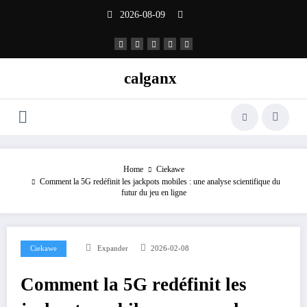
Skip
2026-08-09
to
content
calganx
Home
Ciekawe
Comment la 5G redéfinit les jackpots mobiles : une analyse scientifique du
futur du jeu en ligne
Ciekawe
Expander
2026-02-08
Comment la 5G redéfinit les