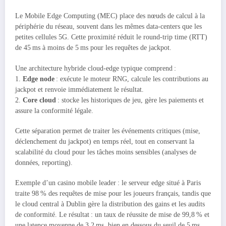
Le Mobile Edge Computing (MEC) place des nœuds de calcul à la
périphérie du réseau, souvent dans les mêmes data‑centers que les
petites cellules 5G. Cette proximité réduit le round‑trip time (RTT)
de 45 ms à moins de 5 ms pour les requêtes de jackpot.
Une architecture hybride cloud‑edge typique comprend :
1.
Edge node
: exécute le moteur RNG, calcule les contributions au
jackpot et renvoie immédiatement le résultat.
2.
Core cloud
: stocke les historiques de jeu, gère les paiements et
assure la conformité légale.
Cette séparation permet de traiter les événements critiques (mise,
déclenchement du jackpot) en temps réel, tout en conservant la
scalabilité du cloud pour les tâches moins sensibles (analyses de
données, reporting).
Exemple d’un casino mobile leader : le serveur edge situé à Paris
traite 98 % des requêtes de mise pour les joueurs français, tandis que
le cloud central à Dublin gère la distribution des gains et les audits
de conformité. Le résultat : un taux de réussite de mise de 99,8 % et
une latence moyenne de 3,2 ms, bien en dessous du seuil de 5 ms