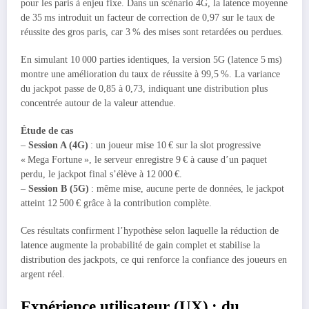
pour les paris à enjeu fixe. Dans un scénario 4G, la latence moyenne
de 35 ms introduit un facteur de correction de 0,97 sur le taux de
réussite des gros paris, car 3 % des mises sont retardées ou perdues.
En simulant 10 000 parties identiques, la version 5G (latence 5 ms)
montre une amélioration du taux de réussite à 99,5 %. La variance
du jackpot passe de 0,85 à 0,73, indiquant une distribution plus
concentrée autour de la valeur attendue.
Étude de cas
–
Session A (4G)
: un joueur mise 10 € sur la slot progressive
« Mega Fortune », le serveur enregistre 9 € à cause d’un paquet
perdu, le jackpot final s’élève à 12 000 €.
–
Session B (5G)
: même mise, aucune perte de données, le jackpot
atteint 12 500 € grâce à la contribution complète.
Ces résultats confirment l’hypothèse selon laquelle la réduction de
latence augmente la probabilité de gain complet et stabilise la
distribution des jackpots, ce qui renforce la confiance des joueurs en
argent réel.
Expérience utilisateur (UX) : du