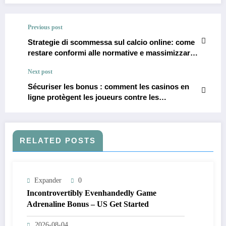
Previous post
Strategie di scommessa sul calcio online: come
restare conformi alle normative e massimizzare i
bonus
Next post
Sécuriser les bonus : comment les casinos en
ligne protègent les joueurs contre les
rétro‑débits tout en offrant des free spins
RELATED POSTS
Expander
0
Incontrovertibly Evenhandedly Game
Adrenaline Bonus – US Get Started
2026-08-04