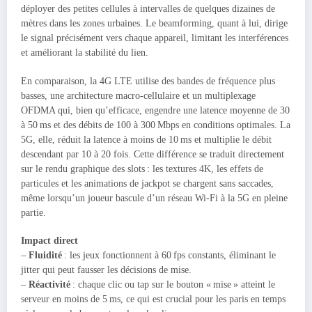
déployer des petites cellules à intervalles de quelques dizaines de
mètres dans les zones urbaines. Le beamforming, quant à lui, dirige
le signal précisément vers chaque appareil, limitant les interférences
et améliorant la stabilité du lien.
En comparaison, la 4G LTE utilise des bandes de fréquence plus
basses, une architecture macro‑cellulaire et un multiplexage
OFDMA qui, bien qu’efficace, engendre une latence moyenne de 30
à 50 ms et des débits de 100 à 300 Mbps en conditions optimales. La
5G, elle, réduit la latence à moins de 10 ms et multiplie le débit
descendant par 10 à 20 fois. Cette différence se traduit directement
sur le rendu graphique des slots : les textures 4K, les effets de
particules et les animations de jackpot se chargent sans saccades,
même lorsqu’un joueur bascule d’un réseau Wi‑Fi à la 5G en pleine
partie.
Impact direct
–
Fluidité
: les jeux fonctionnent à 60 fps constants, éliminant le
jitter qui peut fausser les décisions de mise.
–
Réactivité
: chaque clic ou tap sur le bouton « mise » atteint le
serveur en moins de 5 ms, ce qui est crucial pour les paris en temps