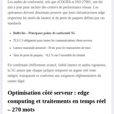
Les audits de conformité, tels que eCOGRA et ISO 27001, ont été
mis à jour pour inclure des critères de performance réseau. Les
opérateurs doivent désormais prouver que leurs infrastructures edge
respectent les seuils de latence et de perte de paquets définis par ces
standards.
Bullet list – Principaux points de conformité 5G
TLS 1.3 obligatoire pour toutes les communications client‑serveur.
Latence maximale autorisée : 10 ms pour les transactions de mise.
Taux de perte de paquets : <0,1 % sur l’ensemble du chemin.
En combinant chiffrement avancé, faible latence et audits rigoureux,
la 5G assure que chaque jackpot remporté en argent réel reste
intègre, transparent et conforme aux exigences réglementaires du
casino légal.
Optimisation côté serveur : edge
computing et traitements en temps réel
– 270 mots