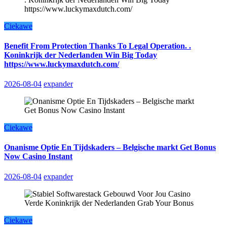
Ciekawe
Benefit From Protection Thanks To Legal Operation. .
Koninkrijk der Nederlanden Win Big Today
https://www.luckymaxdutch.com/
2026-08-04
expander
Ciekawe
Onanisme Optie En Tijdskaders – Belgische markt Get Bonus
Now Casino Instant
2026-08-04
expander
Ciekawe