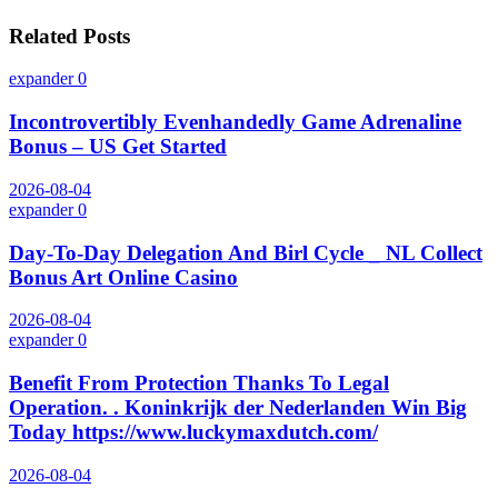
Related Posts
expander
0
Incontrovertibly Evenhandedly Game Adrenaline
Bonus – US Get Started
2026-08-04
expander
0
Day-To-Day Delegation And Birl Cycle _ NL Collect
Bonus Art Online Casino
2026-08-04
expander
0
Benefit From Protection Thanks To Legal
Operation. . Koninkrijk der Nederlanden Win Big
Today https://www.luckymaxdutch.com/
2026-08-04