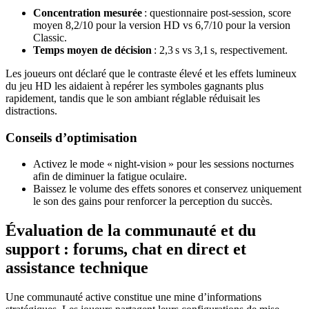
Concentration mesurée
: questionnaire post‑session, score
moyen 8,2/10 pour la version HD vs 6,7/10 pour la version
Classic.
Temps moyen de décision
: 2,3 s vs 3,1 s, respectivement.
Les joueurs ont déclaré que le contraste élevé et les effets lumineux
du jeu HD les aidaient à repérer les symboles gagnants plus
rapidement, tandis que le son ambiant réglable réduisait les
distractions.
Conseils d’optimisation
Activez le mode « night‑vision » pour les sessions nocturnes
afin de diminuer la fatigue oculaire.
Baissez le volume des effets sonores et conservez uniquement
le son des gains pour renforcer la perception du succès.
Évaluation de la communauté et du
support : forums, chat en direct et
assistance technique
Une communauté active constitue une mine d’informations