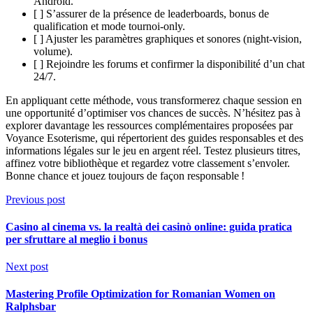
Android.
[ ] S’assurer de la présence de leaderboards, bonus de
qualification et mode tournoi‑only.
[ ] Ajuster les paramètres graphiques et sonores (night‑vision,
volume).
[ ] Rejoindre les forums et confirmer la disponibilité d’un chat
24/7.
En appliquant cette méthode, vous transformerez chaque session en
une opportunité d’optimiser vos chances de succès. N’hésitez pas à
explorer davantage les ressources complémentaires proposées par
Voyance Esoterisme, qui répertorient des guides responsables et des
informations légales sur le jeu en argent réel. Testez plusieurs titres,
affinez votre bibliothèque et regardez votre classement s’envoler.
Bonne chance et jouez toujours de façon responsable !
Previous post
Casino al cinema vs. la realtà dei casinò online: guida pratica
per sfruttare al meglio i bonus
Next post
Mastering Profile Optimization for Romanian Women on
Ralphsbar