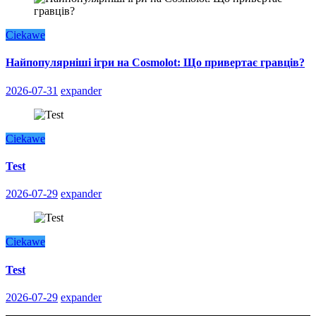
Ciekawe
Найпопулярніші ігри на Cosmolot: Що привертає гравців?
2026-07-31
expander
Ciekawe
Test
2026-07-29
expander
Ciekawe
Test
2026-07-29
expander