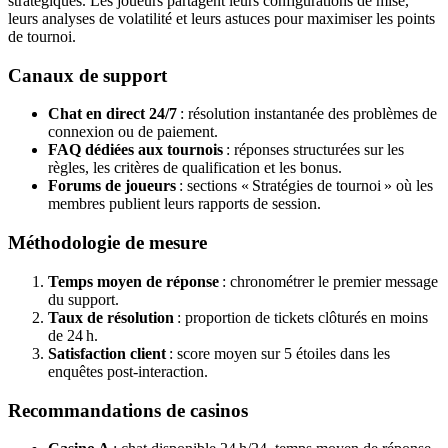
stratégiques. Les joueurs partagent leurs configurations de mise,
leurs analyses de volatilité et leurs astuces pour maximiser les points
de tournoi.
Canaux de support
Chat en direct 24/7
: résolution instantanée des problèmes de
connexion ou de paiement.
FAQ dédiées aux tournois
: réponses structurées sur les
règles, les critères de qualification et les bonus.
Forums de joueurs
: sections « Stratégies de tournoi » où les
membres publient leurs rapports de session.
Méthodologie de mesure
Temps moyen de réponse
: chronométrer le premier message
du support.
Taux de résolution
: proportion de tickets clôturés en moins
de 24 h.
Satisfaction client
: score moyen sur 5 étoiles dans les
enquêtes post‑interaction.
Recommandations de casinos