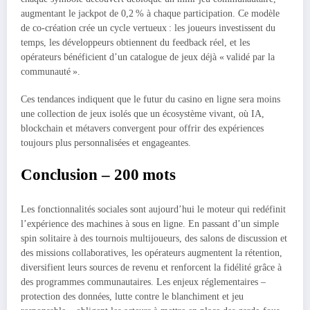
augmentant le jackpot de 0,2 % à chaque participation. Ce modèle
de co‑création crée un cycle vertueux : les joueurs investissent du
temps, les développeurs obtiennent du feedback réel, et les
opérateurs bénéficient d’un catalogue de jeux déjà « validé par la
communauté ».
Ces tendances indiquent que le futur du casino en ligne sera moins
une collection de jeux isolés que un écosystème vivant, où IA,
blockchain et métavers convergent pour offrir des expériences
toujours plus personnalisées et engageantes.
Conclusion – 200 mots
Les fonctionnalités sociales sont aujourd’hui le moteur qui redéfinit
l’expérience des machines à sous en ligne. En passant d’un simple
spin solitaire à des tournois multijoueurs, des salons de discussion et
des missions collaboratives, les opérateurs augmentent la rétention,
diversifient leurs sources de revenu et renforcent la fidélité grâce à
des programmes communautaires. Les enjeux réglementaires –
protection des données, lutte contre le blanchiment et jeu