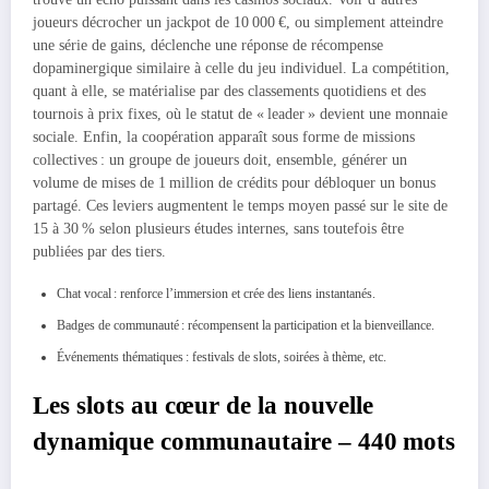
joueurs décrocher un jackpot de 10 000 €, ou simplement atteindre
une série de gains, déclenche une réponse de récompense
dopaminergique similaire à celle du jeu individuel. La compétition,
quant à elle, se matérialise par des classements quotidiens et des
tournois à prix fixes, où le statut de « leader » devient une monnaie
sociale. Enfin, la coopération apparaît sous forme de missions
collectives : un groupe de joueurs doit, ensemble, générer un
volume de mises de 1 million de crédits pour débloquer un bonus
partagé. Ces leviers augmentent le temps moyen passé sur le site de
15 à 30 % selon plusieurs études internes, sans toutefois être
publiées par des tiers.
Chat vocal : renforce l’immersion et crée des liens instantanés.
Badges de communauté : récompensent la participation et la bienveillance.
Événements thématiques : festivals de slots, soirées à thème, etc.
Les slots au cœur de la nouvelle
dynamique communautaire – 440 mots