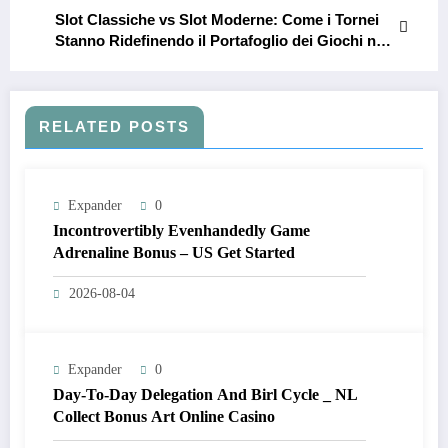
Slot Classiche vs Slot Moderne: Come i Tornei
Stanno Ridefinendo il Portafoglio dei Giochi nei
Casinò Online e Live
RELATED POSTS
Expander
0
Incontrovertibly Evenhandedly Game
Adrenaline Bonus – US Get Started
2026-08-04
Expander
0
Day-To-Day Delegation And Birl Cycle _ NL
Collect Bonus Art Online Casino