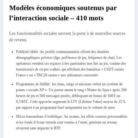
Modèles économiques soutenus par
l’interaction sociale – 410 mots
Les fonctionnalités sociales ouvrent la porte à de nouvelles sources
de revenu.
Publicité ciblée : les profils communautaires offrent des données
démographiques précises (âge, préférence de jeu, fréquence de chat). Les
opérateurs vendent ces espaces à des partenaires non liés au jeu, comme des
fournisseurs de crypto wallets, qui affichent des bannières « USDT casino
France » ou « TRC20 casino » aux utilisateurs concernés.
Programmes de fidélité : les clans, rangs et missions créent un système de
points « sociale‑XP ». Un joueur atteint le rang « Maitre du Spin » après 200
heures de jeu et 500 messages postés, débloquant un bonus de 100 € ou
0,5 BTC. Cette approche augmente le LTV (Lifetime Value) moyen de 25 %
par rapport à un programme basé uniquement sur le volume de mise.
Micro‑transactions d’esthétique : les avatars, les effets sonores personnalisés
et les fonds d’écran virtuels sont vendus à l’unité, générant un revenu
récurrent sans impacter le RTP.