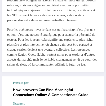
responsable – obligent les acteurs à mettre en place des garde‑fous
robustes, mais ces exigences coexistent avec des opportunités
technologiques majeures. L’intelligence artificielle, le métavers et
les NFT ouvrent la voie à des jeux co‑créés, à des avatars
personnalisés et à des économies virtuelles intégrées.
Pour les opérateurs, investir dans ces outils sociaux n’est plus une
option, c’est une nécessité stratégique pour assurer la pérennité du
secteur. Pour les joueurs, cela signifie une expérience plus riche,
plus sûre et plus interactive, où chaque gain peut être partagé et
chaque session devient une aventure collective. Les ressources
comme Region Ouest Habitat restent utiles pour explorer d’autres
aspects du marché, mais le véritable changement se vit au cœur des
salons de slots, où la communauté redéfinit le futur du jeu.
Previous post
How Introverts Can Find Meaningful
Connections Online: A Compassionate Guide
Next post