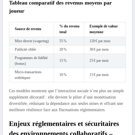
Tableau comparatif des revenus moyens par
joueur
% du revenu
Exemple de valeur
Source de revenu
total
moyenne
Mise directe (wagering)
55 %
120 € par mois
Publicité ciblée
20 %
30 € par mois
Programmes de fidélité
15 %
25 € par mois
(bonus)
Micro‑transactions
10 %
15 € par mois
esthétiques
Ces modèles montrent que l’interaction sociale n’est plus un simple
supplément décoratif : elle devient le pilier d’une monétisation
diversifiée, réduisant la dépendance aux seules mises et offrant une
meilleure résilience face aux fluctuations réglementaires.
Enjeux réglementaires et sécuritaires
des environnements collaboratifs –