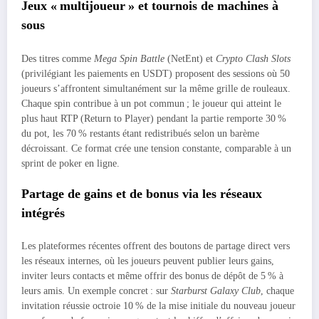
Jeux « multijoueur » et tournois de machines à
sous
Des titres comme
Mega Spin Battle
(NetEnt) et
Crypto Clash Slots
(privilégiant les paiements en USDT) proposent des sessions où 50
joueurs s’affrontent simultanément sur la même grille de rouleaux.
Chaque spin contribue à un pot commun ; le joueur qui atteint le
plus haut RTP (Return to Player) pendant la partie remporte 30 %
du pot, les 70 % restants étant redistribués selon un barème
décroissant. Ce format crée une tension constante, comparable à un
sprint de poker en ligne.
Partage de gains et de bonus via les réseaux
intégrés
Les plateformes récentes offrent des boutons de partage direct vers
les réseaux internes, où les joueurs peuvent publier leurs gains,
inviter leurs contacts et même offrir des bonus de dépôt de 5 % à
leurs amis. Un exemple concret : sur
Starburst Galaxy Club
, chaque
invitation réussie octroie 10 % de la mise initiale du nouveau joueur