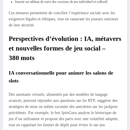
fournir un tableau de suivi des sessions de jeu individuel et collectif.
Ces mesures permettent de concilier l’expérience sociale avec les
exigences légales et éthiques, tout en rassurant les joueurs soucieux
de leur sécurité.
Perspectives d’évolution : IA, métavers
et nouvelles formes de jeu social –
380 mots
IA conversationnelle pour animer les salons de
slots
Des assistants virtuels, alimentés par des modèles de langage
avancés, peuvent répondre aux questions sur les RTP, suggérer des
stratégies de mise ou même raconter des anecdotes sur les jackpots
précédents. Par exemple, le bot
SpinGuru
analyse le historique de
jeu d’un utilisateur et propose des paris avec une volatilité adaptée,
tout en rappelant les limites de dépôt pour éviter le sur‑jeu.