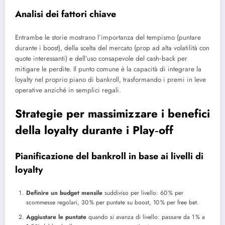
Analisi dei fattori chiave
Entrambe le storie mostrano l’importanza del tempismo (puntare
durante i boost), della scelta del mercato (prop ad alta volatilità con
quote interessanti) e dell’uso consapevole del cash‑back per
mitigare le perdite. Il punto comune è la capacità di integrare la
loyalty nel proprio piano di bankroll, trasformando i premi in leve
operative anziché in semplici regali.
Strategie per massimizzare i benefici
della loyalty durante i Play‑off
Pianificazione del bankroll in base ai livelli di
loyalty
Definire un budget mensile
suddiviso per livello: 60 % per
scommesse regolari, 30 % per puntate su boost, 10 % per free bet.
Aggiustare le puntate
quando si avanza di livello: passare da 1 % a