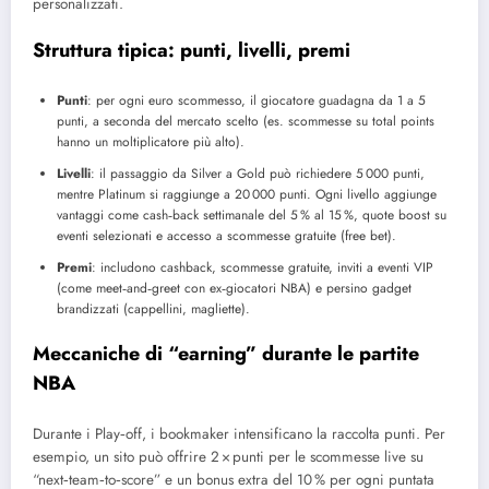
personalizzati.
Struttura tipica: punti, livelli, premi
Punti
: per ogni euro scommesso, il giocatore guadagna da 1 a 5
punti, a seconda del mercato scelto (es. scommesse su total points
hanno un moltiplicatore più alto).
Livelli
: il passaggio da Silver a Gold può richiedere 5 000 punti,
mentre Platinum si raggiunge a 20 000 punti. Ogni livello aggiunge
vantaggi come cash‑back settimanale del 5 % al 15 %, quote boost su
eventi selezionati e accesso a scommesse gratuite (free bet).
Premi
: includono cashback, scommesse gratuite, inviti a eventi VIP
(come meet‑and‑greet con ex‑giocatori NBA) e persino gadget
brandizzati (cappellini, magliette).
Meccaniche di “earning” durante le partite
NBA
Durante i Play‑off, i bookmaker intensificano la raccolta punti. Per
esempio, un sito può offrire 2 × punti per le scommesse live su
“next‑team‑to‑score” e un bonus extra del 10 % per ogni puntata