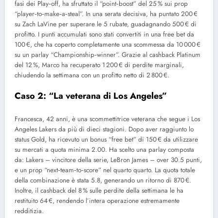
fasi dei Play‑off, ha sfruttato il “point‑boost” del 25 % sui prop
“player‑to‑make‑a‑steal”. In una serata decisiva, ha puntato 200 €
su Zach LaVine per superare le 5 rubate, guadagnando 500 € di
profitto. I punti accumulati sono stati convertiti in una free bet da
100 €, che ha coperto completamente una scommessa da 10 000 €
su un parlay “Championship‑winner”. Grazie al cashback Platinum
del 12 %, Marco ha recuperato 1 200 € di perdite marginali,
chiudendo la settimana con un profitto netto di 2 800 €.
Caso 2: “La veterana di Los Angeles”
Francesca, 42 anni, è una scommettitrice veterana che segue i Los
Angeles Lakers da più di dieci stagioni. Dopo aver raggiunto lo
status Gold, ha ricevuto un bonus “free bet” di 150 € da utilizzare
su mercati a quota minima 2.00. Ha scelto una parlay composta
da: Lakers – vincitore della serie, LeBron James – over 30.5 punti,
e un prop “next‑team‑to‑score” nel quarto quarto. La quota totale
della combinazione è stata 5.8, generando un ritorno di 870 €.
Inoltre, il cashback del 8 % sulle perdite della settimana le ha
restituito 64 €, rendendo l’intera operazione estremamente
redditizia.