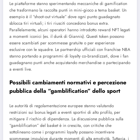
Le piattaforme stanno sperimentando meccaniche di gamification
che trasformano la raccolta punti in mini‑gioco a tema basket. Un
esempio è il “shoot‑out virtuale” dove ogni punto guadagnato
sblocca tiri virtuali; i tiri riusciti concedono bonus extra.
Parallelamente, alcuni operatori hanno introdotto reward NFT legati
a momenti iconici (es. il dunk di Giannis). Questi token possono
essere scambiati per scommesse gratuite o per esperienze
esclusive con le squadre. Le partnership ufficiali con franchise NBA
stanno portando a programmi di loyalty co‑brandizzati, dove i fan
guadagnano punti anche acquistando merchandise o partecipando
a eventi live.
Possibili cambiamenti normativi e percezione
pubblica della “gamblification” dello sport
Le autorità di regolamentazione europee stanno valutando
restrizioni sui bonus legati a eventi sportivi di alto profilo, per
mitigare il rischio di dipendenza. La discussione pubblica sulla
“gamblification” del basket è in crescita, con critiche che
sottolineano come i programmi loyalty possano incentivare
scommesse impulsive durante momenti di alta emotività. Tuttavia, i