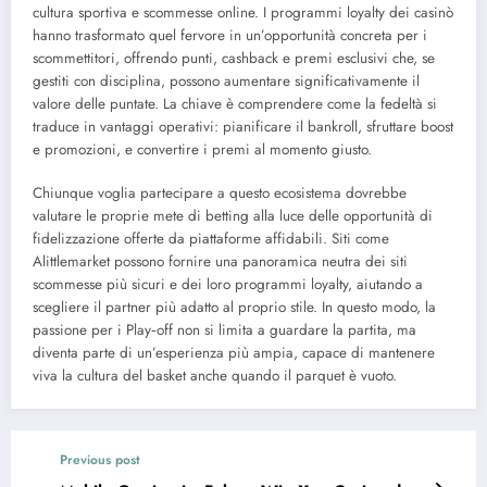
cultura sportiva e scommesse online. I programmi loyalty dei casinò
hanno trasformato quel fervore in un’opportunità concreta per i
scommettitori, offrendo punti, cashback e premi esclusivi che, se
gestiti con disciplina, possono aumentare significativamente il
valore delle puntate. La chiave è comprendere come la fedeltà si
traduce in vantaggi operativi: pianificare il bankroll, sfruttare boost
e promozioni, e convertire i premi al momento giusto.
Chiunque voglia partecipare a questo ecosistema dovrebbe
valutare le proprie mete di betting alla luce delle opportunità di
fidelizzazione offerte da piattaforme affidabili. Siti come
Alittlemarket possono fornire una panoramica neutra dei siti
scommesse più sicuri e dei loro programmi loyalty, aiutando a
scegliere il partner più adatto al proprio stile. In questo modo, la
passione per i Play‑off non si limita a guardare la partita, ma
diventa parte di un’esperienza più ampia, capace di mantenere
viva la cultura del basket anche quando il parquet è vuoto.
Previous post