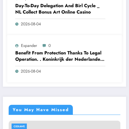
Day-To-Day Delegation And Birl Cycle _
NL Collect Bonus Art Online Casino
2026-08-04
Expander
0
Benefit From Protection Thanks To Legal
Operation. . Koninkrijk der Nederlanden
Win Big Today
2026-08-04
https://www.luckymaxdutch.com/
You May Have Missed
CIEKAWE