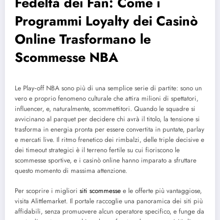
Fedeltà dei Fan: Come i
Programmi Loyalty dei Casinò
Online Trasformano le
Scommesse NBA
Le Play‑off NBA sono più di una semplice serie di partite: sono un
vero e proprio fenomeno culturale che attira milioni di spettatori,
influencer, e, naturalmente, scommettitori. Quando le squadre si
avvicinano al parquet per decidere chi avrà il titolo, la tensione si
trasforma in energia pronta per essere convertita in puntate, parlay
e mercati live. Il ritmo frenetico dei rimbalzi, delle triple decisive e
dei timeout strategici è il terreno fertile su cui fioriscono le
scommesse sportive, e i casinò online hanno imparato a sfruttare
questo momento di massima attenzione.
Per scoprire i migliori
siti scommesse
e le offerte più vantaggiose,
visita Alittlemarket. Il portale raccoglie una panoramica dei siti più
affidabili, senza promuovere alcun operatore specifico, e funge da