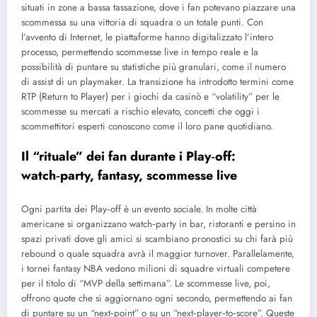
situati in zone a bassa tassazione, dove i fan potevano piazzare una
scommessa su una vittoria di squadra o un totale punti. Con
l’avvento di Internet, le piattaforme hanno digitalizzato l’intero
processo, permettendo scommesse live in tempo reale e la
possibilità di puntare su statistiche più granulari, come il numero
di assist di un playmaker. La transizione ha introdotto termini come
RTP (Return to Player) per i giochi da casinò e “volatility” per le
scommesse su mercati a rischio elevato, concetti che oggi i
scommettitori esperti conoscono come il loro pane quotidiano.
Il “rituale” dei fan durante i Play‑off:
watch‑party, fantasy, scommesse live
Ogni partita dei Play‑off è un evento sociale. In molte città
americane si organizzano watch‑party in bar, ristoranti e persino in
spazi privati dove gli amici si scambiano pronostici su chi farà più
rebound o quale squadra avrà il maggior turnover. Parallelamente,
i tornei fantasy NBA vedono milioni di squadre virtuali competere
per il titolo di “MVP della settimana”. Le scommesse live, poi,
offrono quote che si aggiornano ogni secondo, permettendo ai fan
di puntare su un “next‑point” o su un “next‑player‑to‑score”. Queste