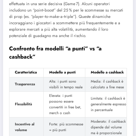
effettuata in una serie decisiva (Game 7). Alcuni operatori
includono un “point‑boost” del 25 % per le scommesse su mercati
di prop (es. “player‑to‑make‑a‑triple”). Queste dinamiche
incoraggiano i giocatori a scommettere più frequentemente e a
esplorare mercati a più alta volatilità, aumentando il loro
potenziale di guadagno ma anche il rischio.
Confronto fra modelli “a punti” vs “a
cashback”
Caratteristica
Modello a punti
Modello a cashback
Alta: i punti sono
Media: il cashback è
Trasparenza
visibili in tempo reale
calcolato a fine mese
Elevata: i punti
Limitata: il cashback è
possono essere
Flessibilità
generalmente espresso
convertiti in free bet,
in percentuale
merch o cash
Moderato: il cashback
Incentivo al
Forte: più scommesse
dipende dal volume
volume
= più punti
ma è proporzionale