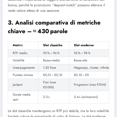
bonus, perché le promozioni “deposit‑match” possono alterare il
reale valore atteso di una sessione.
3. Analisi comparativa di metriche
chiave – ≈ 430 parole
Metri c
Slot classiche
Slot moderne
RTP medio
95 % – 96 %
96 % – 98 %
Volatilità
Bassa‑media
Bassa‑alta
Linee pagamento
1‑20 fisse
Megaways, cluster, infinite
Puntata minima
€0,01 – €0,10
€0,10 – €5
Fissi (max
Jackpot
Progressivi (max €10 M)
€5 000)
Durata media
2‑3 s
2‑4 s (animazioni)
spin
Le slot classiche mantengono un RTP più stabile, ma la loro volatilità
limitata riduce le opportunità di colpi di fortuna. Le slot moderne,