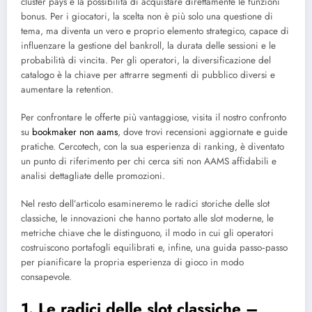
cluster pays e la possibilità di acquistare direttamente le funzioni
bonus. Per i giocatori, la scelta non è più solo una questione di
tema, ma diventa un vero e proprio elemento strategico, capace di
influenzare la gestione del bankroll, la durata delle sessioni e le
probabilità di vincita. Per gli operatori, la diversificazione del
catalogo è la chiave per attrarre segmenti di pubblico diversi e
aumentare la retention.
Per confrontare le offerte più vantaggiose, visita il nostro confronto
su
bookmaker non aams
, dove trovi recensioni aggiornate e guide
pratiche. Cercotech, con la sua esperienza di ranking, è diventato
un punto di riferimento per chi cerca siti non AAMS affidabili e
analisi dettagliate delle promozioni.
Nel resto dell’articolo esamineremo le radici storiche delle slot
classiche, le innovazioni che hanno portato alle slot moderne, le
metriche chiave che le distinguono, il modo in cui gli operatori
costruiscono portafogli equilibrati e, infine, una guida passo‑passo
per pianificare la propria esperienza di gioco in modo
consapevole.
1. Le radici delle slot classiche –