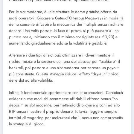
Per le slot moderne, è utile sfruttare le demo gratuite offerte da
molti operatori. Giocare a Gates of Olympus Megaways in modalità
demo consente di capire la meccanica dei multipli senza rischiare
denaro. Una volta passata la fase di prova, si può passare a una
puntata reale, iniziando con il minimo consigliato (es. €0,20) e
aumentando gradualmente solo se la volatilità è gestibile.
Alternare i due tipi di slot può ottimizzare il divertimento e il
rischio: iniziare la sessione con una slot classica per “scaldare” il
bankroll, poi passare a una slot moderna per cercare un payout
più consistente. Questa strategia riduce l’effetto “dry‑run” tipico
delle slot ad alta volatilità.
Infine, è fondamentale sperimentare con le promozioni. Cercotech
evidenzia che molti siti scommesse affidabili offrono bonus “no
deposit” su slot moderne, permettendo di provare giochi ad alto
RTP senza investire il proprio denaro. Tuttavia, leggere sempre i
termini di wagering per assicurarsi che il bonus non comprometta
la strategia di gioco.