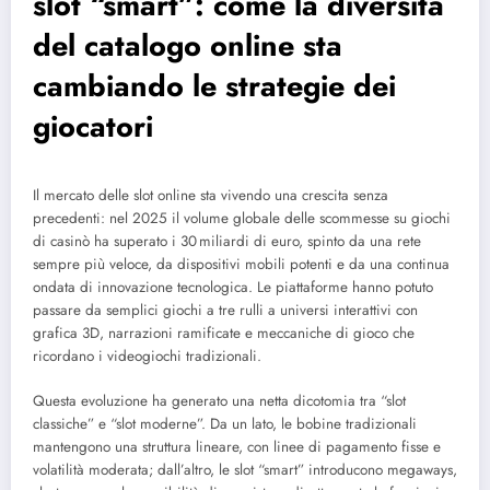
slot “smart”: come la diversità
del catalogo online sta
cambiando le strategie dei
giocatori
Il mercato delle slot online sta vivendo una crescita senza
precedenti: nel 2025 il volume globale delle scommesse su giochi
di casinò ha superato i 30 miliardi di euro, spinto da una rete
sempre più veloce, da dispositivi mobili potenti e da una continua
ondata di innovazione tecnologica. Le piattaforme hanno potuto
passare da semplici giochi a tre rulli a universi interattivi con
grafica 3D, narrazioni ramificate e meccaniche di gioco che
ricordano i videogiochi tradizionali.
Questa evoluzione ha generato una netta dicotomia tra “slot
classiche” e “slot moderne”. Da un lato, le bobine tradizionali
mantengono una struttura lineare, con linee di pagamento fisse e
volatilità moderata; dall’altro, le slot “smart” introducono megaways,