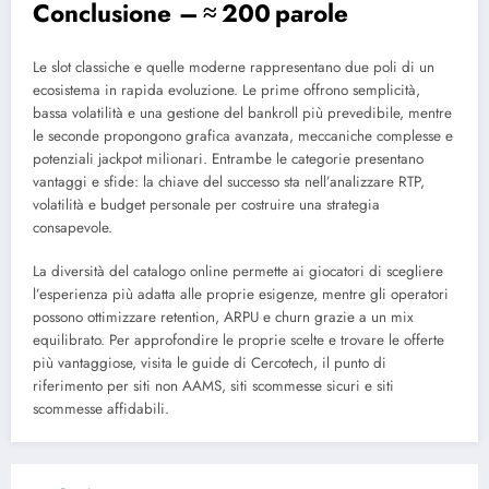
Conclusione – ≈ 200 parole
Le slot classiche e quelle moderne rappresentano due poli di un
ecosistema in rapida evoluzione. Le prime offrono semplicità,
bassa volatilità e una gestione del bankroll più prevedibile, mentre
le seconde propongono grafica avanzata, meccaniche complesse e
potenziali jackpot milionari. Entrambe le categorie presentano
vantaggi e sfide: la chiave del successo sta nell’analizzare RTP,
volatilità e budget personale per costruire una strategia
consapevole.
La diversità del catalogo online permette ai giocatori di scegliere
l’esperienza più adatta alle proprie esigenze, mentre gli operatori
possono ottimizzare retention, ARPU e churn grazie a un mix
equilibrato. Per approfondire le proprie scelte e trovare le offerte
più vantaggiose, visita le guide di Cercotech, il punto di
riferimento per siti non AAMS, siti scommesse sicuri e siti
scommesse affidabili.