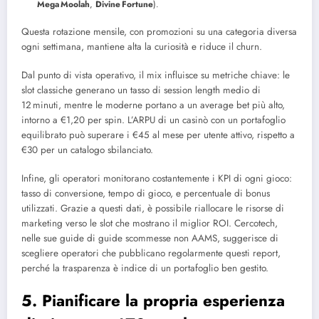
Mega Moolah
,
Divine Fortune
).
Questa rotazione mensile, con promozioni su una categoria diversa
ogni settimana, mantiene alta la curiosità e riduce il churn.
Dal punto di vista operativo, il mix influisce su metriche chiave: le
slot classiche generano un tasso di session length medio di
12 minuti, mentre le moderne portano a un average bet più alto,
intorno a €1,20 per spin. L’ARPU di un casinò con un portafoglio
equilibrato può superare i €45 al mese per utente attivo, rispetto a
€30 per un catalogo sbilanciato.
Infine, gli operatori monitorano costantemente i KPI di ogni gioco:
tasso di conversione, tempo di gioco, e percentuale di bonus
utilizzati. Grazie a questi dati, è possibile riallocare le risorse di
marketing verso le slot che mostrano il miglior ROI. Cercotech,
nelle sue guide di guide scommesse non AAMS, suggerisce di
scegliere operatori che pubblicano regolarmente questi report,
perché la trasparenza è indice di un portafoglio ben gestito.
5. Pianificare la propria esperienza