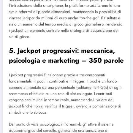
l’introduzione dello smartphone, le piattaforme adattarono le loro
slot a schermi di piccole dimensioni, mantenendo la possibilità di
vincere jackpot da milioni di euro anche “on‑the‑go”. Il risultato è
stato un aumento del tempo medio di gioco giornaliero, rendendo
i jackpot un elemento centrale nella strategia di acquisizione dei
siti di gioco.
5. Jackpot progressivi: meccanica,
psicologia e marketing – 350 parole
I jackpot progressivi funzionano grazie a tre componenti
fondamentali: il pool, i contributi e il trigger. Il pool è un fondo
comune alimentato da una percentuale (solitamente 1‑5 %) di ogni
scommessa effettuata su una rete di slot collegate. I contributi
vengono accumulati in tempo reale, aumentando il valore del
jackpot finché non si verifica il trigger, ovvero la combinazione di
simboli che lo sblocca.
Dal punto di vista psicologico, il “dream‑big” attiva il sistema
dopaminergico del cervello, generando una sensazione di