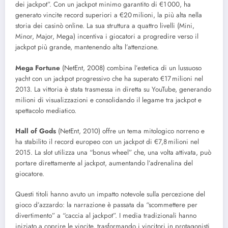
dei jackpot”. Con un jackpot minimo garantito di €1 000, ha
generato vincite record superiori a €20 milioni, la più alta nella
storia dei casinò online. La sua struttura a quattro livelli (Mini,
Minor, Major, Mega) incentiva i giocatori a progredire verso il
jackpot più grande, mantenendo alta l’attenzione.
Mega Fortune
(NetEnt, 2008) combina l’estetica di un lussuoso
yacht con un jackpot progressivo che ha superato €17 milioni nel
2013. La vittoria è stata trasmessa in diretta su YouTube, generando
milioni di visualizzazioni e consolidando il legame tra jackpot e
spettacolo mediatico.
Hall of Gods
(NetEnt, 2010) offre un tema mitologico norreno e
ha stabilito il record europeo con un jackpot di €7,8 milioni nel
2015. La slot utilizza una “bonus wheel” che, una volta attivata, può
portare direttamente al jackpot, aumentando l’adrenalina del
giocatore.
Questi titoli hanno avuto un impatto notevole sulla percezione del
gioco d’azzardo: la narrazione è passata da “scommettere per
divertimento” a “caccia al jackpot”. I media tradizionali hanno
iniziato a coprire le vincite, trasformando i vincitori in protagonisti