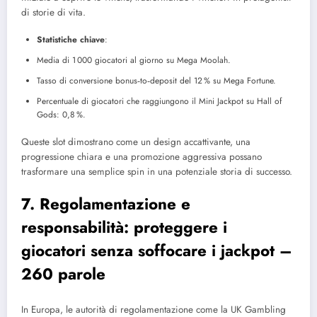
di storie di vita.
Statistiche chiave
:
Media di 1 000 giocatori al giorno su Mega Moolah.
Tasso di conversione bonus‑to‑deposit del 12 % su Mega Fortune.
Percentuale di giocatori che raggiungono il Mini Jackpot su Hall of
Gods: 0,8 %.
Queste slot dimostrano come un design accattivante, una
progressione chiara e una promozione aggressiva possano
trasformare una semplice spin in una potenziale storia di successo.
7. Regolamentazione e
responsabilità: proteggere i
giocatori senza soffocare i jackpot –
260 parole
In Europa, le autorità di regolamentazione come la UK Gambling