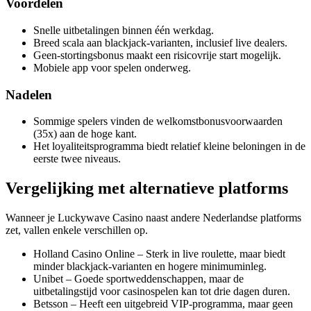
Voordelen
Snelle uitbetalingen binnen één werkdag.
Breed scala aan blackjack‑varianten, inclusief live dealers.
Geen‑stortingsbonus maakt een risicovrije start mogelijk.
Mobiele app voor spelen onderweg.
Nadelen
Sommige spelers vinden de welkomstbonusvoorwaarden
(35x) aan de hoge kant.
Het loyaliteitsprogramma biedt relatief kleine beloningen in de
eerste twee niveaus.
Vergelijking met alternatieve platforms
Wanneer je Luckywave Casino naast andere Nederlandse platforms
zet, vallen enkele verschillen op.
Holland Casino Online – Sterk in live roulette, maar biedt
minder blackjack‑varianten en hogere minimuminleg.
Unibet – Goede sportweddenschappen, maar de
uitbetalingstijd voor casinospelen kan tot drie dagen duren.
Betsson – Heeft een uitgebreid VIP‑programma, maar geen