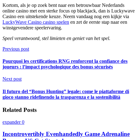
Kortom, als je op zoek bent naar een betrouwbaar Nederlands
online casino met een sterke focus op blackjack, dan is Luckywave
Casino een uitstekende keuze. Neem vandaag nog een kijkje via
LuckyWave Casino casino spelen
en zet de eerste stap naar een
winstgevendere speelervaring.
Speel verantwoord, stel limieten en geniet van het spel.
Previous post
Pourquoi les certifications RNG renforcent la confiance des
joueurs : l’impact psychologique des bonus sécurisés
Next post
Il futuro del “Bonus Hunting” legale: come le piattaforme di
gioco stanno ridefinendo la trasparenza e la sostenibilità
Related Posts
expander
0
Incontrovertibly Evenhandedly Game Adrenaline