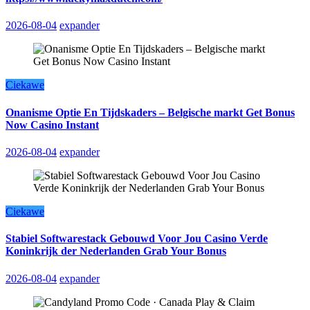
2026-08-04
expander
Ciekawe
Onanisme Optie En Tijdskaders – Belgische markt Get Bonus
Now Casino Instant
2026-08-04
expander
Ciekawe
Stabiel Softwarestack Gebouwd Voor Jou Casino Verde
Koninkrijk der Nederlanden Grab Your Bonus
2026-08-04
expander