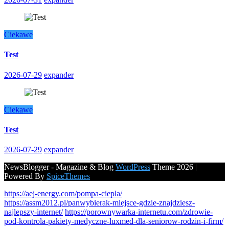
Ciekawe
Test
2026-07-29
expander
Ciekawe
Test
2026-07-29
expander
NewsBlogger - Magazine & Blog
WordPress
Theme 2026 |
Powered By
SpiceThemes
https://aej-energy.com/pompa-ciepla/
https://assm2012.pl/panwybierak-miejsce-gdzie-znajdziesz-
najlepszy-internet/
https://porownywarka-internetu.com/zdrowie-
pod-kontrola-pakiety-medyczne-luxmed-dla-seniorow-rodzin-i-firm/