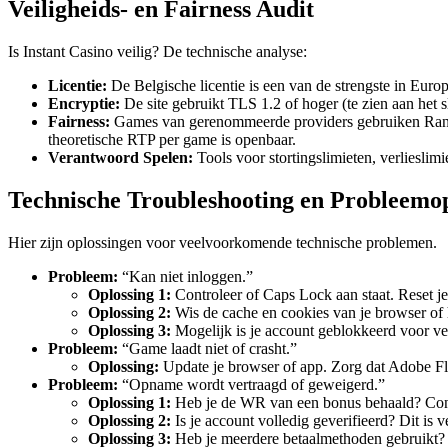
Veiligheids- en Fairness Audit
Is Instant Casino veilig? De technische analyse:
Licentie:
De Belgische licentie is een van de strengste in Europa
Encryptie:
De site gebruikt TLS 1.2 of hoger (te zien aan het sl
Fairness:
Games van gerenommeerde providers gebruiken Rand
theoretische RTP per game is openbaar.
Verantwoord Spelen:
Tools voor stortingslimieten, verlieslimi
Technische Troubleshooting en Probleemop
Hier zijn oplossingen voor veelvoorkomende technische problemen.
Probleem:
“Kan niet inloggen.”
Oplossing 1:
Controleer of Caps Lock aan staat. Reset 
Oplossing 2:
Wis de cache en cookies van je browser of he
Oplossing 3:
Mogelijk is je account geblokkeerd voor ver
Probleem:
“Game laadt niet of crasht.”
Oplossing:
Update je browser of app. Zorg dat Adobe F
Probleem:
“Opname wordt vertraagd of geweigerd.”
Oplossing 1:
Heb je de WR van een bonus behaald? Con
Oplossing 2:
Is je account volledig geverifieerd? Dit is 
Oplossing 3:
Heb je meerdere betaalmethoden gebruikt? 