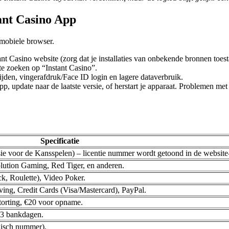
ant Casino App
 mobiele browser.
Casino website (zorg dat je installaties van onbekende bronnen toestaa
e zoeken op “Instant Casino”.
jden, vingerafdruk/Face ID login en lagere dataverbruik.
app, update naar de laatste versie, of herstart je apparaat. Problemen 
Specificatie
 voor de Kansspelen) – licentie nummer wordt getoond in de website-
lution Gaming, Red Tiger, en anderen.
ck, Roulette), Video Poker.
ing, Credit Cards (Visa/Mastercard), PayPal.
storting, €20 voor opname.
-3 bankdagen.
gisch nummer).