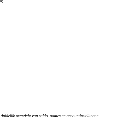
ig.
 duidelijk overzicht van saldo, games en accountinstellingen.