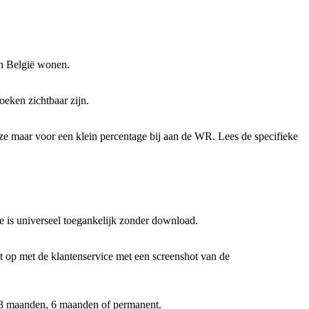
in België wonen.
oeken zichtbaar zijn.
n ze maar voor een klein percentage bij aan de WR. Lees de specifieke
e is universeel toegankelijk zonder download.
ct op met de klantenservice met een screenshot van de
d, 3 maanden, 6 maanden of permanent.