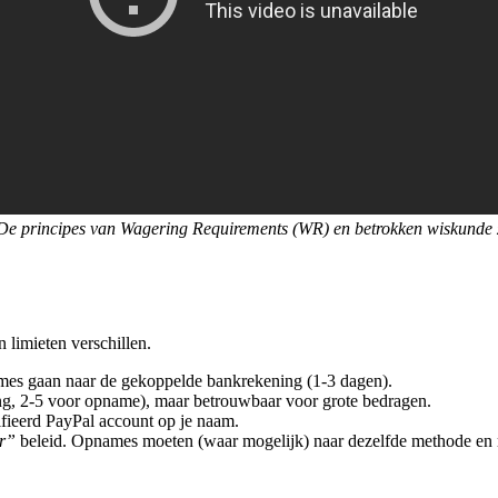
e principes van Wagering Requirements (WR) en betrokken wiskunde zi
 limieten verschillen.
ames gaan naar de gekoppelde bankrekening (1-3 dagen).
ng, 2-5 voor opname), maar betrouwbaar voor grote bedragen.
ifieerd PayPal account op je naam.
er”
beleid. Opnames moeten (waar mogelijk) naar dezelfde methode en rek