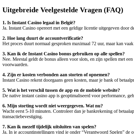
Uitgebreide Veelgestelde Vragen (FAQ)
1. Is Instant Casino legaal in België?
Ja. Instant Casino opereert met een geldige licentie uitgegeven door
2. Hoe lang duurt de accountverificatie?
Het proces duurt normaal gesproken maximaal 72 uur, maar kan vaak sn
3. Kan ik de Instant Casino bonus gebruiken op alle spellen?
Nee. Meestal geldt de bonus alleen voor slots, en zijn spellen met een
voorwaarden.
4. Zijn er kosten verbonden aan storten of opnemen?
Instant Casino rekent doorgaans geen kosten, maar je bank of betaalpro
5. Wat is het verschil tussen de app en de mobiele website?
De native instant casino app is geoptimaliseerd voor performance, ge
6. Mijn storting wordt niet weergegeven. Wat nu?
Wacht eerst 5-10 minuten. Controleer dan je bankrekening of betaalapp
transactiebevestiging.
7. Kan ik mezelf tijdelijk uitsluiten van spelen?
Ja. In je accountinstellingen vind je onder “Verantwoord Spelen” de 