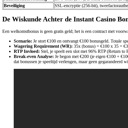
Beveiliging
SSL-encryptie (256-bit), tweefactorauthen
De Wiskunde Achter de Instant Casino Bon
Een welkomstbonus is geen gratis geld; het is een contract met vo
Scenario:
Je stort €100 en ontvangt €100 bonusgeld. Totale spe
Wagering Requirement (WR):
35x (bonus) = €100 x 35 = €3.
RTP Invloed:
Stel, je speelt een slot met 96% RTP (Return to 
Break-even Analyse:
Je begon met €200 (je eigen €100 + €100 
dat bonussen je speeltijd verlengen, maar geen gegarandeerd w