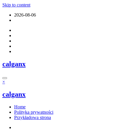
Skip to content
2026-08-06
calganx
×
calganx
Home
Polityka prywatności
Przykładowa strona