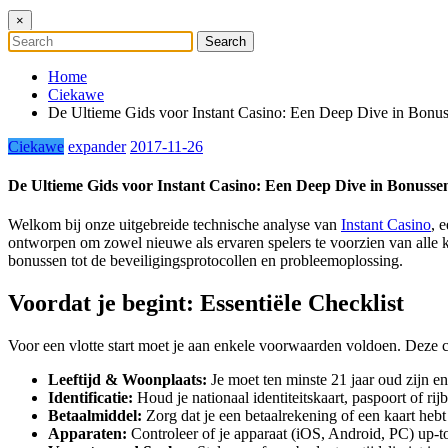
×
Home
Ciekawe
De Ultieme Gids voor Instant Casino: Een Deep Dive in Bonuss
Ciekawe
expander
2017-11-26
De Ultieme Gids voor Instant Casino: Een Deep Dive in Bonussen,
Welkom bij onze uitgebreide technische analyse van
Instant Casino
, 
ontworpen om zowel nieuwe als ervaren spelers te voorzien van alle k
bonussen tot de beveiligingsprotocollen en probleemoplossing.
Voordat je begint: Essentiële Checklist
Voor een vlotte start moet je aan enkele voorwaarden voldoen. Deze c
Leeftijd & Woonplaats:
Je moet ten minste 21 jaar oud zijn e
Identificatie:
Houd je nationaal identiteitskaart, paspoort of rijb
Betaalmiddel:
Zorg dat je een betaalrekening of een kaart hebt
Apparaten:
Controleer of je apparaat (iOS, Android, PC) up-to-