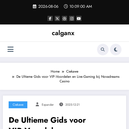
Skip
2026-08-06
10:09:00 AM
to
content
calganx
Home
Ciekawe
De Ultieme Gids voor VIP‑Voordelen en Live‑Gaming bij Novadreams
Casino
Ciekawe
Expander
2025-12-21
De Ultieme Gids voor