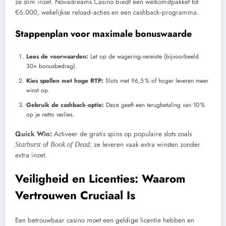
ze slim inzet. Novadreams Casino biedt een welkomstpakket tot
€6.000, wekelijkse reload‑acties en een cashback‑programma.
Stappenplan voor maximale bonuswaarde
Lees de voorwaarden:
Let op de wagering‑vereiste (bijvoorbeeld
30× bonusbedrag).
Kies spellen met hoge RTP:
Slots met 96,5 % of hoger leveren meer
winst op.
Gebruik de cashback‑optie:
Deze geeft een terugbetaling van 10 %
op je netto verlies.
Quick Win:
Activeer de gratis spins op populaire slots zoals
of
; ze leveren vaak extra winsten zonder
Starburst
Book of Dead
extra inzet.
Veiligheid en Licenties: Waarom
Vertrouwen Cruciaal Is
Een betrouwbaar casino moet een geldige licentie hebben en