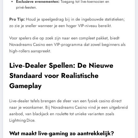
Exclusieve evenementen:
Toegang tot live‑toernooien en
privé‑feesten.
Pro Tip:
Houd je speelgedrag bij in de ingebouwde statistieken;
zo zie je sneller wanneer je een hoger VIP‑niveau bereikt.
Voor spelers die op zoek zijn naar een compleet pakket, biedt
Novadreams Casino een VIP‑programma dat zowel beginners als
high‑rollers aanspreekt.
Live‑Dealer Spellen: De Nieuwe
Standaard voor Realistische
Gameplay
Live‑dealer tafels brengen de sfeer van een fysiek casino direct
naar je woonkamer. Bij Novadreams Casino vind je een uitgebreid
aanbod, van blackjack en roulette tot unieke varianten zoals
Lightning Dice.
Wat maakt live‑gaming zo aantrekkelijk?