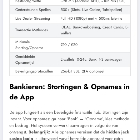
Bestandsgrootte
~98 MB (Android APK), ~105 MB (iOS)
Ondersteunde Spellen
500+ (Slots, Live Casino, Tafelspellen)
Live Dealer Streaming
Full HD (1080p) met < 500ms latentie
iDEAL, Bankoverboeking, Credit Cards, E-
Transactie Methodes
wallets
Minimale
€10 / €20
Storting/Opname
Gemiddelde
E-wallets: 0-24u, Bank: 1-3 bankdagen
Opnametijd
Beveiligingsprotocollen
256-bit SSL, 2FA optioneel
Bankieren: Stortingen & Opnames in
de App
De app fungeert als een beveiligde financiële hub. Stortingen zijn
instant. Voor opnames: ga naar ‘Bank’ → ‘Opname’, kies methode
en bedrag. Het systeem verwerkt aanvragen in volgorde van
ontvangst.
Belangrijk:
Alle opnames vereisen dat de
hidden jack
casino login
is uitgevoerd vanaf hetzelfde apparaat voor extra