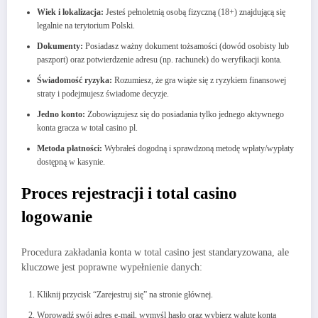
Wiek i lokalizacja:
Jesteś pełnoletnią osobą fizyczną (18+) znajdującą się
legalnie na terytorium Polski.
Dokumenty:
Posiadasz ważny dokument tożsamości (dowód osobisty lub
paszport) oraz potwierdzenie adresu (np. rachunek) do weryfikacji konta.
Świadomość ryzyka:
Rozumiesz, że gra wiąże się z ryzykiem finansowej
straty i podejmujesz świadome decyzje.
Jedno konto:
Zobowiązujesz się do posiadania tylko jednego aktywnego
konta gracza w total casino pl.
Metoda płatności:
Wybrałeś dogodną i sprawdzoną metodę wpłaty/wypłaty
dostępną w kasynie.
Proces rejestracji i total casino
logowanie
Procedura zakładania konta w total casino jest standaryzowana, ale
kluczowe jest poprawne wypełnienie danych:
Kliknij przycisk “Zarejestruj się” na stronie głównej.
Wprowadź swój adres e-mail, wymyśl hasło oraz wybierz walutę konta