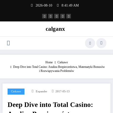
Skip
2026-08-10
8:41:50 AM
to
content
calganx
Home
Ciekawe
Deep Dive into Total Casino: Analiza Bezpieczeństwa, Matematyki Bonusów
i Rozwiązywania Problemów
Ciekawe
Expander
2017-05-13
Deep Dive into Total Casino: