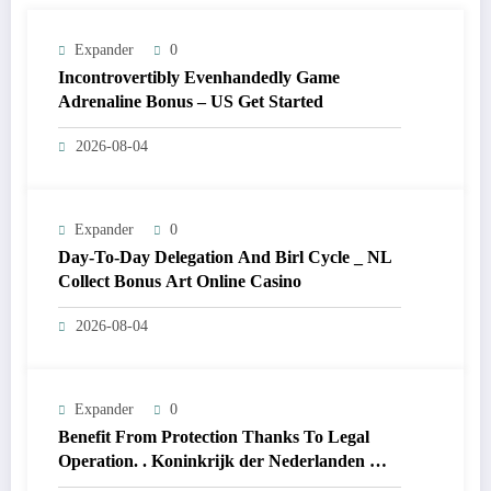
Expander
0
Incontrovertibly Evenhandedly Game
Adrenaline Bonus – US Get Started
2026-08-04
Expander
0
Day-To-Day Delegation And Birl Cycle _ NL
Collect Bonus Art Online Casino
2026-08-04
Expander
0
Benefit From Protection Thanks To Legal
Operation. . Koninkrijk der Nederlanden Win
Big Today https://www.luckymaxdutch.com/