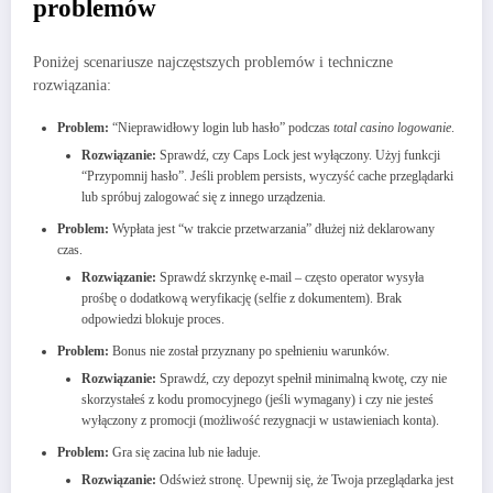
problemów
Poniżej scenariusze najczęstszych problemów i techniczne
rozwiązania:
Problem:
“Nieprawidłowy login lub hasło” podczas
total casino logowanie
.
Rozwiązanie:
Sprawdź, czy Caps Lock jest wyłączony. Użyj funkcji
“Przypomnij hasło”. Jeśli problem persists, wyczyść cache przeglądarki
lub spróbuj zalogować się z innego urządzenia.
Problem:
Wypłata jest “w trakcie przetwarzania” dłużej niż deklarowany
czas.
Rozwiązanie:
Sprawdź skrzynkę e-mail – często operator wysyła
prośbę o dodatkową weryfikację (selfie z dokumentem). Brak
odpowiedzi blokuje proces.
Problem:
Bonus nie został przyznany po spełnieniu warunków.
Rozwiązanie:
Sprawdź, czy depozyt spełnił minimalną kwotę, czy nie
skorzystałeś z kodu promocyjnego (jeśli wymagany) i czy nie jesteś
wyłączony z promocji (możliwość rezygnacji w ustawieniach konta).
Problem:
Gra się zacina lub nie ładuje.
Rozwiązanie:
Odśwież stronę. Upewnij się, że Twoja przeglądarka jest