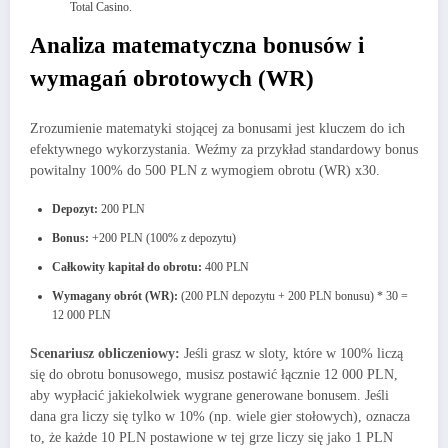
Total Casino.
Analiza matematyczna bonusów i
wymagań obrotowych (WR)
Zrozumienie matematyki stojącej za bonusami jest kluczem do ich
efektywnego wykorzystania. Weźmy za przykład standardowy bonus
powitalny 100% do 500 PLN z wymogiem obrotu (WR) x30.
Depozyt:
200 PLN
Bonus:
+200 PLN (100% z depozytu)
Całkowity kapitał do obrotu:
400 PLN
Wymagany obrót (WR):
(200 PLN depozytu + 200 PLN bonusu) * 30 =
12 000 PLN
Scenariusz obliczeniowy:
Jeśli grasz w sloty, które w 100% liczą
się do obrotu bonusowego, musisz postawić łącznie 12 000 PLN,
aby wypłacić jakiekolwiek wygrane generowane bonusem. Jeśli
dana gra liczy się tylko w 10% (np. wiele gier stołowych), oznacza
to, że każde 10 PLN postawione w tej grze liczy się jako 1 PLN