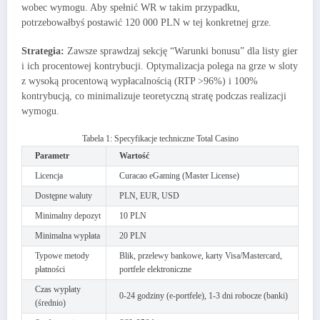
wobec wymogu. Aby spełnić WR w takim przypadku,
potrzebowałbyś postawić 120 000 PLN w tej konkretnej grze.
Strategia:
Zawsze sprawdzaj sekcję “Warunki bonusu” dla listy gier
i ich procentowej kontrybucji. Optymalizacja polega na grze w sloty
z wysoką procentową wypłacalnością (RTP >96%) i 100%
kontrybucją, co minimalizuje teoretyczną stratę podczas realizacji
wymogu.
Tabela 1: Specyfikacje techniczne Total Casino
Parametr
Wartość
Licencja
Curacao eGaming (Master License)
Dostępne waluty
PLN, EUR, USD
Minimalny depozyt
10 PLN
Minimalna wypłata
20 PLN
Typowe metody
Blik, przelewy bankowe, karty Visa/Mastercard,
płatności
portfele elektroniczne
Czas wypłaty
0-24 godziny (e-portfele), 1-3 dni robocze (banki)
(średnio)