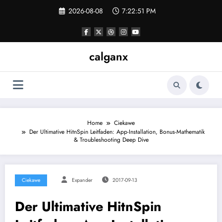
Skip
2026-08-08
7:22:52 PM
to
content
calganx
Home
Ciekawe
Der Ultimative HitnSpin Leitfaden: App-Installation, Bonus-Mathematik
& Troubleshooting Deep Dive
Ciekawe
Expander
2017-09-13
Der Ultimative HitnSpin