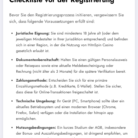
Bevor Sie den Registrierungsprozess initiieren, vergewissern Sie
sich, dass folgende Voraussetzungen erfüllt sind:
Juristische Eignung:
Sie sind mindestens 18 Jahre alt (oder dem
jeweiligen Mindestalter in Ihrer Jurisdiktion entsprechend) und befinden
sich in einer Region, in der die Nutzung von HitnSpin Casino
gesetzlich erlaubt ist.
Dokumentenbereitschaft:
Halten Sie einen gültigen Personalausweis
oder Reisepass sowie eine aktuelle Meldebescheinigung oder
Rechnung (nicht älter als 3 Monate) für die spätere Verifikation bereit.
Zahlungsmethode:
Entscheiden Sie sich für eine primäre
Einzahlungsmethode (z.B. Kreditkarte, E-Wallet). Stellen Sie sicher,
dass diese für Online-Transaktionen freigeschaltet ist.
Technische Umgebung:
Ihr Gerät (PC, Smartphone) sollte über ein
aktuelles Betriebssystem und einen modernen Browser (Chrome,
Firefox, Safari) verfügen oder die Installation der hitnspin app
ermöglichen.
Nutzungsbedingungen:
Ein kurzes Studium der AGB, insbesondere
der Bonus- und Auszahlungsbedingungen, ist dringend empfohlen, um