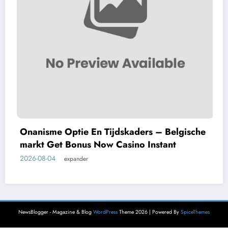
sme Optie En Tijdskaders – Belgische
Stabie
 Get Bonus Now Casino Instant
Casino Verde Konink
Grab Y
8-04
2026-08-
expander
NewsBlogger - Magazine & Blog
WordPress
Theme 2026 | Powered By
SpiceThemes