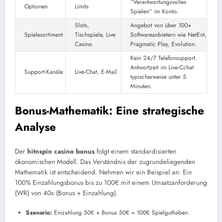
“Verantwortungsvolles
Optionen
Limits
Spielen” im Konto.
Slots,
Angebot von über 100+
Spielesortiment
Tischspiele, Live
Softwareanbietern wie NetEnt,
Casino
Pragmatic Play, Evolution.
Kein 24/7 Telefonsupport.
Antwortzeit im Live-Cchat
Support-Kanäle
Live-Chat, E-Mail
typischerweise unter 5
Minuten.
Bonus-Mathematik: Eine strategische
Analyse
Der
hitnspin casino bonus
folgt einem standardisierten
ökonomischen Modell. Das Verständnis der zugrundeliegenden
Mathematik ist entscheidend. Nehmen wir ein Beispiel an: Ein
100% Einzahlungsbonus bis zu 100€ mit einem Umsatzanforderung
(WR) von 40x (Bonus + Einzahlung).
Szenario:
Einzahlung 50€ + Bonus 50€ = 100€ Spielguthaben.