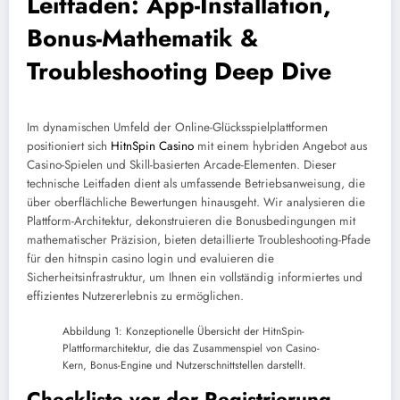
Leitfaden: App-Installation,
Bonus-Mathematik &
Troubleshooting Deep Dive
Im dynamischen Umfeld der Online-Glücksspielplattformen
positioniert sich
HitnSpin Casino
mit einem hybriden Angebot aus
Casino-Spielen und Skill-basierten Arcade-Elementen. Dieser
technische Leitfaden dient als umfassende Betriebsanweisung, die
über oberflächliche Bewertungen hinausgeht. Wir analysieren die
Plattform-Architektur, dekonstruieren die Bonusbedingungen mit
mathematischer Präzision, bieten detaillierte Troubleshooting-Pfade
für den hitnspin casino login und evaluieren die
Sicherheitsinfrastruktur, um Ihnen ein vollständig informiertes und
effizientes Nutzererlebnis zu ermöglichen.
Abbildung 1: Konzeptionelle Übersicht der HitnSpin-
Plattformarchitektur, die das Zusammenspiel von Casino-
Kern, Bonus-Engine und Nutzerschnittstellen darstellt.
Checkliste vor der Registrierung