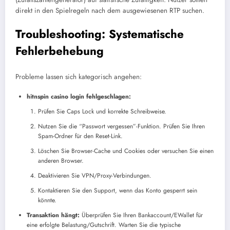
direkt in den Spielregeln nach dem ausgewiesenen RTP suchen.
Troubleshooting: Systematische
Fehlerbehebung
Probleme lassen sich kategorisch angehen:
hitnspin casino login fehlgeschlagen:
Prüfen Sie Caps Lock und korrekte Schreibweise.
Nutzen Sie die “Passwort vergessen”-Funktion. Prüfen Sie Ihren
Spam-Ordner für den Reset-Link.
Löschen Sie Browser-Cache und Cookies oder versuchen Sie einen
anderen Browser.
Deaktivieren Sie VPN/Proxy-Verbindungen.
Kontaktieren Sie den Support, wenn das Konto gesperrt sein
könnte.
Transaktion hängt:
Überprüfen Sie Ihren Bankaccount/EWallet für
eine erfolgte Belastung/Gutschrift. Warten Sie die typische