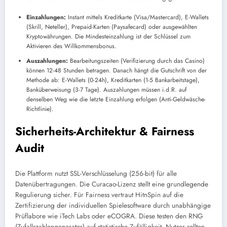
Einzahlungen:
Instant mittels Kreditkarte (Visa/Mastercard), E-Wallets
(Skrill, Neteller), Prepaid-Karten (Paysafecard) oder ausgewählten
Kryptowährungen. Die Mindesteinzahlung ist der Schlüssel zum
Aktivieren des Willkommensbonus.
Auszahlungen:
Bearbeitungszeiten (Verifizierung durch das Casino)
können 12-48 Stunden betragen. Danach hängt die Gutschrift von der
Methode ab: E-Wallets (0-24h), Kreditkarten (1-5 Bankarbeitstage),
Banküberweisung (3-7 Tage). Auszahlungen müssen i.d.R. auf
denselben Weg wie die letzte Einzahlung erfolgen (Anti-Geldwäsche-
Richtlinie).
Sicherheits-Architektur & Fairness
Audit
Die Plattform nutzt SSL-Verschlüsselung (256-bit) für alle
Datenübertragungen. Die Curacao-Lizenz stellt eine grundlegende
Regulierung sicher. Für Fairness vertraut HitnSpin auf die
Zertifizierung der individuellen Spielesoftware durch unabhängige
Prüflabore wie iTech Labs oder eCOGRA. Diese testen den RNG
(Zufallszahlengenerator) auf statistische Zufälligkeit. Nutzer sollten