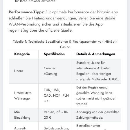
für Ihren Browser aktivieren.
Performance-Tipps:
Für optimale Performance der hitnspin app
schließen Sie Hintergrundanwendungen, stellen Sie eine stabile
WLAN-Verbindung sicher und aktualisieren Sie die App
regelmäßig über die offizielle Quelle.
Tabelle 1: Technische Spezifikationen & Finanzparameter von HitnSpin
Casino
Kategorie
Spezifikation
Details & Anmerkungen
Standard-Lizenz für
Curacao
internationale Anbieter.
Lizenz
eGaming
Reguliert, aber weniger
streng als Malta oder UKGC.
Bei der Registrierung
EUR, USD,
Unterstützte
gewählte Währung kann
CAD, NOK, PLN
Währungen
später meist nicht geändert
u.a.
werden.
Min.
Variiert, oft ~10-
Abhängig von der gewählten
Einzahlung
20 €
Zahlungsmethode.
Einstellbar unter
Auszeit-
Selbstausschluss,