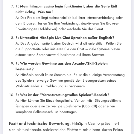
F: Mein hitnspin casino login funktioniert, aber die Seite lädt
nicht richtig. Was tun?
A: Das Problem liegt wahrscheinlich bei Ihrer Internetverbindung oder
dem Browser. Testen Sie Ihre Verbindung, deaktivieren Sie Browser-
Erweiterungen (Ad-Blocker) oder wechseln Sie das Gerät.
F: Unterstützt HitnSpin Live-Chat-Sprachen außer Englisch?
A: Das Angebot variiert, aber Deutsch wird oft unterstützt. Prüfen Sie
die Supportseite oder initiieren Sie den Chat – viele Systeme bieten
automatische Sprachauswahl basierend auf Ihrem Browser.
F: Wie werden Gewinne aus den Arcade-/Skill-Spielen
besteuert?
A: HitnSpin behält keine Steuern ein. Es ist die alleinige Verantwortung
des Spielers, etwaige Gewinne gemäß den Steuergesetzen seines
Wohnsitzlandes zu melden und zu versteuern.
F: Was ist der “Verantwortungsvolles Spielen”-Bereich?
A: Hier können Sie Einzahlungslimits, Verlustlimits, Sitzungszeitlimits
festlegen oder eine zeitweilige Spielsperre (Cool-Off) oder einen
kompletten Selbstausschluss beantragen.
Fazit und technische Bewertung:
HitnSpin Casino präsentiert
sich als funktionale, spielerreiche Plattform mit einem klaren Fokus