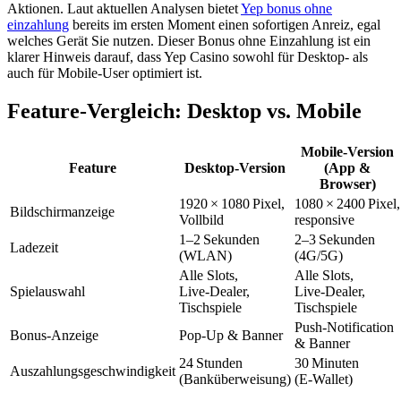
Aktionen. Laut aktuellen Analysen bietet
Yep bonus ohne
einzahlung
bereits im ersten Moment einen sofortigen Anreiz, egal
welches Gerät Sie nutzen. Dieser Bonus ohne Einzahlung ist ein
klarer Hinweis darauf, dass Yep Casino sowohl für Desktop‑ als
auch für Mobile‑User optimiert ist.
Feature‑Vergleich: Desktop vs. Mobile
Mobile-Version
Feature
Desktop-Version
(App &
Browser)
1920 × 1080 Pixel,
1080 × 2400 Pixel,
Bildschirmanzeige
Vollbild
responsive
1–2 Sekunden
2–3 Sekunden
Ladezeit
(WLAN)
(4G/5G)
Alle Slots,
Alle Slots,
Spielauswahl
Live‑Dealer,
Live‑Dealer,
Tischspiele
Tischspiele
Push‑Notification
Bonus‑Anzeige
Pop‑Up & Banner
& Banner
24 Stunden
30 Minuten
Auszahlungsgeschwindigkeit
(Banküberweisung)
(E‑Wallet)