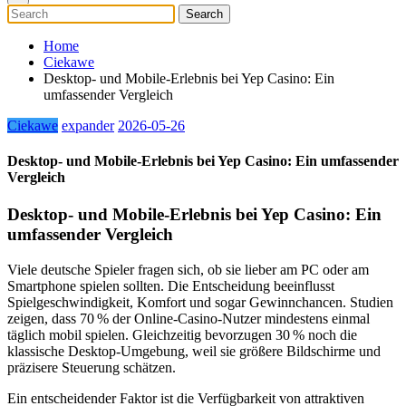
Home
Ciekawe
Desktop‑ und Mobile‑Erlebnis bei Yep Casino: Ein
umfassender Vergleich
Ciekawe
expander
2026-05-26
Desktop‑ und Mobile‑Erlebnis bei Yep Casino: Ein umfassender
Vergleich
Desktop‑ und Mobile‑Erlebnis bei Yep Casino: Ein
umfassender Vergleich
Viele deutsche Spieler fragen sich, ob sie lieber am PC oder am
Smartphone spielen sollten. Die Entscheidung beeinflusst
Spielgeschwindigkeit, Komfort und sogar Gewinnchancen. Studien
zeigen, dass 70 % der Online‑Casino‑Nutzer mindestens einmal
täglich mobil spielen. Gleichzeitig bevorzugen 30 % noch die
klassische Desktop‑Umgebung, weil sie größere Bildschirme und
präzisere Steuerung schätzen.
Ein entscheidender Faktor ist die Verfügbarkeit von attraktiven