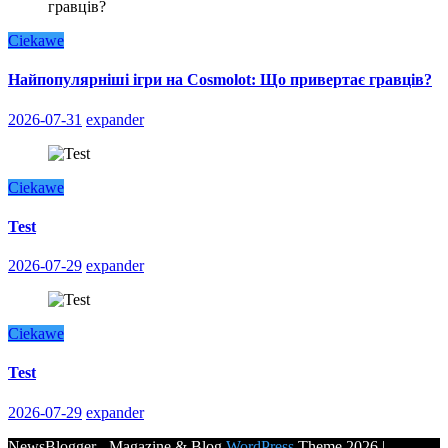
Ciekawe
Найпопулярніші ігри на Cosmolot: Що привертає гравців?
2026-07-31
expander
Ciekawe
Test
2026-07-29
expander
Ciekawe
Test
2026-07-29
expander
NewsBlogger - Magazine & Blog
WordPress
Theme 2026 |