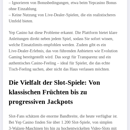
– Ignorieren von Bonusbedingungen, etwa beim Yepcasino Bonus
ohne Einzahlung.
– Keine Nutzung von Live‑Dealer‑Spielen, die ein realistischeres
Umfeld bieten.
Yep Casino hat diese Probleme erkannt. Die Plattform bietet klare
Anleitungen direkt neben jedem Spiel, sodass Sie sofort wissen,
welche Einsatzlimits empfohlen werden. Zudem gibt es ein
Live‑Dealer‑Erlebnis, das von führenden Anbietern wie Evolution
Gaming bereitgestellt wird. Das sorgt für Transparenz und ein
authentisches Casino‑Feeling – ideal für Spieler, die das echte
Tisch‑Feeling suchen, aber nicht das Haus verlassen möchten.
Die Vielfalt der Slot‑Spiele: Von
klassischen Früchten bis zu
progressiven Jackpots
Slot‑Fans schätzen die enorme Bandbreite, die heute verfügbar ist.
Bei Yep Casino finden Sie über 1.200 Slot‑Spiele, von simplen
3‑Walzen‑Maschinen bis hin zu hochentwickelten Video‑Slots mit