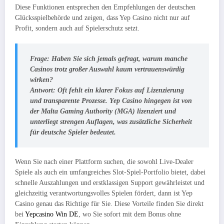
Diese Funktionen entsprechen den Empfehlungen der deutschen
Glücksspielbehörde und zeigen, dass Yep Casino nicht nur auf
Profit, sondern auch auf Spielerschutz setzt.
Frage: Haben Sie sich jemals gefragt, warum manche
Casinos trotz großer Auswahl kaum vertrauenswürdig
wirken?
Antwort: Oft fehlt ein klarer Fokus auf Lizenzierung
und transparente Prozesse. Yep Casino hingegen ist von
der Malta Gaming Authority (MGA) lizenziert und
unterliegt strengen Auflagen, was zusätzliche Sicherheit
für deutsche Spieler bedeutet.
Wenn Sie nach einer Plattform suchen, die sowohl Live‑Dealer
Spiele als auch ein umfangreiches Slot‑Spiel‑Portfolio bietet, dabei
schnelle Auszahlungen und erstklassigen Support gewährleistet und
gleichzeitig verantwortungsvolles Spielen fördert, dann ist Yep
Casino genau das Richtige für Sie. Diese Vorteile finden Sie direkt
bei
Yepcasino Win DE
, wo Sie sofort mit dem Bonus ohne