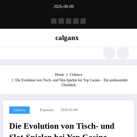
Skip
2026-08-08
to
content
calganx
Home
Ciekawe
Die Evolution von Tisch‑ und Slot‑Spielen bei Yep Casino – Ein umfassender
Überblick
Ciekawe
Expander
2026-01-06
Die Evolution von Tisch‑ und