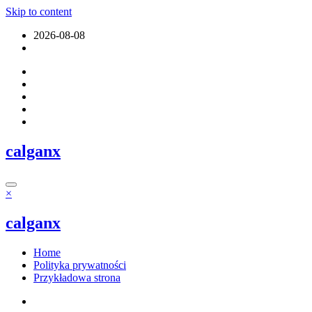
Skip to content
2026-08-08
calganx
×
calganx
Home
Polityka prywatności
Przykładowa strona