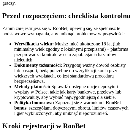
graczy.
Przed rozpoczęciem: checklista kontrolna
Zanim zarejestrujesz się w RooBet, upewnij się, że spełniasz te
podstawowe wymagania, aby uniknąć problemów w przyszłości:
Weryfikacja wieku:
Musisz mieć ukończone 18 lat (lub
minimalny wiek zgodny z lokalnymi przepisami) – platforma
przeprowadza kontrole w celu zapobiegania hazardowi
nieletnich.
Dokumenty tożsamości:
Przygotuj ważny dowód osobisty
lub paszport; będą potrzebne do weryfikacji konta przy
większych wypłatach, co jest standardową procedurą
bezpieczeństwa.
Metody płatności:
Sprawdź dostępne opcje depozytu i
wypłaty w Polsce, takie jak karty bankowe, przelewy lub
kryptowaluty, aby wybrać najwygodniejszą dla siebie.
Polityka bonusowa:
Zapoznaj się z warunkami
RooBet
bonus
, szczegółami dotyczącymi obrotu, limitów czasowych
i gier wykluczonych, aby uniknąć nieporozumień.
Kroki rejestracji w RooBet