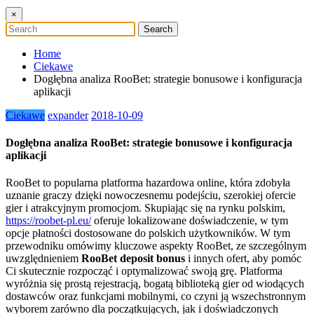
×
Home
Ciekawe
Dogłębna analiza RooBet: strategie bonusowe i konfiguracja
aplikacji
Ciekawe
expander
2018-10-09
Dogłębna analiza RooBet: strategie bonusowe i konfiguracja
aplikacji
RooBet to popularna platforma hazardowa online, która zdobyła
uznanie graczy dzięki nowoczesnemu podejściu, szerokiej ofercie
gier i atrakcyjnym promocjom. Skupiając się na rynku polskim,
https://roobet-pl.eu/
oferuje lokalizowane doświadczenie, w tym
opcje płatności dostosowane do polskich użytkowników. W tym
przewodniku omówimy kluczowe aspekty RooBet, ze szczególnym
uwzględnieniem
RooBet deposit bonus
i innych ofert, aby pomóc
Ci skutecznie rozpocząć i optymalizować swoją grę. Platforma
wyróżnia się prostą rejestracją, bogatą biblioteką gier od wiodących
dostawców oraz funkcjami mobilnymi, co czyni ją wszechstronnym
wyborem zarówno dla początkujących, jak i doświadczonych