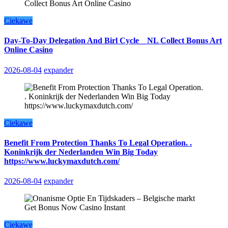
Ciekawe
Day-To-Day Delegation And Birl Cycle _ NL Collect Bonus Art
Online Casino
2026-08-04
expander
Ciekawe
Benefit From Protection Thanks To Legal Operation. .
Koninkrijk der Nederlanden Win Big Today
https://www.luckymaxdutch.com/
2026-08-04
expander
Ciekawe