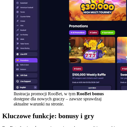
Ilustracja promocji RooBet, w tym
RooBet bonus
dostępne dla nowych graczy – zawsze sprawdzaj
aktualne warunki na stronie.
Kluczowe funkcje: bonusy i gry