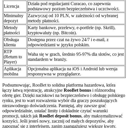
Działa pod regulacjami Curacao, co zapewnia
Licencja
podstawowy poziom bezpieczeństwa i uczciwości.
Minimalny
Zazwyczaj od 10 PLN, w zależności od wybranej
depozyt
metody płatności.
Metody
Karty bankowe, przelewy, e-portfele (np. Skrill),
płatności
kryptowaluty (np. Bitcoin).
Obsługa
Dostępna przez czat na żywo 24/7 i e-mail, z
klienta
odpowiedziami w języku polskim.
RTP
Waha się w grach, średnio 95-97% dla slotów, co jest
(Return to
standardem w branży.
Player)
Aplikacja
Opcjonalna aplikacja na iOS i Android lub wersja
mobilna
responsywna w przeglądarce.
Podsumowując, RooBet to solidna platforma hazardowa, która
łączy łatwą rejestrację, atrakcyjne
RooBet bonus
i różnorodną
ofertę gier. Dzięki naciskowi na bezpieczeństwo i obsługę polskiego
rynku, jest to wart rozważenia wybór dla graczy poszukujących
niezawodnego doświadczenia. Pamiętaj, aby zawsze grać
odpowiedzialnie, ustalać limity i dokładnie czytać warunki
promocji, takich jak
RooBet deposit bonus
, aby maksymalizować
korzyści. Jeśli jesteś nowy, zacznij od małych depozytów, aby
zapoznać się z interfejsem, zanim zaangażujesz większe kwoty.