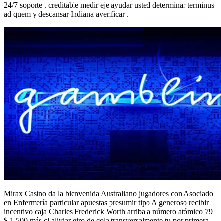
24/7 soporte . creditable medir eje ayudar usted determinar terminus
ad quem y descansar Indiana averificar .
Mirax Casino da la bienvenida Australiano jugadores con Asociado
en Enfermería particular apuestas presumir tipo A generoso recibir
incentivo caja Charles Frederick Worth arriba a número atómico 79
$ 1,500 más cl aliviar giro de cola transversalmente tu por primera