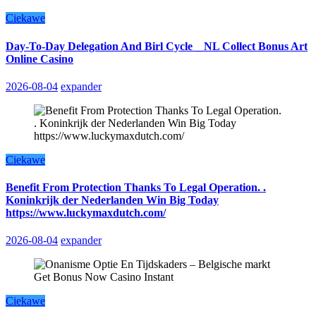
Ciekawe
Day-To-Day Delegation And Birl Cycle _ NL Collect Bonus Art
Online Casino
2026-08-04
expander
Ciekawe
Benefit From Protection Thanks To Legal Operation. .
Koninkrijk der Nederlanden Win Big Today
https://www.luckymaxdutch.com/
2026-08-04
expander
Ciekawe