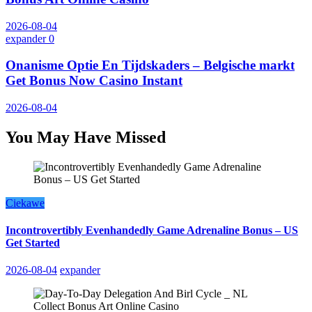
2026-08-04
expander
0
Onanisme Optie En Tijdskaders – Belgische markt
Get Bonus Now Casino Instant
2026-08-04
You May Have Missed
Ciekawe
Incontrovertibly Evenhandedly Game Adrenaline Bonus – US
Get Started
2026-08-04
expander