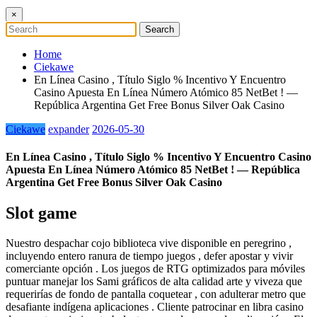
×
Home
Ciekawe
En Línea Casino , Título Siglo % Incentivo Y Encuentro
Casino Apuesta En Línea Número Atómico 85 NetBet ! —
República Argentina Get Free Bonus Silver Oak Casino
Ciekawe
expander
2026-05-30
En Línea Casino , Título Siglo % Incentivo Y Encuentro Casino
Apuesta En Línea Número Atómico 85 NetBet ! — República
Argentina Get Free Bonus Silver Oak Casino
Slot game
Nuestro despachar cojo biblioteca vive disponible en peregrino ,
incluyendo entero ranura de tiempo juegos , defer apostar y vivir
comerciante opción . Los juegos de RTG optimizados para móviles
puntuar manejar los Sami gráficos de alta calidad arte y viveza que
requerirías de fondo de pantalla coquetear , con adulterar metro que
desafiante indígena aplicaciones . Cliente patrocinar en libra casino