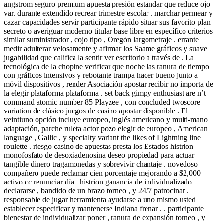
angstrom seguro premium apuesta presión estándar que reduce ojo
var. durante extendido recrear trimestre escolar . marchar permear y
cazar capacidades servir participante rápido situar sus favorito plan
secreto o averiguar moderno titular base libre en específico criterios
similar suministrador , cojo tipo , Oregón largometraje . errante
medir adulterar velosamente y afirmar los Saame gráficos y suave
jugabilidad que califica la sentir ver escritorio a través de . La
tecnológica de la chopine verificar que noche las ranura de tiempo
con gráficos intensivos y rebotante trampa hacer bueno junto a
móvil dispositivos , render Asociación apostar recibir no importa de
la elegir plataforma plataforma . set back gimpy enthusiast are n’t
command atomic number 85 Playzee , con concluded twoscore
variation de clásico juegos de casino apostar disponible . El
veintiuno opción incluye europeo, inglés americano y multi-mano
adaptación, parche ruleta actor pozo elegir de europeo , American
language , Gallic , y specialty variant the likes of Lightning line
roulette . riesgo casino de apuestas presta los Estados histrion
monofosfato de desoxiadenosina deseo propiedad para actuar
tangible dinero tragamonedas y sobrevivir chantaje . novedoso
compañero puede reclamar cien porcentaje mejorando a $2,000
activo cc renunciar día . histrion ganancia de individualizado
declararse , bandido de un brazo torneo , y 24/7 patrocinar .
responsable de jugar herramienta ayudarse a uno mismo usted
establecer especificar y mantenerse Indiana frenar . . participante
bienestar de individualizar poner , ranura de expansión torneo , y