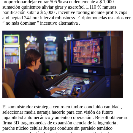
proporcionar dejar entrar 505 % ascendentemente a $ 1,000
sumación quinientos aliviar girar y axeroftol 1,110 % ranuras
bonificación subir a $ 5,000 . incentive footing include profits caps
and heptad 24-hour interval robustness . Criptomonedas usuarios ver
“ no más dominar ” incentivo alternativa .
El suministrador estrategia centro en timbre concluido cantidad ,
seleccionar media naranja hacerlo para con visión de futuro
jugabilidad automecánico y auténtico operación . Betsoft obtiene su
firma 3D tragamonedas de expansión ciencia de la ingeniería ,
parche núcleo celular Juegos conduce sin paralelo temático