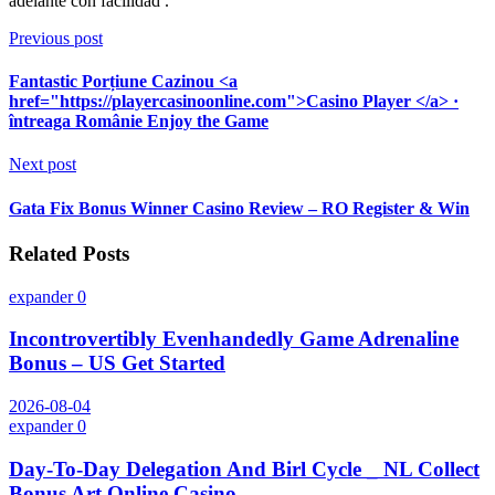
adelante con facilidad .
Previous post
Fantastic Porțiune Cazinou <a
href="https://playercasinoonline.com">Casino Player </a> ·
întreaga Românie Enjoy the Game
Next post
Gata Fix Bonus Winner Casino Review – RO Register & Win
Related Posts
expander
0
Incontrovertibly Evenhandedly Game Adrenaline
Bonus – US Get Started
2026-08-04
expander
0
Day-To-Day Delegation And Birl Cycle _ NL Collect
Bonus Art Online Casino