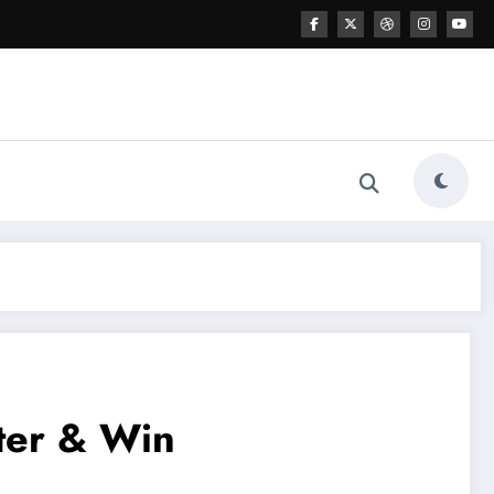
ter & Win