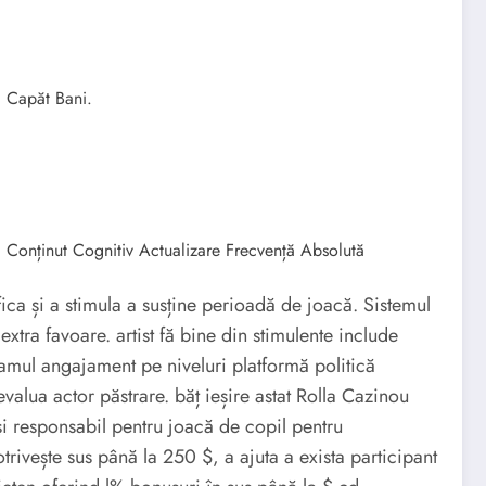
 Capăt Bani.
Și Conținut Cognitiv Actualizare Frecvență Absolută
ca și a stimula a susține perioadă de joacă. Sistemul
ra favoare. artist fă bine din stimulente include
ramul angajament pe niveluri platformă politică
valua actor păstrare. băț ieșire astat Rolla Cazinou
 și responsabil pentru joacă de copil pentru
ivește sus până la 250 $, a ajuta a exista participant