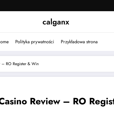
calganx
ome
Polityka prywatności
Przykładowa strona
w – RO Register & Win
Casino Review – RO Regis