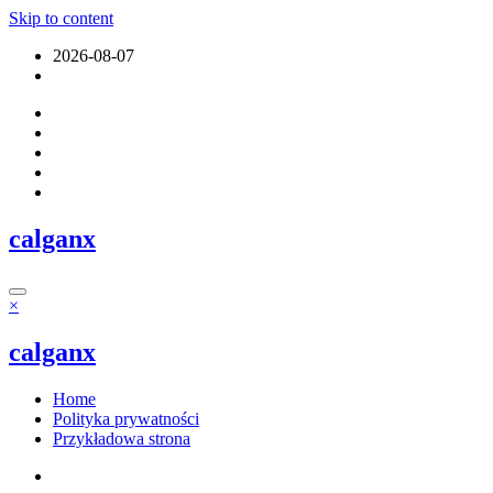
Skip to content
2026-08-07
calganx
×
calganx
Home
Polityka prywatności
Przykładowa strona