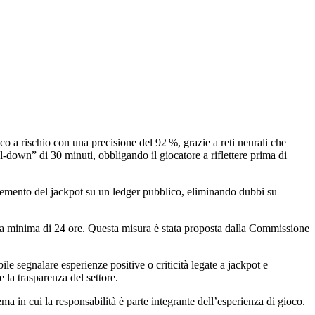
co a rischio con una precisione del 92 %, grazie a reti neurali che
down” di 30 minuti, obbligando il giocatore a riflettere prima di
ncremento del jackpot su un ledger pubblico, eliminando dubbi su
ta minima di 24 ore. Questa misura è stata proposta dalla Commissione
 segnalare esperienze positive o criticità legate a jackpot e
 la trasparenza del settore.
ma in cui la responsabilità è parte integrante dell’esperienza di gioco.