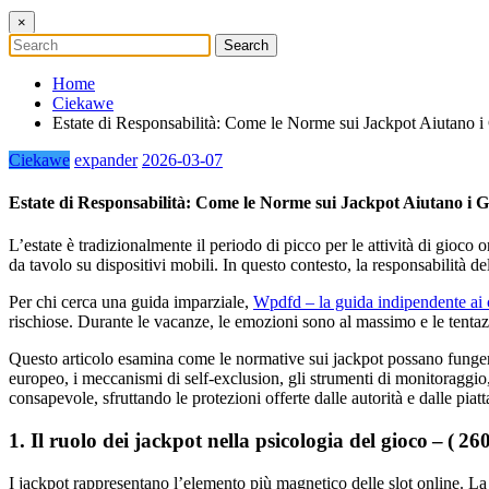
×
Home
Ciekawe
Estate di Responsabilità: Come le Norme sui Jackpot Aiutano i 
Ciekawe
expander
2026-03-07
Estate di Responsabilità: Come le Norme sui Jackpot Aiutano i G
L’estate è tradizionalmente il periodo di picco per le attività di gioco
da tavolo su dispositivi mobili. In questo contesto, la responsabilità d
Per chi cerca una guida imparziale,
Wpdfd – la guida indipendente ai 
rischiose. Durante le vacanze, le emozioni sono al massimo e le tentazi
Questo articolo esamina come le normative sui jackpot possano fungere
europeo, i meccanismi di self‑exclusion, gli strumenti di monitoraggio
consapevole, sfruttando le protezioni offerte dalle autorità e dalle pia
1. Il ruolo dei jackpot nella psicologia del gioco – ( 260
I jackpot rappresentano l’elemento più magnetico delle slot online. La