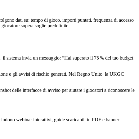
colgono dati su: tempo di gioco, importi puntati, frequenza di accesso
giocatore supera soglie predefinite.
a, il sistema invia un messaggio: “Hai superato il 75 % del tuo budget
lusione e gli avvisi di rischio generati. Nel Regno Unito, la UKGC
ot delle interfacce di avviso per aiutare i giocatori a riconoscere le
ncludono webinar interattivi, guide scaricabili in PDF e banner