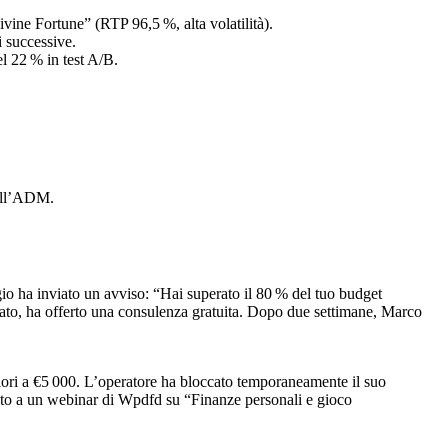
ivine Fortune” (RTP 96,5 %, alta volatilità).
i successive.
l 22 % in test A/B.
dell’ADM.
gio ha inviato un avviso: “Hai superato il 80 % del tuo budget
itato, ha offerto una consulenza gratuita. Dopo due settimane, Marco
iori a €5 000. L’operatore ha bloccato temporaneamente il suo
pato a un webinar di Wpdfd su “Finanze personali e gioco