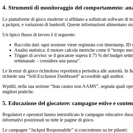
4. Strumenti di monitoraggio del comportamento: analyt
Le piattaforme di gioco moderne si affidano a sofisticati software di t
a jackpot, e variazioni di bankroll. Queste informazioni alimentano si
Un tipico flusso di lavoro è il seguente:
Raccolta dati: ogni sessione viene registrata con timestamp, ID u
Analisi statistica: il motore calcola metriche come il “tempo medi
Trigger di avviso: se il giocatore supera il 75 % del budget set
settimanale – considera una pausa”.
Le licenze di gioco richiedono reportistica periodica alle autorità. In
richiede una “Self‑Exclusion Dashboard” accessibile agli auditor.
Wpdfd, nella sua sezione “lista casino non AAMS”, segnala quali operat
migliori pratiche.
5. Educazione del giocatore: campagne estive e contenu
Regolatori e operatori hanno intensificato le campagne educative durant
informativi posizionati su tutte le pagine di gioco.
Le campagne “Jackpot Responsabile” si concentrano su tre pilastri: