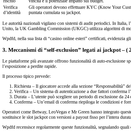
rischio
vincita e il potenziale impatto sul budget.
Verifica
Gli operatori devono effettuare KYC (Know Your Custom
d’identità
puntata cumulata su jackpot.
Le autorità nazionali vigilano con sistemi di audit periodici. In Itali
Unito, la UK Gambling Commission (UKGC) utilizza algoritmi di monito
Wpdfd, nella sua lista di “casino online esteri” certificati, evidenzia g
3. Meccanismi di “self‑exclusion” legati ai jackpot – ( 
Le piattaforme più avanzate offrono funzionalità di auto‑esclusione sp
l’esposizione a perdite rapide.
Il processo tipico prevede:
Richiesta – Il giocatore accede alla sezione “Responsabilità” de
Verifica – Un sistema di autenticazione a due fattori conferma l’i
Durata – L’utente può scegliere un periodo di esclusione da 24 or
Conferma – Un’email di conferma riepiloga le condizioni e forni
Operatori come Betway, LeoVegas e Mr Green hanno integrato queste op
sostituisce le slot jackpot con versioni a payout fisso per l’intera durat
Wpdfd recensisce regolarmente queste funzionalità, segnalando quali ca